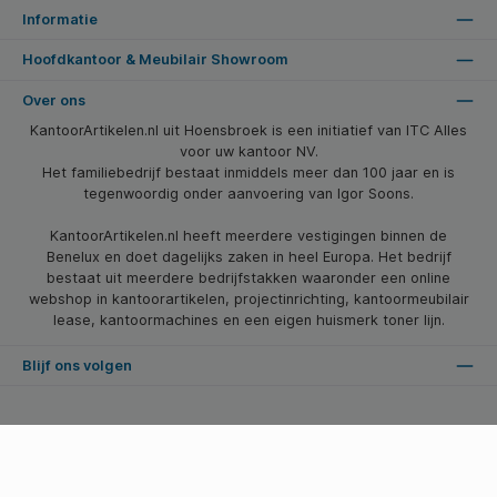
Informatie
Hoofdkantoor & Meubilair Showroom
Over ons
KantoorArtikelen.nl uit Hoensbroek is een initiatief van ITC Alles
voor uw kantoor NV.
Het familiebedrijf bestaat inmiddels meer dan 100 jaar en is
tegenwoordig onder aanvoering van Igor Soons.
KantoorArtikelen.nl heeft meerdere vestigingen binnen de
Benelux en doet dagelijks zaken in heel Europa. Het bedrijf
bestaat uit meerdere bedrijfstakken waaronder een online
webshop in kantoorartikelen, projectinrichting, kantoormeubilair
lease, kantoormachines en een eigen huismerk toner lijn.
Blijf ons volgen
* Alle prijzen zijn excl. btw en excl. verzendkosten, tenzij anders vermeld.
© 2026 Kantoorartikelen.nl - Alle Rechten Voorbehouden. Theme by
SBYP (Smart Business Young Professionals)