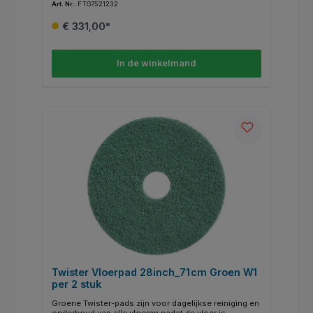
Art. Nr.:
FTG7521232
€ 331,00*
In de winkelmand
Twister Vloerpad 28inch_71cm Groen W1
per 2 stuk
Groene Twister-pads zijn voor dagelijkse reiniging en
onderhoud van alle vloeren nadat de vloer is