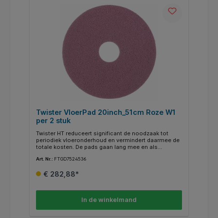
Twister VloerPad 20inch_51cm Roze W1
per 2 stuk
Twister HT reduceert significant de noodzaak tot
periodiek vloeronderhoud en vermindert daarmee de
totale kosten. De pads gaan lang mee en als
onderdeel van een serie transformeren ze een vloer
Art. Nr.:
FTGD7524536
in een schone stralende en gepolijste oppervlakte .
De roze Twister HT pads kunnen worden gebruikt
€ 282,88*
voor en dagelijkse reiniging en dieptereiniging in
retail en voor andere intensief belopen vloeren. De
roze HT pad heeft in optimale omstandigheden een
levensduur tot 45.000 M2.
In de winkelmand