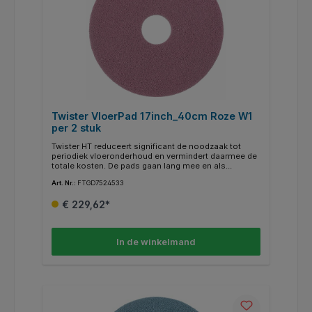
Twister VloerPad 17inch_40cm Roze W1
per 2 stuk
Twister HT reduceert significant de noodzaak tot
periodiek vloeronderhoud en vermindert daarmee de
totale kosten. De pads gaan lang mee en als
onderdeel van een serie transformeren ze een vloer
Art. Nr.:
FTGD7524533
in een schone stralende en gepolijste oppervlakte .
De roze Twister HT pads kunnen worden gebruikt
€ 229,62*
voor en dagelijkse reiniging en dieptereiniging in
retail en voor andere intensief belopen vloeren. De
roze HT pad heeft in optimale omstandigheden een
levensduur tot 45.000 M2.
In de winkelmand