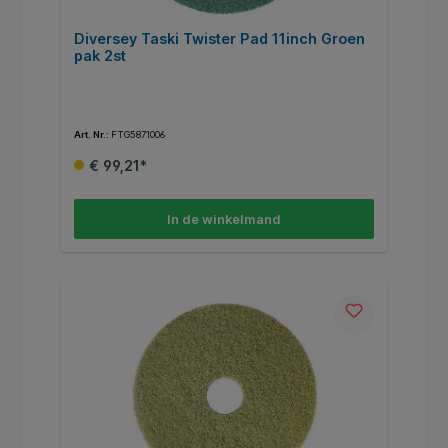
Diversey Taski Twister Pad 11inch Groen
pak 2st
Art. Nr.:
FTG5871006
€ 99,21*
In de winkelmand