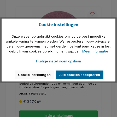
Cookie instellingen
Onze webshop gebruikt cookies om jou de best mogelijke
winkelervaring te kunnen bieden. We respecteren jouw privacy en
delen jouw gegevens niet met derden. Je kunt jouw keuze in het
gebruik van cookies op elk moment wijzigen.
Meer informatie
Huidige instellingen opslaan
Twister VloerPad 22inch_55cm Roze W1
per 2 stuk
Cookie instellingen
Alle cookies accepteren
Twister HT reduceert significant de noodzaak tot
periodiek vloeronderhoud en vermindert daarmee de
totale kosten. De pads gaan lang mee en als
onderdeel van een serie transformeren ze een vloer
Art. Nr.:
FTGD7524560
in een schone stralende en gepolijste oppervlakte .
De roze Twister HT pads kunnen worden gebruikt
€ 327,94*
voor en dagelijkse reiniging en dieptereiniging in
retail en voor andere intensief belopen vloeren. De
roze HT pad heeft in optimale omstandigheden een
levensduur tot 45.000 M2.
In de winkelmand