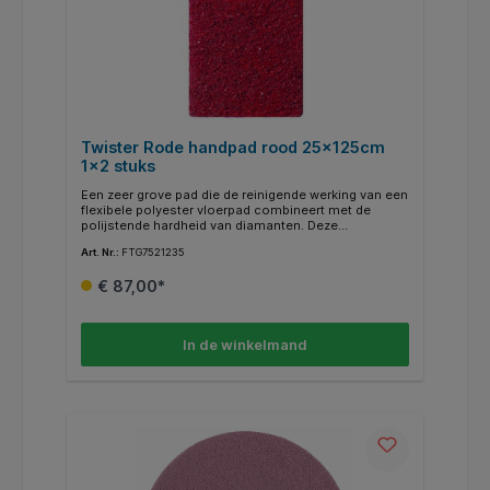
Twister Rode handpad rood 25x125cm
1x2 stuks
Een zeer grove pad die de reinigende werking van een
flexibele polyester vloerpad combineert met de
polijstende hardheid van diamanten. Deze
combinatie voegt bij de dagelijkse schoonmaak een
Art. Nr.:
FTG7521235
periodiek tintje toe. Bij optimaal gebruik gaan de
pads tot wel 30.000 M2 mee.
€ 87,00*
In de winkelmand