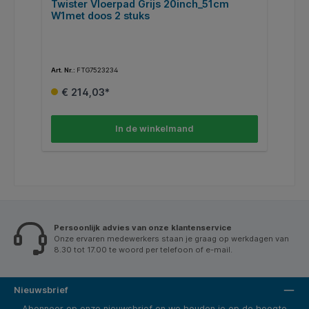
Twister Vloerpad Grijs 20inch_51cm
W1met doos 2 stuks
Art. Nr.:
FTG7523234
€ 214,03*
In de winkelmand
Persoonlijk advies van onze klantenservice
Onze ervaren medewerkers staan je graag op werkdagen van
8.30 tot 17.00 te woord per telefoon of e-mail.
Nieuwsbrief
Abonneer op onze nieuwsbrief en we houden je op de hoogte