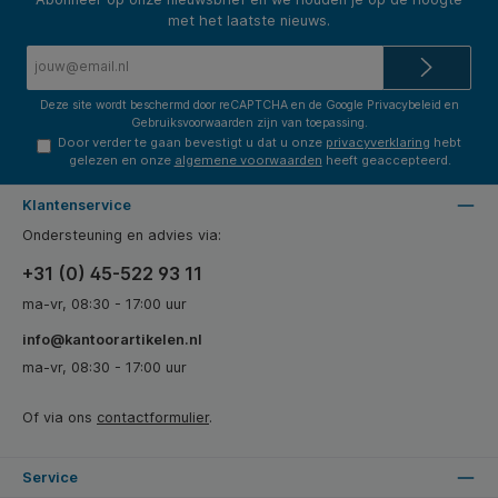
met het laatste nieuws.
E-
mailadres*
Deze site wordt beschermd door reCAPTCHA en de Google
Privacybeleid
en
Gebruiksvoorwaarden
zijn van toepassing.
Door verder te gaan bevestigt u dat u onze
privacyverklaring
hebt
gelezen en onze
algemene voorwaarden
heeft geaccepteerd.
Klantenservice
Ondersteuning en advies via:
+31 (0) 45-522 93 11
ma-vr, 08:30 - 17:00 uur
info@kantoorartikelen.nl
ma-vr, 08:30 - 17:00 uur
Of via ons
contactformulier
.
Service