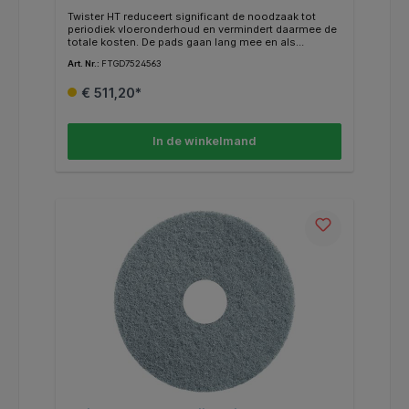
Twister HT reduceert significant de noodzaak tot
periodiek vloeronderhoud en vermindert daarmee de
totale kosten. De pads gaan lang mee en als
onderdeel van een serie transformeren ze een vloer
Art. Nr.:
FTGD7524563
in een schone stralende en gepolijste oppervlakte .
De roze Twister HT pads kunnen worden gebruikt
€ 511,20*
voor en dagelijkse reiniging en dieptereiniging in
retail en voor andere intensief belopen vloeren. De
roze HT pad heeft in optimale omstandigheden een
levensduur tot 45.000 M2.
In de winkelmand