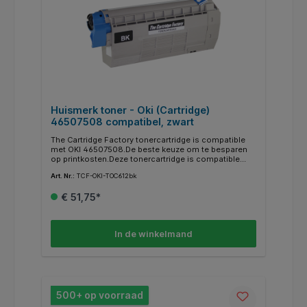
Huismerk toner - Oki (Cartridge)
46507508 compatibel, zwart
The Cartridge Factory tonercartridge is compatible
met OKI 46507508.De beste keuze om te besparen
op printkosten.Deze tonercartridge is compatible
met de originele tonercartridge van Oki en voldoet
Art. Nr.:
TCF-OKI-TOC612bk
aan de hoogste eisen die de zakelijke gebruiker van
een product mag verwachten.Gecontroleerd in een
€ 51,75*
Nederlandse productieomgeving voor een 100%
kwaliteitsgarantie.Merknamen en afbeeldingen
worden illustratief gebruikt. De rechten hiervan liggen
bij hun respectievelijke eigenaars.Geschikt voor de
In de winkelmand
modellen printers:C612 C612N C612DN
500+ op voorraad