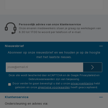
Persoonlijk advies van onze klantenservice
Onze ervaren medewerkers staan je graag op werkdagen van
8.30 tot 17.00 te woord per telefoon of e-mail.
Nieuwsbrief
Abonneer op onze nieuwsbrief en we houden je op de hoogte
met het laatste nieuws.
E-
mailadres*
Deze site wordt beschermd door reCAPTCHA en de Google
Privacybeleid
en
Gebruiksvoorwaarden
zijn van toepassing.
Door verder te gaan bevestigt u dat u onze
privacyverklaring
hebt
gelezen en onze
algemene voorwaarden
heeft geaccepteerd.
Klantenservice
Ondersteuning en advies via: