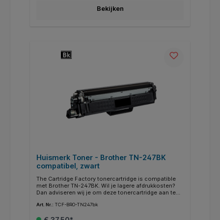
zijn uitsluitend als referentie gebruikt. Afbeeldingen
Bekijken
worden illustratief gebruikt. De rechten hiervan liggen
bij hun respectievelijke eigenaren.
Huismerk Toner - Brother TN-247BK
compatibel, zwart
The Cartridge Factory tonercartridge is compatible
met Brother TN-247BK. Wil je lagere afdrukkosten?
Dan adviseren wij je om deze tonercartridge aan te
schaffen. De beste keuze om te besparen op je
Art. Nr.:
TCF-BRO-TN247bk
printkosten.Deze tonercartridge is uitwisselbaar met
de originele tonercartridge van Brother en voldoet
€ 37,50*