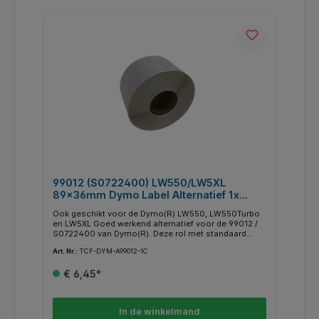
worden illustratief gebruikt. De rechten hiervan liggen
bij hun respectievelijke eigenaren.
99012 (S0722400) LW550/LW5XL
89x36mm Dymo Label Alternatief 1x
260st. Wit. Permanent
Ook geschikt voor de Dymo(R) LW550, LW550Turbo
en LW5XL Goed werkend alternatief voor de 99012 /
S0722400 van Dymo(R). Deze rol met standaard
adreslabels is ook geschikt voor gebruik in de
Art. Nr.:
TCF-DYM-A99012-1C
Dymo(R) LW550, W550Turbo en LW5XLInhoud: 1 rol a
260 labelsAfmeting: 89mm x 36mmKleur:
€ 6,45*
witBelijming: Permanent Technologie: Direct
thermischGeschikt voor:Dymo LW310 Dymo LW320
Dymo LW330 Dymo LW400 Dymo LW400 Duo Dymo
LW400 Turbo Dymo LW450 Twin Turbo Dymo LW4XL
In de winkelmand
Dymo LW WirelessDymo LW550Dymo LW550