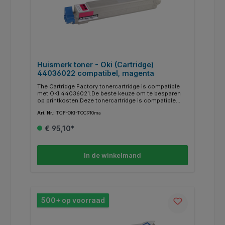
Huismerk toner - Oki (Cartridge)
44036022 compatibel, magenta
The Cartridge Factory tonercartridge is compatible
met OKI 44036021.De beste keuze om te besparen
op printkosten.Deze tonercartridge is compatible
met de originele tonercartridge van Oki en voldoet
Art. Nr.:
TCF-OKI-TOC910ma
aan de hoogste eisen die de zakelijke gebruiker van
een product mag verwachten.Gecontroleerd in een
€ 95,10*
Nederlandse productieomgeving voor een 100%
kwaliteitsgarantie.Merknamen en afbeeldingen
worden illustratief gebruikt. De rechten hiervan liggen
bij hun respectievelijke eigenaars.Geschikt voor de
In de winkelmand
modellen printers:Oki C910DM, C910dn, C910N,
C910wt, C930
500+ op voorraad