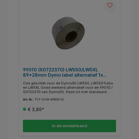
99010 (S0722370) LW550/LW5XL
89x28mm Dymo label alternatief 1x
130st. Wit. Permanent
Ook geschikt voor de Dymo(R) LW550, LW550Turbo
en LW5XL Goed werkend alternatief voor de 99010 /
S0722370 van Dymo(R). Deze rol met standaard
adreslabels is ook geschikt voor gebruik in de
Art. Nr.:
TCF-DYM-A99010-1C
Dymo(R) LW550, W550Turbo en LW5XLInhoud: 1 rol a
130 labelsAfmeting: 89mm x 28mmKleur:
€ 3,85*
witBelijming: Permanent Technologie: Direct
thermischGeschikt voor:Dymo LW310 Dymo LW320
Dymo LW330 Dymo LW400 Dymo LW400 Duo Dymo
LW400 Turbo Dymo LW450 Twin Turbo Dymo LW4XL
In de winkelmand
Dymo LW WirelessDymo LW550Dymo LW550
TurboDymo LW5XLMerknamen en handelsmerken zijn
uitsluitend als referentie gebruikt. Afbeeldingen