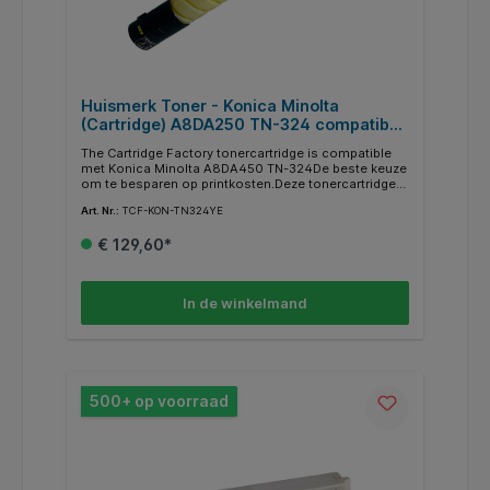
Huismerk Toner - Konica Minolta
(Cartridge) A8DA250 TN-324 compatibel,
geel
The Cartridge Factory tonercartridge is compatible
met Konica Minolta A8DA450 TN-324De beste keuze
om te besparen op printkosten.Deze tonercartridge
is compatible met de originele tonercartridge van
Art. Nr.:
TCF-KON-TN324YE
Konica Minolta en voldoet aan de hoogste eisen die
de zakelijke gebruiker van een product mag
€ 129,60*
verwachten.Gecontroleerd in een Nederlandse
productieomgeving voor een 100%
kwaliteitsgarantie.Merknamen en afbeeldingen
worden illustratief gebruikt. De rechten hiervan liggen
In de winkelmand
bij hun respectievelijke eigenaars.Geschikt voor de
modellen printers: Konica Minolta Bizhub-Serie C258
C308 C368
500+ op voorraad