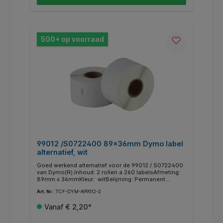
TurboDymo LW5XLMerknamen en handelsmerken zijn
uitsluitend als referentie gebruikt. Afbeeldingen
worden illustratief gebruikt. De rechten hiervan liggen
bij hun respectievelijke eigenaren.
500+ op voorraad
99012 /S0722400 89x36mm Dymo label
alternatief, wit
Goed werkend alternatief voor de 99012 / S0722400
van Dymo(R).Inhoud: 2 rollen a 260 labelsAfmeting:
89mm x 36mmKleur: witBelijming: Permanent
Technologie: Direct thermischLET OP! Deze labels
Art. Nr.:
TCF-DYM-A99012-2
zijn nog niet geschikt voor de Dymo LW550 en
LW5XLGeschikt voor:Dymo LW310 Dymo LW320
Vanaf
€ 2,20*
Dymo LW330 Dymo LW400 Dymo LW400 Duo Dymo
LW400 Turbo Dymo LW450 Twin Turbo Dymo LW4XL
Dymo LW Wireless Merknamen en handelsmerken