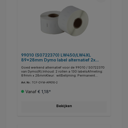
99010 (S0722370) LW450/LW4XL
89x28mm Dymo label alternatief 2x
130st. Wit. Permanent
Goed werkend alternatief voor de 99010 / S0722370
van Dymo(R).Inhoud: 2 rollen a 130 labelsAfmeting:
89mm x 28mmKleur: witBelijming: Permanent
Technologie: Direct thermischLET OP! Deze labels
Art. Nr.:
TCF-DYM-A99010-2
zijn nog niet geschikt voor de Dymo(R) LW550 en
LW5XLGeschikt voor:Dymo LW310 Dymo LW320
Vanaf
€ 1,18*
Dymo LW330 Dymo LW400 Dymo LW400 Duo Dymo
LW400 Turbo Dymo LW450 Twin Turbo Dymo LW4XL
Dymo LW WirelessMerknamen en handelsmerken zijn
uitsluitend als referentie gebruikt. Afbeeldingen
Bekijken
worden illustratief gebruikt. De rechten hiervan liggen
bij hun respectievelijke eigenaren.