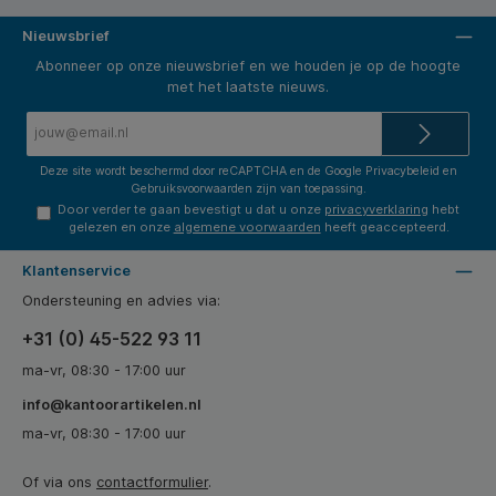
Nieuwsbrief
Abonneer op onze nieuwsbrief en we houden je op de hoogte
met het laatste nieuws.
E-
mailadres*
Deze site wordt beschermd door reCAPTCHA en de Google
Privacybeleid
en
Gebruiksvoorwaarden
zijn van toepassing.
Door verder te gaan bevestigt u dat u onze
privacyverklaring
hebt
gelezen en onze
algemene voorwaarden
heeft geaccepteerd.
Klantenservice
Ondersteuning en advies via:
+31 (0) 45-522 93 11
ma-vr, 08:30 - 17:00 uur
info@kantoorartikelen.nl
ma-vr, 08:30 - 17:00 uur
Of via ons
contactformulier
.