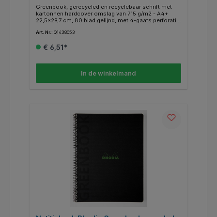
Greenbook, gerecycled en recyclebaar schrift met
kartonnen hardcover omslag van 715 g/m2 - A4+
22,5x29,7 cm, 80 blad gelijnd, met 4-gaats perforatie
- Clairefontaine gerecycled papier 90 g/m2 - Zwart
Art. Nr.:
Q1438053
Gelijnd: de pagina's zijn bedrukt met paarse lijntjes
met een tussenafstand van 8 mm en kopkader, om
€ 6,51*
gemakkelijk notities te nemen. 80 uitscheurbare
microgeperforeerde bladen. Hardcover omslag in
gerecycled karton van 715 g/m2. Clairefontaine
gerecycled papier 90 g/m2. Gerecycled papier zonder
In de winkelmand
ontinkting en chloorvrij, FSC recycled gecertificeerd.