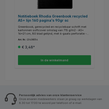
Notitieboek Rhodia Greenbook recycled
A5+ lijn 160 pagina's 90gr sc
Greenbook, gerecycled en recyclebaar schrift met
kartonnen softcover omslag van 715 g/m2 - A5+
16x21 cm, 80 blad gelijnd, met 6-gaats perforatie -
Clairefontaine gerecycled papier 90 g/m2 - Zwart
Art. Nr.:
Q1438054
Gelijnd: de pagina's zijn bedrukt met paarse lijntjes
met een tussenafstand van 8 mm en kopkader, om
€ 3,48*
gemakkelijk notities te nemen. 80 uitscheurbare
microgeperforeerde bladen. Softcover omslag in
gerecycled karton van 350 g/m2. Clairefontaine
gerecycled papier 90 g/m2. Gerecycled papier zonder
In de winkelmand
ontinkting en chloorvrij, FSC recycled gecertificeerd.
Persoonlijk advies van onze klantenservice
Onze ervaren medewerkers staan je graag op werkdagen van
8.30 tot 17.00 te woord per telefoon of e-mail.