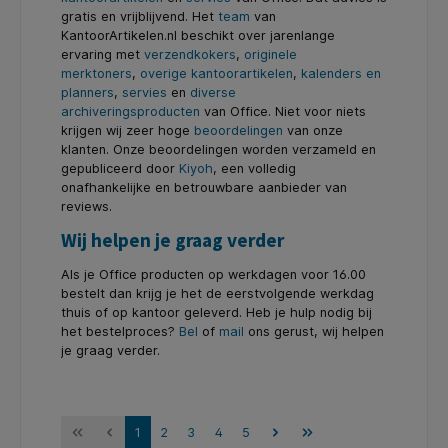
gratis en vrijblijvend. Het
team
van
KantoorArtikelen.nl beschikt over jarenlange
ervaring met
verzendkokers
,
originele
merktoners
,
overige kantoorartikelen
,
kalenders en
planners
,
servies
en
diverse
archiveringsproducten
van Office. Niet voor niets
krijgen wij zeer hoge
beoordelingen
van onze
klanten. Onze beoordelingen worden verzameld en
gepubliceerd door
Kiyoh
, een volledig
onafhankelijke en betrouwbare aanbieder van
reviews.
Wij helpen je graag verder
Als je Office producten op werkdagen voor 16.00
bestelt dan krijg je het de eerstvolgende werkdag
thuis of op kantoor geleverd. Heb je hulp nodig bij
het bestelproces?
Bel
of
mail
ons gerust, wij helpen
je graag verder.
1
2
3
4
5