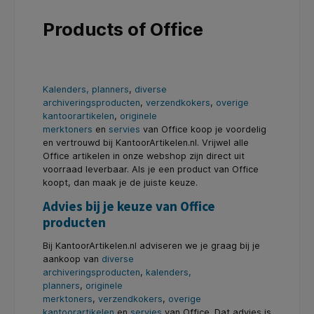
Products of Office
Kalenders, planners
,
diverse
archiveringsproducten
,
verzendkokers
,
overige
kantoorartikelen
,
originele
merktoners
en
servies
van Office koop je voordelig
en vertrouwd bij KantoorArtikelen.nl. Vrijwel alle
Office artikelen in onze webshop zijn direct uit
voorraad leverbaar. Als je een product van Office
koopt, dan maak je de juiste keuze.
Advies bij je keuze van Office
producten
Bij KantoorArtikelen.nl adviseren we je graag bij je
aankoop van
diverse
archiveringsproducten
,
kalenders,
planners
,
originele
merktoners
,
verzendkokers
,
overige
kantoorartikelen
en
servies
van Office. Dat advies is