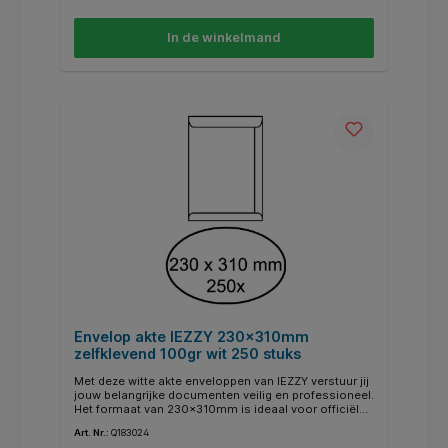
90 g/m² papier en voorzien van een praktische
zelfklevende klep, waardoor jij snel en efficiënt sluit
In de winkelmand
zonder extra hulpmiddelen. Bovendien kies jij met dit
artikel voor een duurzame oplossing, want het is
gemaakt van 100% gerecycled materiaal. Kenmerken:
* Type: akte envelop. * Afmeting: 175x265mm. *
Materiaal: 90 g/m² bruin papier. * Sluiting:
zelfklevende klep. * Kleur: bruin. * Duurzaamheid:
100% gerecycled materiaal. * Verpakking: 250 stuks.
Envelop akte IEZZY 230x310mm
zelfklevend 100gr wit 250 stuks
Met deze witte akte enveloppen van IEZZY verstuur jij
jouw belangrijke documenten veilig en professioneel.
Het formaat van 230x310mm is ideaal voor officiële
papieren, contracten en rapporten die je
Art. Nr.:
Q183024
ongevouwen wilt verzenden, zodat ze in perfecte