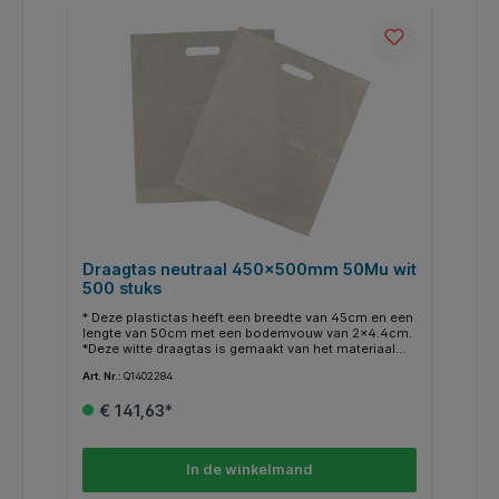
Kenmerken: * Type: dienblad. * Afmeting:
530x325mm. * Materiaal: glasfiber. * Kleur: wit. *
Eigenschap: hitte- en chemisch bestendig. * Gebruik:
intensief en professioneel gebruik.
Draagtas neutraal 450x500mm 50Mu wit
500 stuks
* Deze plastictas heeft een breedte van 45cm en een
lengte van 50cm met een bodemvouw van 2x4.4cm.
*Deze witte draagtas is gemaakt van het materiaal
PE. * De tas heeft een dikte van 50micron, en is
Art. Nr.:
Q1402284
voorzien van een versterkt handvat.
€ 141,63*
In de winkelmand