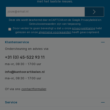
met het laatste nieuws.
E-
mailadres*
Deze site wordt beschermd door reCAPTCHA en de Google
Privacybeleid
en
Gebruiksvoorwaarden
zijn van toepassing.
Door verder te gaan bevestigt u dat u onze
privacyverklaring
hebt
gelezen en onze
algemene voorwaarden
heeft geaccepteerd.
Klantenservice
Ondersteuning en advies via:
+31 (0) 45-522 93 11
ma-vr, 08:30 - 17:00 uur
info@kantoorartikelen.nl
ma-vr, 08:30 - 17:00 uur
Of via ons
contactformulier
.
Service