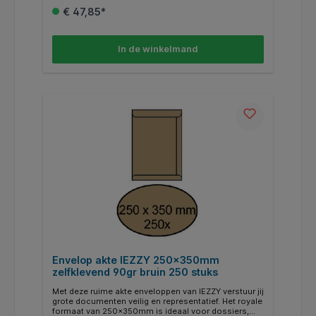
staat bij de ontvanger aankomen. De witte kleur zorgt
€ 47,85*
voor een nette en representatieve uitstraling. De
enveloppen zijn vervaardigd uit stevig 100 g/m²
papier, wat extra bescherming biedt tijdens transport.
Dankzij de zelfklevende klep sluit jij iedere envelop
In de winkelmand
snel en efficiënt zonder extra hulpmiddelen.
Bovendien zijn deze enveloppen FSC-gecertificeerd,
waardoor jij kiest voor een duurzame oplossing.
Kenmerken: * Type: akte envelop. * Afmeting:
230x310mm. * Materiaal: 100 g/m² wit papier. *
Sluiting: zelfklevende klep. * Kleur: wit. * Certificering:
FSC gecertificeerd. * Verpakking: 250 stuks.
Envelop akte IEZZY 250x350mm
zelfklevend 90gr bruin 250 stuks
Met deze ruime akte enveloppen van IEZZY verstuur jij
grote documenten veilig en representatief. Het royale
formaat van 250x350mm is ideaal voor dossiers,