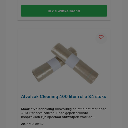
per rol 15st.
In de winkelmand
Afvalzak Cleaninq 400 liter rol à 84 stuks
Maak afvalscheiding eenvoudig en efficiënt met deze
400 liter afvalzakken. Deze geperforeerde
knapzakken zijn speciaal ontworpen voor de
inzameling van lichte folie, zoals stretch- en
Art. Nr.:
Q1405187
wikkelfolie, en zijn ideaal voor gebruik in