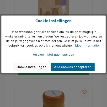
Cookie instellingen
Catalogus verpak en verzenden
Onze webshop gebruikt cookies om jou de best mogelijke
winkelervaring te kunnen bieden. We respecteren jouw privacy en
Catalogus verpak en verzenden
delen jouw gegevens niet met derden. Je kunt jouw keuze in het
gebruik van cookies op elk moment wijzigen.
Meer informatie
Art. Nr.:
Q1434106
Huidige instellingen opslaan
€ 1,50*
Cookie instellingen
Alle cookies accepteren
In de winkelmand