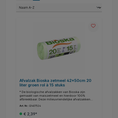
Afvalzak Bioska zetmeel 42x50cm 20
liter groen rol à 15 stuks
* De biologische afvalzakken van Bioska zijn
gemaakt van maiszetmeel en hierdoor 100%
afbreekbaar. Deze milieuvriendelijke afvalzakken
worden gebruikt voor het gft-afval. De
Art. Nr.:
Q1407524
composteerbare zakken met een inhoud 20ltr
kunnen worden weggegooid in de gft-container,
€ 2,39*
waarna de afvalzak zich vanzelf zal composteren. De
afvalzak wordt geleverd in een doos met 30 rollen,