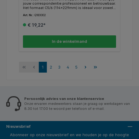
jouw correspondentie professioneel en betrouwbaar.
Het formaat C5/6 (114x229mm) is ideaal voor zowel
zakelijke als privépost. De enveloppen zijn gemaakt
Art. Nr.:
Q183002
van stevig 80 g/m² wit papier en voorzien van een
blauwe binnendruk, waardoor de inhoud niet
€ 19,22*
doorschijnt en vertrouwelijk blijft. Dankzij de
gegomde klep sluit jij de envelop eenvoudig en veilig
af. Bovendien zijn deze enveloppen geschikt voor
automatische verwerking met een vulmachine, wat
In de winkelmand
jouw postproces efficiënter maakt. Met 500 stuks
per verpakking beschik jij over een ruime en
duurzame voorraad. Kenmerken: * Type: bank envelop
C5/6. * Afmeting: 114x229mm. * Materiaal: 80 g/m²
wit papier. * Binnendruk: blauw ondoorzichtig. *
Sluiting: gegomde klep. * Geschikt voor:
1
2
3
4
5
automatische vulmachine. * Certificering: FSC
gecertificeerd. * Verpakking: 500 stuks.
Persoonlijk advies van onze klantenservice
Onze ervaren medewerkers staan je graag op werkdagen van
8.30 tot 17.00 te woord per telefoon of e-mail.
Nieuwsbrief
Abonneer op onze nieuwsbrief en we houden je op de hoogte