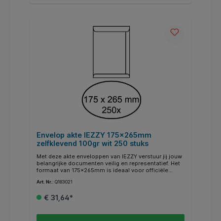
Envelop akte IEZZY 175x265mm
zelfklevend 100gr wit 250 stuks
Met deze akte enveloppen van IEZZY verstuur jij jouw
belangrijke documenten veilig en representatief. Het
formaat van 175x265mm is ideaal voor officiële
papieren, contracten en andere documenten die je
Art. Nr.:
Q183021
ongevouwen wilt verzenden, zodat ze in perfecte
staat aankomen. De witte uitvoering zorgt voor een
€ 31,64*
nette en professionele uitstraling bij iedere zending.
De enveloppen zijn vervaardigd uit stevig 100 g/m²
papier, wat extra bescherming biedt tijdens transport.
Dankzij de zelfklevende klep sluit jij snel en efficiënt