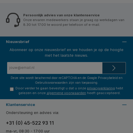
Handig opvangbakje en een opbergvak voor
Ha
accessoires. * Lichtgewicht en compact ontwerp
acc
voor eenvoudige draagbaarheid en opbergen.
vo
Persoonlijk advies van onze klantenservice
Onze ervaren medewerkers staan je graag op werkdagen van
8.30 tot 17.00 te woord per telefoon of e-mail.
Nieuwsbrief
Abonneer op onze nieuwsbrief en we houden je op de hoogte
met het laatste nieuws.
E-
mailadres*
Deze site wordt beschermd door reCAPTCHA en de Google
Privacybeleid
en
Gebruiksvoorwaarden
zijn van toepassing.
Door verder te gaan bevestigt u dat u onze
privacyverklaring
hebt
gelezen en onze
algemene voorwaarden
heeft geaccepteerd.
Klantenservice
Ondersteuning en advies via:
+31 (0) 45-522 93 11
ma-vr, 08:30 - 17:00 uur