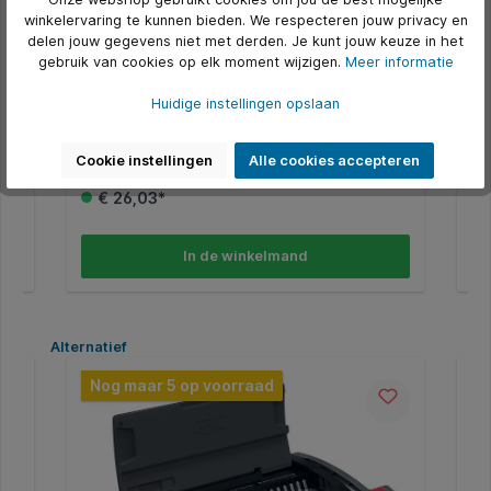
winkelervaring te kunnen bieden. We respecteren jouw privacy en
delen jouw gegevens niet met derden. Je kunt jouw keuze in het
Bindrug GBC 22mm 21rings A4 wit 100
Bi
gebruik van cookies op elk moment wijzigen.
Meer informatie
stuks
st
Huidige instellingen opslaan
nt
* Geschikt voor gebruik op alle inbindmachines voor
* G
standaard plastic bindruggen. * Voor A4
sta
documenten. * Ø22mm. * Bindt tot 195 vellen.
doc
Cookie instellingen
Alle cookies accepteren
Art. Nr.:
Q536200
Art.
€ 26,03*
In de winkelmand
Productgalerij overslaan
Alternatief
Nog maar 5 op voorraad
N