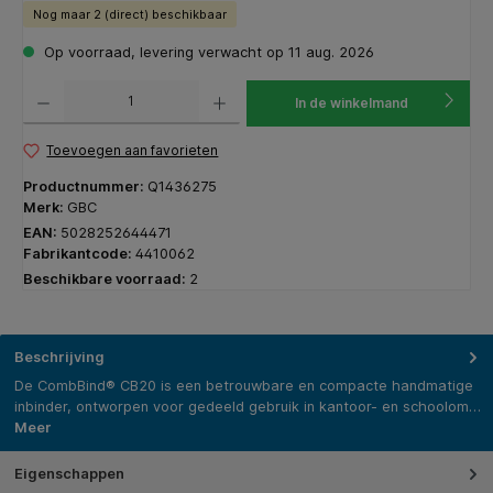
Nog maar 2 (direct) beschikbaar
Op voorraad, levering verwacht op 11 aug. 2026
Producthoeveelheid: Voer de gewenste hoeveelheid in of gebruik de knoppen om de hoeveelhe
In de winkelmand
Toevoegen aan favorieten
Productnummer:
Q1436275
Merk:
GBC
EAN:
5028252644471
Fabrikantcode:
4410062
Beschikbare voorraad:
2
Beschrijving
De CombBind® CB20 is een betrouwbare en compacte handmatige
inbinder, ontworpen voor gedeeld gebruik in kantoor- en schoolom…
Meer
Eigenschappen