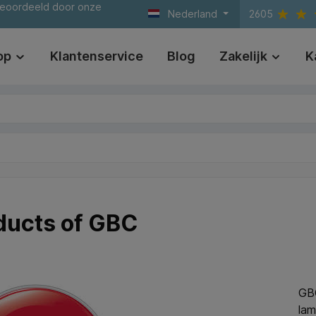
beoordeeld door onze
Nederland
2605
op
Klantenservice
Blog
Zakelijk
K
ducts of GBC
GBC
lam