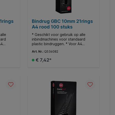
1rings
Bindrug GBC 10mm 21rings
A4 rood 100 stuks
alle
* Geschikt voor gebruik op alle
aard
inbindmachines voor standaard
A4
plastic bindruggen. * Voor A4
ndt tot
documenten. * Ø10mm. * Bindt tot
Art. Nr.:
Q536082
65 vellen.
€ 7,42*
d
In de winkelmand