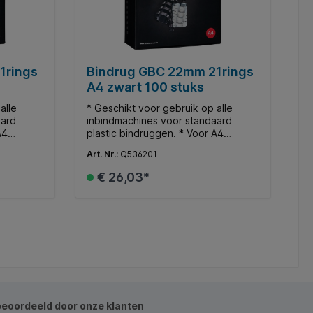
1rings
Bindrug GBC 22mm 21rings
A4 zwart 100 stuks
alle
* Geschikt voor gebruik op alle
aard
inbindmachines voor standaard
A4
plastic bindruggen. * Voor A4
ndt tot
documenten. * Ø22mm. * Bindt tot
Art. Nr.:
Q536201
195 vellen.
€ 26,03*
d
In de winkelmand
beoordeeld door onze klanten