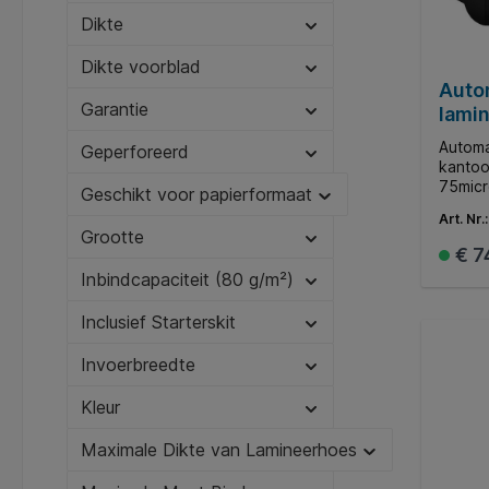
Dikte
Dikte voorblad
Auto
Garantie
lami
30 A
Automa
Geperforeerd
kantoo
75micr
Geschikt voor papierformaat
docume
Art. Nr.
Feed l
Grootte
de doc
€ 7
gelamineerd.
Inbindcapaciteit (80 g/m²)
automa
docume
Inclusief Starterskit
Automa
perfec
* Intu
Invoerbreedte
waarm
gescha
Kleur
handma
Indica
Maximale Dikte van Lamineerhoes
de car
vervan