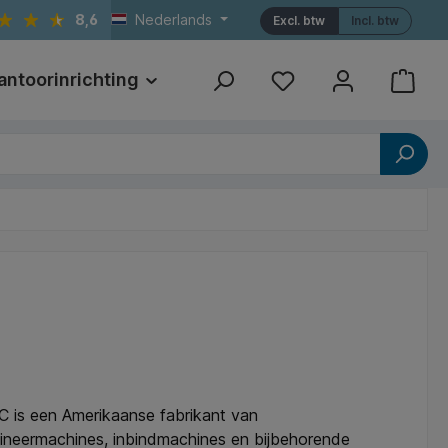
8,6
Nederlands
Excl. btw
Incl. btw
antoorinrichting
Print
Referenties
 is een Amerikaanse fabrikant van
ineermachines, inbindmachines en bijbehorende