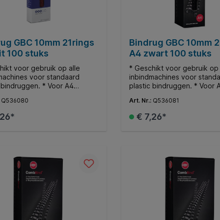
ebesparingsfunctie. * 2 jaar
e.
rug GBC 10mm 21rings
Bindrug GBC 10mm 2
t 100 stuks
A4 zwart 100 stuks
hikt voor gebruik op alle
* Geschikt voor gebruik op 
machines voor standaard
inbindmachines voor stand
c bindruggen. * Voor A4
plastic bindruggen. * Voor 
nten. * Ø10mm. * Bindt tot
documenten. * Ø10mm. * Bi
:
Q536080
Art. Nr.:
Q536081
en.
65 vellen.
,26*
€ 7,26*
In de winkelmand
In de winkelman