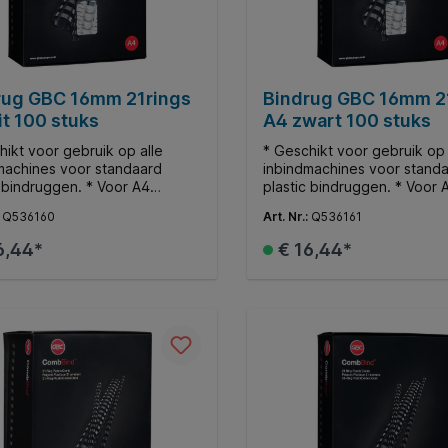
rug GBC 16mm 21rings
Bindrug GBC 16mm 2
t 100 stuks
A4 zwart 100 stuks
hikt voor gebruik op alle
* Geschikt voor gebruik op 
machines voor standaard
inbindmachines voor stand
c bindruggen. * Voor A4
plastic bindruggen. * Voor 
nten. * Ø16mm. * Bindt tot
documenten. * Ø16mm. * Bin
:
Q536160
Art. Nr.:
Q536161
llen.
145 vellen.
6,44*
€ 16,44*
In de winkelmand
In de winkelman