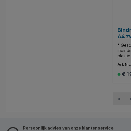
Bind
A4 z
* Gesc
inbind
plasti
docume
Art. Nr.
165 vel
€ 1
Persoonlijk advies van onze klantenservice