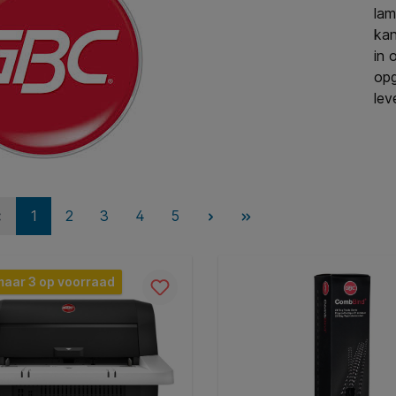
lam
kan
in 
opg
lev
1
2
3
4
5
maar 3 op voorraad