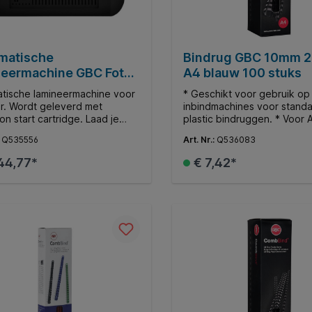
matische
Bindrug GBC 10mm 2
neermachine GBC Foton
A4 blauw 100 stuks
3
tische lamineermachine voor
* Geschikt voor gebruik op 
r. Wordt geleverd met
inbindmachines voor stand
on start cartridge. Laad je
plastic bindruggen. * Voor 
nten eenvoudig in de Auto
documenten. * Ø10mm. * Bi
:
Q535556
Art. Nr.:
Q536083
ade, druk op de start knop en
65 vellen.
umenten worden automatisch
44,77*
€ 7,42*
 * Lamineert
tisch 30 A4 of A3
nten in één keer. *
In de winkelmand
In de winkelman
tische papieruitlijning voor
t gelamineerde documenten.
ïtief bedieningspaneel
ee eenvoudig kan worden
keld tussen automatische en
tige instellingen. *
torlampje geeft aan wanneer
tridge moet worden
gen. * Intelligente