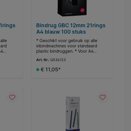
1rings
Bindrug GBC 12mm 21rings
A4 blauw 100 stuks
alle
* Geschikt voor gebruik op alle
aard
inbindmachines voor standaard
A4
plastic bindruggen. * Voor A4
ndt tot
documenten. * Ø12mm. * Bindt tot
Art. Nr.:
Q536123
95 vellen.
€ 11,05*
d
In de winkelmand