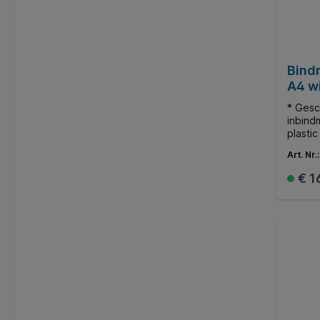
Bind
A4 wi
* Gesc
inbind
plasti
docume
Art. Nr.
145 ve
€ 1