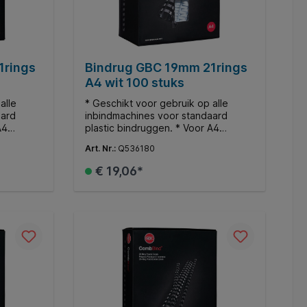
1rings
Bindrug GBC 19mm 21rings
A4 wit 100 stuks
alle
* Geschikt voor gebruik op alle
aard
inbindmachines voor standaard
A4
plastic bindruggen. * Voor A4
dt tot
documenten. * Ø19mm. * Bindt tot
Art. Nr.:
Q536180
165 vellen.
€ 19,06*
d
In de winkelmand