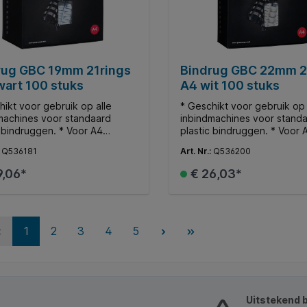
rug GBC 19mm 21rings
Bindrug GBC 22mm 2
wart 100 stuks
A4 wit 100 stuks
hikt voor gebruik op alle
* Geschikt voor gebruik op 
machines voor standaard
inbindmachines voor stand
c bindruggen. * Voor A4
plastic bindruggen. * Voor 
nten. * Ø19mm. * Bindt tot
documenten. * Ø22mm. * Bi
:
Q536181
Art. Nr.:
Q536200
len.
195 vellen.
9,06*
€ 26,03*
In de winkelmand
In de winkelman
1
2
3
4
5
Uitstekend 