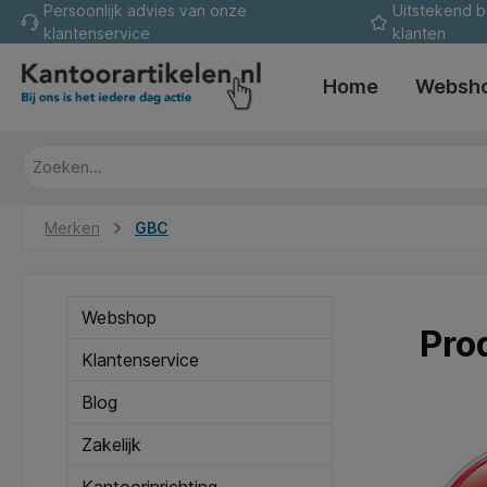
Persoonlijk advies van onze
Uitstekend 
oekopdracht
Ga naar de hoofdnavigatie
klantenservice
klanten
Home
Websh
Merken
GBC
Webshop
Pro
Klantenservice
Blog
Zakelijk