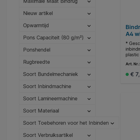
Maximale Maat Bindrug
energi
garanti
Nieuw artikel
Opwarmtijd
Bind
A4 wi
Pons Capaciteit (80 g/m²)
* Gesc
inbind
Ponshendel
plasti
docume
Rugbreedte
Art. Nr.
65 vell
€ 7
Soort Bundelmechaniek
Soort Inbindmachine
Soort Lamineermachine
Soort Materiaal
Soort Toebehoren voor het Inbinden
Soort Verbruiksartikel