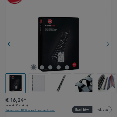
Afbeeldingengalerij overslaan
€ 16,24*
Inhoud:
50 stuk(s)
Excl. btw
Incl. btw
Prijzen excl. BTW en excl. verzendkosten