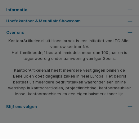
Informatie
Hoofdkantoor & Meubilair Showroom
Over ons
KantoorArtikelen.nl uit Hoensbroek is een initiatief van ITC Alles
voor uw kantoor NV.
Het familiebedrijf bestaat inmiddels meer dan 100 jaar en is
tegenwoordig onder aanvoering van Igor Soons.
KantoorArtikelen.nl heeft meerdere vestigingen binnen de
Benelux en doet dagelijks zaken in heel Europa. Het bedrijf
bestaat uit meerdere bedrijfstakken waaronder een online
webshop in kantoorartikelen, projectinrichting, kantoormeubilair
lease, kantoormachines en een eigen huismerk toner lijn.
Blijf ons volgen
* Alle prijzen zijn excl. btw en excl. verzendkosten, tenzij anders vermeld.
© 2026 Kantoorartikelen.nl - Alle Rechten Voorbehouden. Theme by
SBYP (Smart Business Young Professionals)