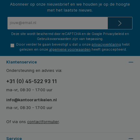
Abonneer op onze nieuwsbrief en we houden je op de hoogte
met het laatste nieuws.
E-
mailadres*
Deze site wordt beschermd door reCAPTCHA en de Google
Privacybeleid
en
Gebruiksvoorwaarden
zijn van toepassing.
Door verder te gaan bevestigt u dat u onze
privacyverklaring
hebt
gelezen en onze
algemene voorwaarden
heeft geaccepteerd.
Klantenservice
Ondersteuning en advies via:
+31 (0) 45-522 93 11
ma-vr, 08:30 - 17:00 uur
info@kantoorartikelen.nl
ma-vr, 08:30 - 17:00 uur
Of via ons
contactformulier
.
Service