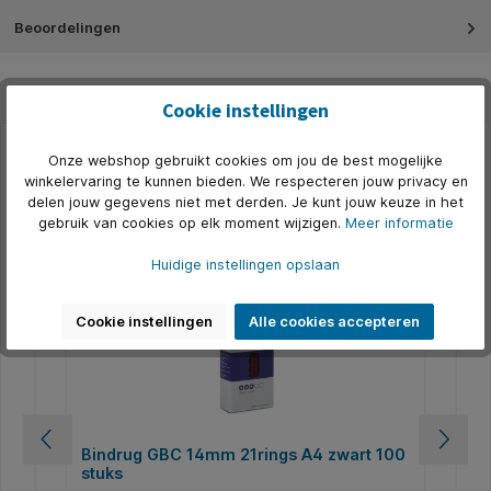
Beoordelingen
Cookie instellingen
Onze webshop gebruikt cookies om jou de best mogelijke
Productgalerij overslaan
Alternatief
winkelervaring te kunnen bieden. We respecteren jouw privacy en
delen jouw gegevens niet met derden. Je kunt jouw keuze in het
N
gebruik van cookies op elk moment wijzigen.
Meer informatie
Huidige instellingen opslaan
Cookie instellingen
Alle cookies accepteren
Bindrug GBC 14mm 21rings A4 zwart 100
Bi
stuks
st