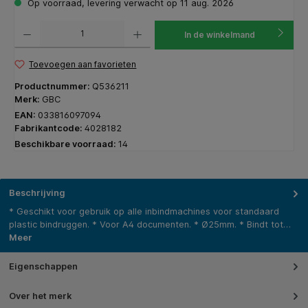
Op voorraad, levering verwacht op 11 aug. 2026
Producthoeveelheid: Voer de gewenste hoeveelheid in of gebruik de knoppen om de hoeveelhe
In de winkelmand
Toevoegen aan favorieten
Productnummer:
Q536211
Merk:
GBC
EAN:
033816097094
Fabrikantcode:
4028182
Beschikbare voorraad:
14
Beschrijving
* Geschikt voor gebruik op alle inbindmachines voor standaard
plastic bindruggen. * Voor A4 documenten. * Ø25mm. * Bindt tot…
Meer
Eigenschappen
Over het merk