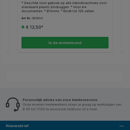
oor
* Geschikt voor gebruik op alle inbindmachines voor
* G
standaard plastic bindruggen. * Voor A4
sta
documenten. * Ø14mm. * Bindt tot 125 vellen.
doc
Art. Nr.:
Q536141
Art.
€ 12,50*
In de winkelmand
Persoonlijk advies van onze klantenservice
Onze ervaren medewerkers staan je graag op werkdagen van
8.30 tot 17.00 te woord per telefoon of e-mail.
Nieuwsbrief