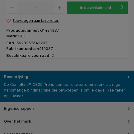
Producthoeveelheid: Voer de gewenste hoeveelheid in of gebruik de knoppen om de hoeveelhe
In de winkelmand
Toevoegen aan favorieten
Productnummer:
Q1434337
Merk:
GBC
EAN:
5028252643207
Fabrikantcode:
4410037
Beschikbare voorraad:
2
Beschrijving
De CombBind® CB25 Pro is een betrouwbare en veerkrachtige
handmatige bindmachine die ontworpen is om je dagelijkse taken
op…
Meer
Eigenschappen
Over het merk