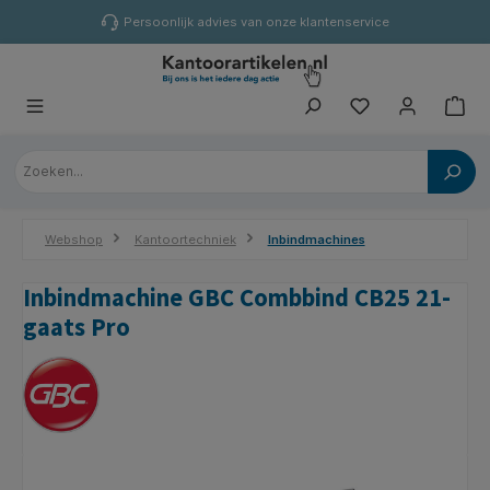
hoofdinhoud
Persoonlijk advies van onze klantenservice
Webshop
Kantoortechniek
Inbindmachines
Inbindmachine GBC Combbind CB25 21-
gaats Pro
Afbeeldingengalerij overslaan