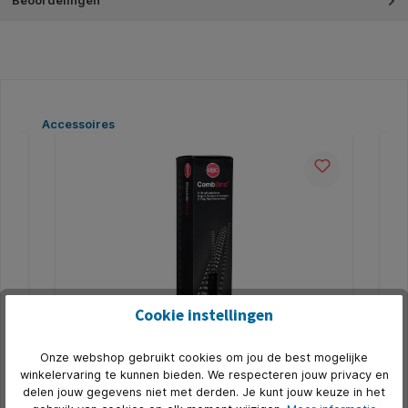
Beoordelingen
Productgalerij overslaan
Accessoires
Cookie instellingen
Bindrug GBC 10mm 21rings A4 rood 100
Bi
Onze webshop gebruikt cookies om jou de best mogelijke
stuks
st
winkelervaring te kunnen bieden. We respecteren jouw privacy en
delen jouw gegevens niet met derden. Je kunt jouw keuze in het
nt
* Geschikt voor gebruik op alle inbindmachines voor
* G
standaard plastic bindruggen. * Voor A4
sta