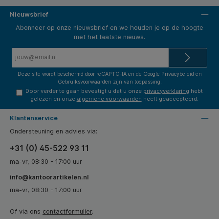
Nieuwsbrief
Abonneer op onze nieuwsbrief en we houden je op de hoogte
met het laatste nieuws.
E-
mailadres*
Deze site wordt beschermd door reCAPTCHA en de Google
Privacybeleid
en
Gebruiksvoorwaarden
zijn van toepassing.
Door verder te gaan bevestigt u dat u onze
privacyverklaring
hebt
gelezen en onze
algemene voorwaarden
heeft geaccepteerd.
Klantenservice
Ondersteuning en advies via:
+31 (0) 45-522 93 11
ma-vr, 08:30 - 17:00 uur
info@kantoorartikelen.nl
ma-vr, 08:30 - 17:00 uur
Of via ons
contactformulier
.