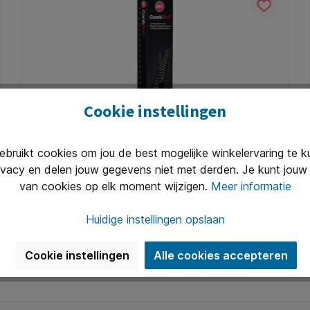
Cookie instellingen
Bindrug GBC 6mm 21rings A4 zwart 100
ruikt cookies om jou de best mogelijke winkelervaring te 
stuks
ivacy en delen jouw gegevens niet met derden. Je kunt jouw 
* Geschikt voor gebruik op alle inbindmachines voor
van cookies op elk moment wijzigen.
Meer informatie
standaard plastic bindruggen. * Voor A4
documenten. * Ø6mm. * Bindt tot 25 vellen.
Huidige instellingen opslaan
Art. Nr.:
Q536021
€ 4,95*
Cookie instellingen
Alle cookies accepteren
In de winkelmand