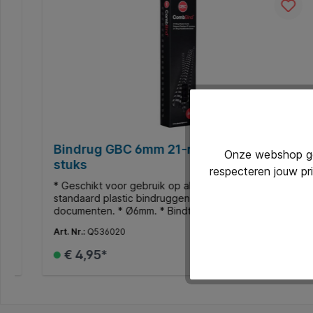
Bindrug GBC 6mm 21-rings A4 wit 100
Onze webshop geb
stuks
respecteren jouw pr
* Geschikt voor gebruik op alle inbindmachines voor
standaard plastic bindruggen. * Voor A4
l
documenten. * Ø6mm. * Bindt tot 25 vellen.
Art. Nr.:
Q536020
€ 4,95*
In de winkelmand