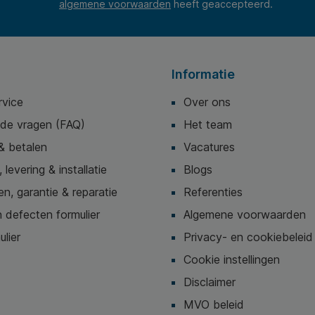
algemene voorwaarden
heeft geaccepteerd.
Informatie
rvice
Over ons
lde vragen (FAQ)
Het team
& betalen
Vacatures
 levering & installatie
Blogs
n, garantie & reparatie
Referenties
 defecten formulier
Algemene voorwaarden
ulier
Privacy- en cookiebeleid
Cookie instellingen
Disclaimer
MVO beleid