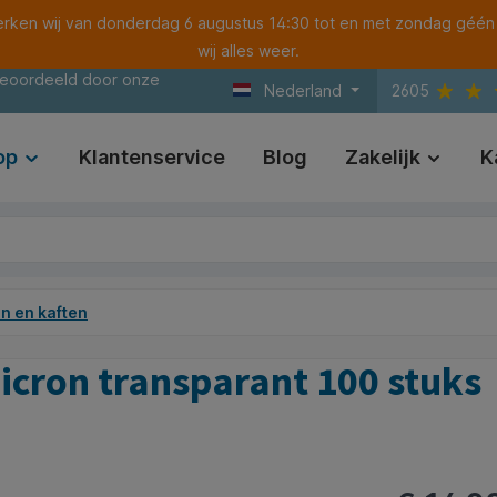
ken wij van donderdag 6 augustus 14:30 tot en met zondag géén
wij alles weer.
beoordeeld door onze
Nederland
2605
op
Klantenservice
Blog
Zakelijk
K
n en kaften
cron transparant 100 stuks