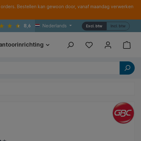
 orders. Bestellen kan gewoon door, vanaf maandag verwerken
8,6
Nederlands
Excl. btw
Incl. btw
antoorinrichting
Print
Referenties