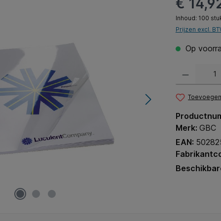
€ 14,9
Inhoud:
100 stu
Prijzen excl. B
Op voorra
Producthoeveel
Toevoegen 
Productnu
Merk:
GBC
EAN:
50282
Fabrikantc
Beschikbar