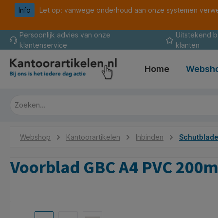
Info
Let op: vanwege onderhoud aan onze systemen verwer
oekopdracht
Ga naar de hoofdnavigatie
Persoonlijk advies van onze
Uitstekend 
klantenservice
klanten
Home
Websh
Webshop
Kantoorartikelen
Inbinden
Schutblade
Voorblad GBC A4 PVC 200mi
Afbeeldingengalerij overslaan