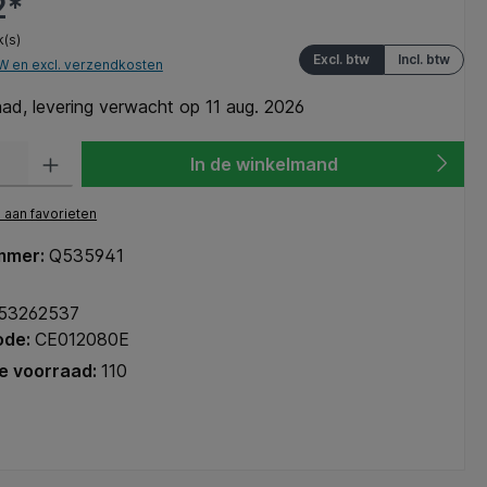
2*
k(s)
Excl. btw
Incl. btw
TW en excl. verzendkosten
ad, levering verwacht op 11 aug. 2026
heid: Voer de gewenste hoeveelheid in of gebruik de knoppen om de hoeve
In de winkelmand
aan favorieten
mmer:
Q535941
53262537
ode:
CE012080E
e voorraad:
110