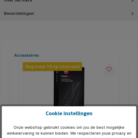
Over het merk
Beoordelingen
Productgalerij overslaan
Accessoires
Nog maar 10 op voorraad
Cookie instellingen
Onze webshop gebruikt cookies om jou de best mogelijke
Bindrug GBC 14mm 21rings A4 wit 100
Bi
winkelervaring te kunnen bieden. We respecteren jouw privacy en