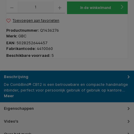
Producthoeveelheid: Voer de gewenste hoeveelheid in of gebruik de knoppen om de hoeveelhe
In de winkelmand
Toevoegen aan favorieten
Productnummer:
Q1436276
Merk:
GBC
EAN:
5028252644457
Fabrikantcode:
4410060
Beschikbare voorraad:
5
Beschrijving
De CombBind® CB12 is een betrouwbare en compacte handmatige
inbinder, perfect voor persoonlijk gebruik of gebruik op kantore…
Meer
Eigenschappen
Video's