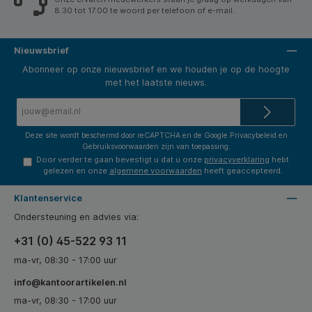
8.30 tot 17.00 te woord per telefoon of e-mail.
Nieuwsbrief
Abonneer op onze nieuwsbrief en we houden je op de hoogte
met het laatste nieuws.
E-
mailadres*
Deze site wordt beschermd door reCAPTCHA en de Google
Privacybeleid
en
Gebruiksvoorwaarden
zijn van toepassing.
Door verder te gaan bevestigt u dat u onze
privacyverklaring
hebt
gelezen en onze
algemene voorwaarden
heeft geaccepteerd.
Klantenservice
Ondersteuning en advies via:
+31 (0) 45-522 93 11
ma-vr, 08:30 - 17:00 uur
info@kantoorartikelen.nl
ma-vr, 08:30 - 17:00 uur