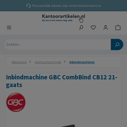
hoofdinhoud
Persoonlijk advies van onze klantenservice
Webshop
Kantoortechniek
Inbindmachines
Inbindmachine GBC CombBind CB12 21-
gaats
Afbeeldingengalerij overslaan