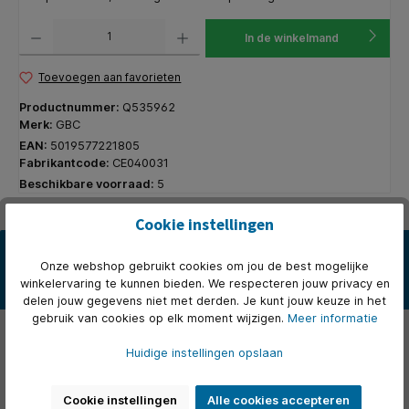
Producthoeveelheid: Voer de gewenste hoeveelheid in of gebruik de knoppen om de hoeveelhe
In de winkelmand
Toevoegen aan favorieten
Productnummer:
Q535962
Merk:
GBC
EAN:
5019577221805
Fabrikantcode:
CE040031
Beschikbare voorraad:
5
Cookie instellingen
Beschrijving
Onze webshop gebruikt cookies om jou de best mogelijke
* GBC LeatherGrain serie voorbladen. * A4-formaat kartonnen
winkelervaring te kunnen bieden. We respecteren jouw privacy en
schutbladen met lederstructuur. * 250gr.
delen jouw gegevens niet met derden. Je kunt jouw keuze in het
gebruik van cookies op elk moment wijzigen.
Meer informatie
Eigenschappen
Huidige instellingen opslaan
Over het merk
Cookie instellingen
Alle cookies accepteren
Beoordelingen