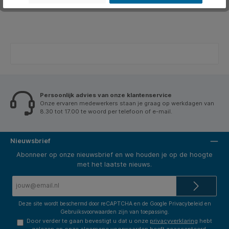
Persoonlijk advies van onze klantenservice
Onze ervaren medewerkers staan je graag op werkdagen van
8.30 tot 17.00 te woord per telefoon of e-mail.
Nieuwsbrief
Abonneer op onze nieuwsbrief en we houden je op de hoogte
met het laatste nieuws.
E-
mailadres*
Deze site wordt beschermd door reCAPTCHA en de Google
Privacybeleid
en
Gebruiksvoorwaarden
zijn van toepassing.
Door verder te gaan bevestigt u dat u onze
privacyverklaring
hebt
gelezen en onze
algemene voorwaarden
heeft geaccepteerd.