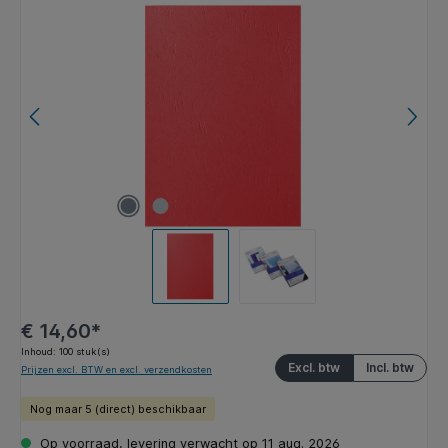
Afbeeldingengalerij overslaan
€ 14,60*
Inhoud:
100 stuk(s)
Excl. btw
Incl. btw
Prijzen excl. BTW en excl. verzendkosten
Nog maar 5 (direct) beschikbaar
Op voorraad, levering verwacht op 11 aug. 2026