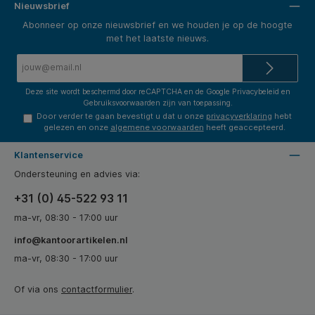
Nieuwsbrief
Abonneer op onze nieuwsbrief en we houden je op de hoogte
met het laatste nieuws.
E-
mailadres*
Deze site wordt beschermd door reCAPTCHA en de Google
Privacybeleid
en
Gebruiksvoorwaarden
zijn van toepassing.
Door verder te gaan bevestigt u dat u onze
privacyverklaring
hebt
gelezen en onze
algemene voorwaarden
heeft geaccepteerd.
Klantenservice
Ondersteuning en advies via:
+31 (0) 45-522 93 11
ma-vr, 08:30 - 17:00 uur
info@kantoorartikelen.nl
ma-vr, 08:30 - 17:00 uur
Of via ons
contactformulier
.