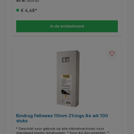
Art. Nr.:
Q535742
€ 4,48*
In de winkelmand
Bindrug Fellowes 10mm 21rings A4 wit 100
stuks
* Geschikt voor gebruik op alle inbindmachines voor
standaard plastic bindruggen. * Voor A4 documenten. *