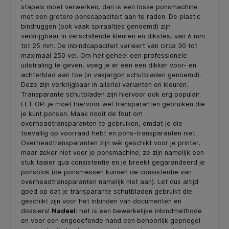
stapels moet verwerken, dan is een losse ponsmachine
met een grotere ponscapaciteit aan te raden. De plastic
bindruggen (ook vaak spiraaltjes genoemd) zijn
verkrijgbaar in verschillende kleuren en dikstes, van 6 mm
tot 25 mm. De inbindcapaciteit varieert van circa 30 tot
maximaal 250 vel. Om het geheel een professionele
uitstraling te geven, voeg je er een een dikker voor- en
achterblad aan toe (in vakjargon schutbladen genoemd).
Deze zijn verkrijgbaar in allerlei varianten en kleuren.
Transparante schutbladen zijn hiervoor ook erg populair.
LET OP: je moet hiervoor wel transparanten gebruiken die
je kunt ponsen. Maak nooit de fout om
overheadtransparanten te gebruiken, omdat je die
toevallig op voorraad hebt en pons-transparanten niet.
Overheadtransparanten zijn wél geschikt voor je printer,
maar zeker níet voor je ponsmachine; ze zijn namelijk een
stuk taaier qua consistentie en je breekt gegarandeerd je
ponsblok (de ponsmessen kunnen de consistentie van
overheadtransparanten namelijk niet aan). Let dus altijd
goed op dat je transparante schutbladen gebruikt die
geschikt zijn voor het inbinden van documenten en
dossiers!
Nadeel
: het is een bewerkelijke inbindmethode
en voor een ongeoefende hand een behoorlijk gepriegel