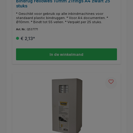
Bindrug Fellowes 10mm 21rings A4 zwart 25
stuks
* Geschikt voor gebruik op alle inbindmachines voor
standaard plastic bindruggen. * Voor A4 documenten. *
Ø10mm. * Bindt tot 55 vellen. * Verpakt per 25 stuks.
Art. Nr.:
Q537771
€ 2,13*
In de winkelmand