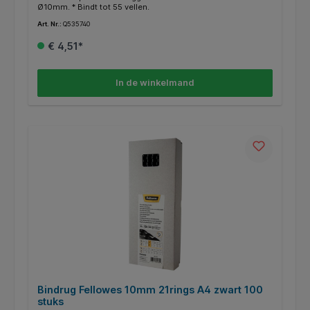
Ø10mm. * Bindt tot 55 vellen.
Art. Nr.:
Q535740
€ 4,51*
In de winkelmand
Bindrug Fellowes 10mm 21rings A4 zwart 100
stuks