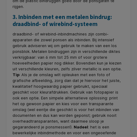
om de plastic bindruggen goed door de ponsgaten te
rijgen.
3. Inbinden met een metalen bindrug:
draadbind- of wirebind-systeem
draadbind- of wirebind-inbindmachines zijn combi-
apparaten die zowel ponsen als inbinden. Bij intensief
gebruik adviseren wij om gebruik te maken van een los
ponsblok. Metalen bindruggen zijn in verschillende diktes
verkrijgbaar: van 6 mm tot 25 mm of voor grotere
hoeveelheden papier nog dikker. Bovendien kun je kiezen
uit verschillende kleuren, zelfs zilver metallic is een optie.
Tip
: Als je de omslag wilt opleuken met een foto of
grafische afbeelding, zorg dan dat je hiervoor het juiste,
kwalitatief hoogwaardig papier gebruikt, speciaal
geschikt voor kleurafdrukken. Gebruik van fotopapier is
ook een optie. Een simpele alternatieve oplossing: print
het op gewoon papier en kies voor een transparante
omslag (wel eentje die geschikt is voor het inbinden van
documenten en dus kan worden geponst; gebruik nooit
overheadtransparanten, want daarmee sloop je
gegarandeerd je ponsmessen!).
Nadeel
: het is een
bewerkelijke inbindmethode en voor een ongeoefende