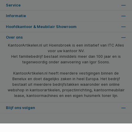
Service
Informatie
Hoofdkantoor & Meubilair Showroom
Over ons
KantoorArtikelen.nl uit Hoensbroek is een initiatief van ITC Alles
voor uw kantoor NV.
Het familiebedrijf bestaat inmiddels meer dan 100 jaar en is
tegenwoordig onder aanvoering van Igor Soons.
KantoorArtikelen.nl heeft meerdere vestigingen binnen de
Benelux en doet dagelijks zaken in heel Europa. Het bedrijf
bestaat uit meerdere bedrijfstakken waaronder een online
webshop in kantoorartikelen, projectinrichting, kantoormeubilair
lease, kantoormachines en een eigen huismerk toner lijn.
Blijf ons volgen
* Alle prijzen zijn excl. btw en excl. verzendkosten, tenzij anders vermeld.
© 2026 Kantoorartikelen.nl - Alle Rechten Voorbehouden. Theme by