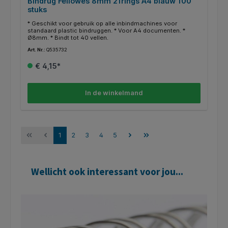
Bindrug Fellowes 8mm 21rings A4 blauw 100
stuks
* Geschikt voor gebruik op alle inbindmachines voor
standaard plastic bindruggen. * Voor A4 documenten. *
Ø8mm. * Bindt tot 40 vellen.
Art. Nr.:
Q535732
€ 4,15*
In de winkelmand
1
2
3
4
5
Wellicht ook interessant voor jou...