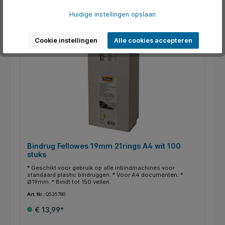
Huidige instellingen opslaan
Cookie instellingen
Alle cookies accepteren
Bindrug Fellowes 19mm 21rings A4 wit 100
stuks
* Geschikt voor gebruik op alle inbindmachines voor
standaard plastic bindruggen. * Voor A4 documenten. *
Ø19mm. * Bindt tot 150 vellen.
Art. Nr.:
Q535780
€ 13,99*