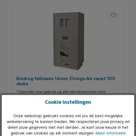
Bindrug Fellowes 16mm 21rings A4 zwart 100
stuks
* Geschikt voor gebruik op alle inbindmachines voor
standaard plastic bindruggen. * Voor A4 documenten. *
Ø16mm. * Bindt tot 120 vellen.
Cookie instellingen
Art. Nr.:
Q535771
Onze webshop gebruikt cookies om jou de best mogelijke
€ 11,36*
winkelervaring te kunnen bieden. We respecteren jouw privacy en
delen jouw gegevens niet met derden. Je kunt jouw keuze in het
gebruik van cookies op elk moment wijzigen.
Meer informatie
In de winkelmand