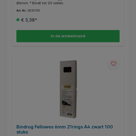
Ø6mm. * Bindt tot 20 vellen.
Art. Nr.:
Q535720
€ 3,38*
In de winkelmand
Bindrug Fellowes 6mm 21rings A4 zwart 100
stuks