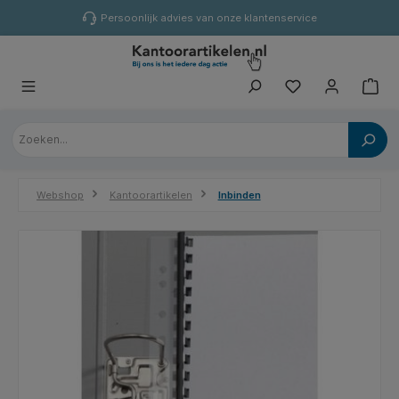
hoofdinhoud
Persoonlijk advies van onze klantenservice
Webshop
Kantoorartikelen
Inbinden