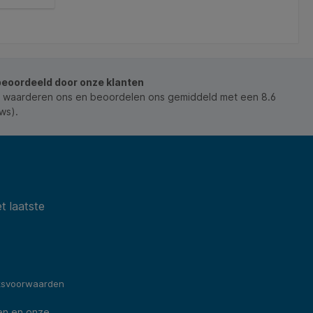
d
r met
schappen.
ijn wordt
pier,
s van
beoordeeld door onze klanten
ssoort
 waarderen ons en beoordelen ons gemiddeld met een 8.6
st-Europa
ws).
mest,
ezaaid.
tien tot
el 4
de
t
t laatste
ksvoorwaarden
en en onze