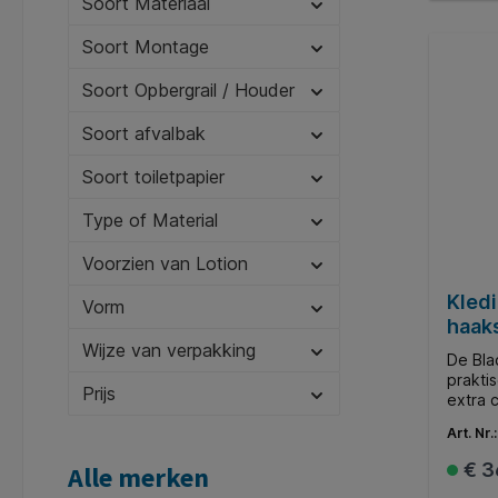
Soort Materiaal
bieden
goed h
Soort Montage
recycl
C2C, F
Soort Opbergrail / Houder
Soort afvalbak
Soort toiletpapier
Type of Material
Voorzien van Lotion
Kledi
Vorm
haak
Wijze van verpakking
De Bla
prakti
Prijs
extra c
ideaal
Art. Nr.
jas of
kledin
€ 3
Alle merken
BlackS