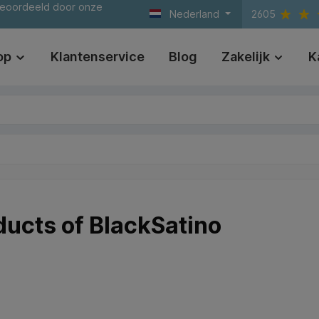
beoordeeld door onze
Nederland
2605
op
Klantenservice
Blog
Zakelijk
K
ducts of BlackSatino