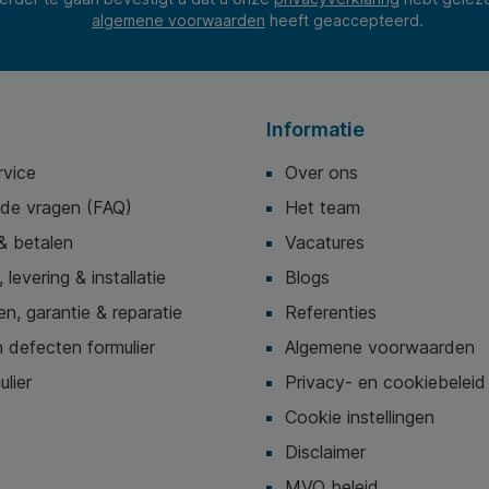
algemene voorwaarden
heeft geaccepteerd.
Informatie
rvice
Over ons
lde vragen (FAQ)
Het team
& betalen
Vacatures
 levering & installatie
Blogs
n, garantie & reparatie
Referenties
 defecten formulier
Algemene voorwaarden
ulier
Privacy- en cookiebeleid
Cookie instellingen
Disclaimer
MVO beleid