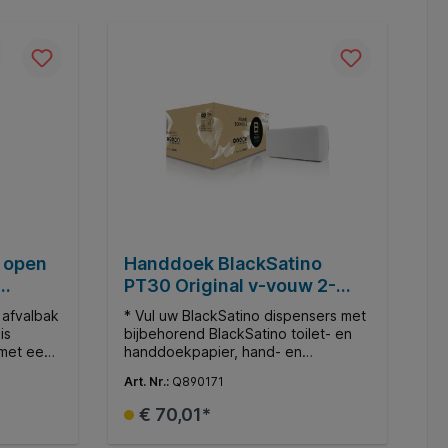
o open
Handdoek BlackSatino
PT30 Original v-vouw 2-
laags 250x230mm 15x214
 afvalbak
* Vul uw BlackSatino dispensers met
vel wit 274570
is
bijbehorend BlackSatino toilet- en
 met een
handdoekpapier, hand- en
. * Deze
foamzeep, alcohogel, en
Art. Nr.:
Q890171
d als
toiletbrilreiniger. * De uitstraling van
. * De
uw toiletruimte wordt versterkt door
€ 70,01*
t
het design, strak en modern,
 van
gecombineerd met een verrassende