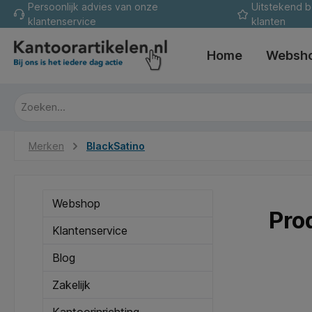
Persoonlijk advies van onze
Uitstekend 
oekopdracht
Ga naar de hoofdnavigatie
klantenservice
klanten
Home
Websh
Merken
BlackSatino
Webshop
Pro
Klantenservice
Blog
Zakelijk