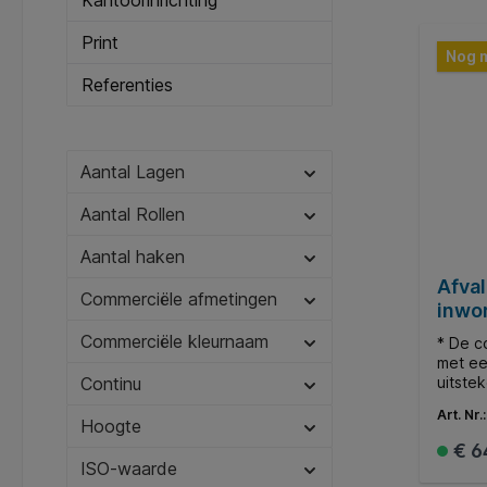
Kantoorinrichting
Print
Nog 
Referenties
Aantal Lagen
Aantal Rollen
Aantal haken
Afva
Commerciële afmetingen
inwor
3318
Commerciële kleurnaam
* De c
met ee
uitstek
Continu
kleiner
Art. Nr.
gering
Hoogte
Deze a
€ 6
als st
ISO-waarde
De pra