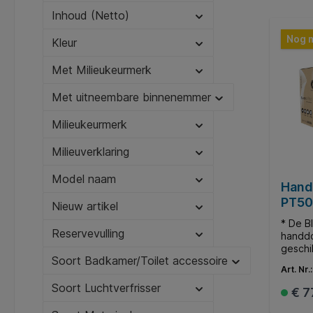
kruisb
Inhoud (Netto)
gerecy
Nog 
Kleur
Met Milieukeurmerk
Met uitneembare binnenemmer
Milieukeurmerk
Milieuverklaring
Model naam
Hand
PT50
Nieuw artikel
wit 
* De B
Reservevulling
handdo
geschi
Soort Badkamer/Toilet accessoire
handdo
Art. Nr.
toilet
bezoek
Soort Luchtverfrisser
€ 7
handdo
aangeb