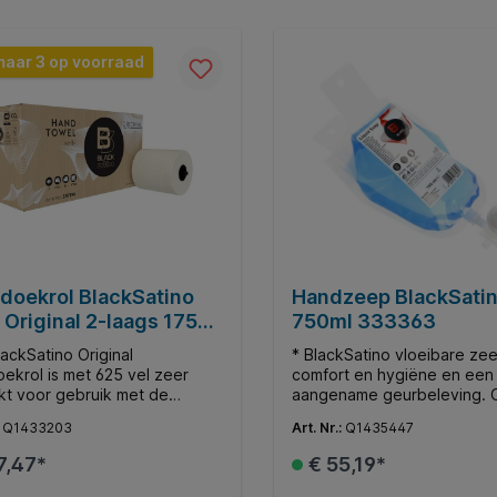
esmetting. * Gemaakt van
gerecycled kunststof.
In de winkelmand
In de winkelman
cled kunststof.
maar 3 op voorraad
doekrol BlackSatino
Handzeep BlackSati
 Original 2-laags 175m
750ml 333363
307194
lackSatino Original
* BlackSatino vloeibare ze
ekrol is met 625 vel zeer
comfort en hygiëne en een
kt voor gebruik met de
aangename geurbeleving.
ekroldispenser in
standaard toiletgeur, maar 
:
Q1433203
Art. Nr.:
Q1435447
ruimtes met een hoog
speciaal ontwikkeld parfum
ersverkeer. * De
BlackSatino sanitaire ruimte
7,47*
€ 55,19*
ekjes worden per vel
zeepcartridges zijn hygiëni
oden door de dispenser en
eenvoudig en snel te verva