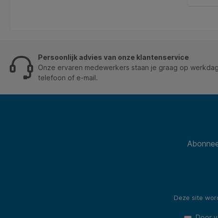
Aantal stuk
400 vel Satino GreenGr
hoogwa
bijzon
Produc
gemaak
aangev
Persoonlijk advies van onze klantenservice
Miscan
Onze ervaren medewerkers staan je graag op werkdage
wordt 
telefoon of e-mail.
en de 
geploe
Met ee
twintig
superg
meter 
bijnaam
Abonneer
gekre
Deze site wo
Door v