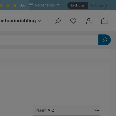
8,6
Nederlands
Excl. btw
Incl. btw
antoorinrichting
Print
Referenties