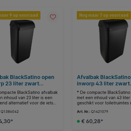
maar 9 op voorraad
Nog maar 7 op voorraad
lbak BlackSatino open
Afvalbak BlackSatin
p 23 liter zwart
inworp 43 liter zwart
30
331760
ompacte BlackSatino afvalbak
* De compacte BlackSatino
n inhoud van 23 liter is een
met een inhoud van 43 liter 
end alternatief voor de iets
geschikt voor toiletruimtes
e toiletruimte of bij een
hoge bezoekersfrequentie
:
Q1386042
Art. Nr.:
Q1421079
ere bezoekersfrequentie. *
afvalbak kan zowel hangen
fvalbak kan zowel hangend
staand worden aangebracht
4,30*
€ 60,28*
aand worden aangebracht. *
praktische inworp voorkom
ktische inworp voorkomt
kruisbesmetting. * Gemaakt