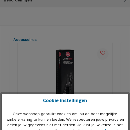
Beoordelingen
Productgalerij overslaan
Accessoires
Cookie instellingen
Bindrug GBC 10mm 21rings A4 rood 100
Bi
Onze webshop gebruikt cookies om jou de best mogelijke
stuks
st
winkelervaring te kunnen bieden. We respecteren jouw privacy en
delen jouw gegevens niet met derden. Je kunt jouw keuze in het
nt
* Geschikt voor gebruik op alle inbindmachines voor
* G
standaard plastic bindruggen. * Voor A4
sta