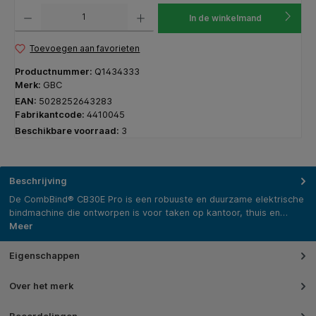
Producthoeveelheid: Voer de gewenste hoeveelheid in of gebruik de knoppen om de hoeveelhe
In de winkelmand
Toevoegen aan favorieten
Productnummer:
Q1434333
Merk:
GBC
EAN:
5028252643283
Fabrikantcode:
4410045
Beschikbare voorraad:
3
Beschrijving
De CombBind® CB30E Pro is een robuuste en duurzame elektrische
bindmachine die ontworpen is voor taken op kantoor, thuis en…
Meer
Eigenschappen
Over het merk