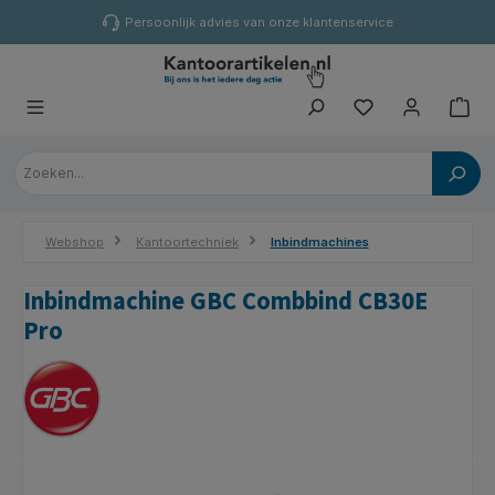
hoofdinhoud
Persoonlijk advies van onze klantenservice
Webshop
Kantoortechniek
Inbindmachines
Inbindmachine GBC Combbind CB30E
Pro
Afbeeldingengalerij overslaan