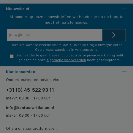
Nieuwsbrief
Abonneer op onze nieuwsbrief en we houden je op de hoogte
met het laatste nieuws.
E-
mailadres*
Deze site wordt beschermd door reCAPTCHA en de Google
Privacybeleid
en
Gebruiksvoorwaarden
zijn van toepassing.
Door verder te gaan bevestigt u dat u onze
privacyverklaring
hebt
gelezen en onze
algemene voorwaarden
heeft geaccepteerd.
Klantenservice
Ondersteuning en advies via:
+31 (0) 45-522 93 11
ma-vr, 08:30 - 17:00 uur
info@kantoorartikelen.nl
ma-vr, 08:30 - 17:00 uur
Of via ons
contactformulier
.