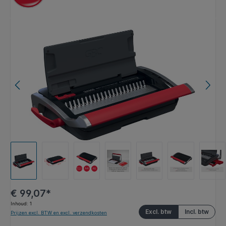
Afbeeldingengalerij overslaan
€ 99,07*
Inhoud:
1
Excl. btw
Incl. btw
Prijzen excl. BTW en excl. verzendkosten