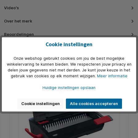
Video's
Over het merk
Beoordelingen
Cookie instellingen
Onze webshop gebruikt cookies om jou de best mogelijke
winkelervaring te kunnen bieden. We respecteren jouw privacy en
delen jouw gegevens niet met derden. Je kunt jouw keuze in het
Productgalerij overslaan
gebruik van cookies op elk moment wijzigen.
Meer informatie
Alternatief
Nog maar 5 op voorraad
N
Huidige instellingen opslaan
Cookie instellingen
Alle cookies accepteren