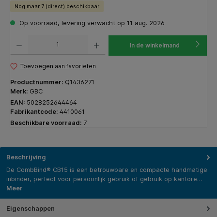
Nog maar 7 (direct) beschikbaar
Op voorraad, levering verwacht op 11 aug. 2026
Producthoeveelheid: Voer de gewenste hoeveelheid in of gebruik de knoppen om de hoeveelhe
In de winkelmand
Toevoegen aan favorieten
Productnummer:
Q1436271
Merk:
GBC
EAN:
5028252644464
Fabrikantcode:
4410061
Beschikbare voorraad:
7
Beschrijving
De CombBind® CB15 is een betrouwbare en compacte handmatige
inbinder, perfect voor persoonlijk gebruik of gebruik op kantore…
Meer
Eigenschappen