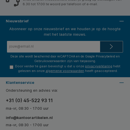
8.30 tot 17.00 te woord per telefoon of e-mail.
Nieuwsbrief
Abonneer op onze nieuwsbrief en we houden je op de hoogte
met het laatste nieuws.
E-
mailadres*
Deze site wordt beschermd door reCAPTCHA en de Google
Privacybeleid
en
Gebruiksvoorwaarden
zijn van toepassing.
Door verder te gaan bevestigt u dat u onze
privacyverklaring
hebt
gelezen en onze
algemene voorwaarden
heeft geaccepteerd.
Klantenservice
Ondersteuning en advies via:
+31 (0) 45-522 93 11
ma-vr, 08:30 - 17:00 uur
info@kantoorartikelen.nl
ma-vr, 08:30 - 17:00 uur