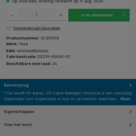
Op voorraad, levering verwacht op 11 aug. 2026
Producthoeveelheid: Voer de gewenste hoeveelheid in of gebruik de knoppen om de hoeveelhe
In de winkelmand
Toevoegen aan favorieten
Productnummer:
Q1397018
Merk:
Tesa
EAN:
4042448864666
Fabrikantcode:
55239-00000-02
Beschikbare voorraad:
24
Beschrijving
* De tesa® On &amp; Off Cable Manager Universal is een veelzijdig
hulpmiddel voor organisatie in huis en op kantoor waarmee…
Meer
Eigenschappen
Over het merk