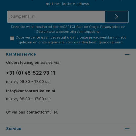
met het laatste nieuws.
E-
mailadres*
Deze site wordt beschermd door reCAPTCHA en de Google
Privacybeleid
en
Gebruiksvoorwaarden
zijn van toepassing.
Door verder te gaan bevestigt u dat u onze
privacyverklaring
hebt
gelezen en onze
algemene voorwaarden
heeft geaccepteerd.
Klantenservice
Ondersteuning en advies via:
+31 (0) 45-522 93 11
ma-vr, 08:30 - 17:00 uur
info@kantoorartikelen.nl
ma-vr, 08:30 - 17:00 uur
Of via ons
contactformulier
.
Service