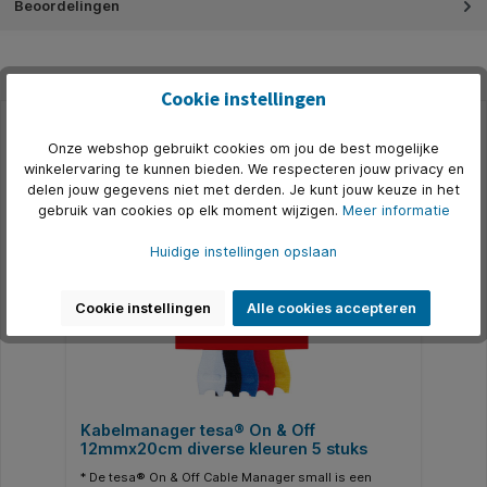
Beoordelingen
Cookie instellingen
Onze webshop gebruikt cookies om jou de best mogelijke
Productgalerij overslaan
Alternatief
winkelervaring te kunnen bieden. We respecteren jouw privacy en
delen jouw gegevens niet met derden. Je kunt jouw keuze in het
gebruik van cookies op elk moment wijzigen.
Meer informatie
Huidige instellingen opslaan
Cookie instellingen
Alle cookies accepteren
Kabelmanager tesa® On & Off
12mmx20cm diverse kleuren 5 stuks
* De tesa® On & Off Cable Manager small is een