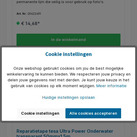
permanente lijm die veilig is voor gebruik op foto's.
Art. Nr.:
Q1422491
€ 14,68*
In de winkelmand
Cookie instellingen
Onze webshop gebruikt cookies om jou de best mogelijke
winkelervaring te kunnen bieden. We respecteren jouw privacy en
delen jouw gegevens niet met derden. Je kunt jouw keuze in het
gebruik van cookies op elk moment wijzigen.
Meer informatie
Huidige instellingen opslaan
Cookie instellingen
Alle cookies accepteren
Reparatietape tesa Ultra Power Onderwater
transparant 50mmx1,5m