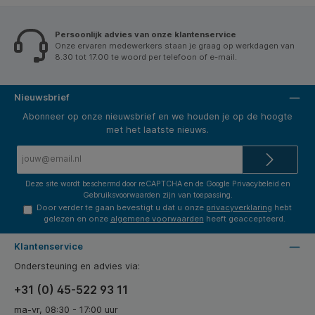
Persoonlijk advies van onze klantenservice
Onze ervaren medewerkers staan je graag op werkdagen van
8.30 tot 17.00 te woord per telefoon of e-mail.
Nieuwsbrief
Abonneer op onze nieuwsbrief en we houden je op de hoogte
met het laatste nieuws.
E-
mailadres*
Deze site wordt beschermd door reCAPTCHA en de Google
Privacybeleid
en
Gebruiksvoorwaarden
zijn van toepassing.
Door verder te gaan bevestigt u dat u onze
privacyverklaring
hebt
gelezen en onze
algemene voorwaarden
heeft geaccepteerd.
Klantenservice
Ondersteuning en advies via:
+31 (0) 45-522 93 11
ma-vr, 08:30 - 17:00 uur