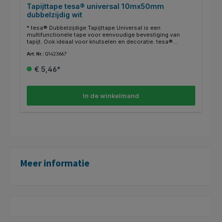
Tapijttape tesa® universal 10mx50mm
dubbelzijdig wit
* tesa® Dubbelzijdige Tapijttape Universal is een
multifunctionele tape voor eenvoudige bevestiging van
tapijt. Ook ideaal voor knutselen en decoratie. tesa®
Dubbelzijdige Tapijttape Universal is een
Art. Nr.:
Q1423667
vloerbedekkingtape. * De tape is geschikt voor allerlei
toepassingen variërend van het vastzetten van tapijt tot
€ 5,46*
handwerk en decoratie. * Deze multifunctionele tape kan
worden gebruikt voor uiteenlopende materialen met een
oppervlak dat stevig, egaal en glad genoeg is. * Het kan met
de hand worden afgescheurd voor snelle en eenvoudige
In de winkelmand
bevestiging, ideaal voor renovaties in huis. * Het heeft extra
sterke kleefkracht voor permanente bevestiging van vele
materialen in huis. * Universeel. * Lengte 10mx50mm.
Meer informatie