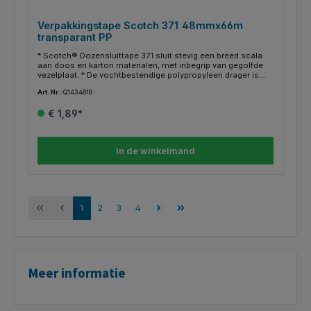
Verpakkingstape Scotch 371 48mmx66m
transparant PP
* Scotch® Dozensluittape 371 sluit stevig een breed scala
aan doos en karton materialen, met inbegrip van gegolfde
vezelplaat. * De vochtbestendige polypropyleen drager is
bestand tegen slijtage, chemicaliën en wrijving gedurende
Art. Nr.:
Q1434818
het verzendproces. * De tape gaat gemakkelijk over randen
en ruwe oppervlakken om zo stevig op zijn plaats te blijven.
€ 1,89*
In de winkelmand
1
2
3
4
Meer informatie