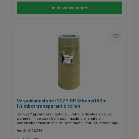
langdurig vooruit. Bovendien past de bruine kleur perfect bij
kartonnen verpakkingen, waardoor je verzending er netjes en
In de winkelmand
professioneel uitziet. Maak jouw verpakkingsproces
duurzaam én efficiënt met IEZZY. Kenmerken: * Type: crêpe
papier. * Kleur: bruin. * Afmeting: 50mmx50 meter. *
Gerecycled materiaal: 80%. * Papierkwaliteit: 60 grams
crêpe papier. * Dikte inclusief lijmlaag: 0,12mm. *
Binnendiameter rol: 76mm.
Verpakkingstape IEZZY PP 50mmx150m
(Jumbo) transparant 6 rollen
De IEZZY pp verpakkingstape Jumbo is de ideale keuze
wanneer jij op zoek bent naar maximale lengte en
betrouwbaarheid in één rol. Met maar liefst 150 meter tape
per rol – driemaal zoveel als standaardtape – ben jij
Art. Nr.:
Q1422928
verzekerd van langdurig gebruik zonder steeds te hoeven
wisselen. Gemaakt van sterk PP-materiaal en transparant