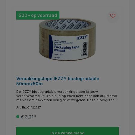
verzendklaar te maken. *tesa® Handdispenser Economy,
robuuste Verpakkingstapedispenser - precies snijden, met
mesbescherming.
500+ op voorraad
Verpakkingstape IEZZY biodegradable
50mmx50m
De IEZZY biodegradable verpakkingstape is jouw
verantwoorde keuze als je op zoek bent naar een duurzame
manier om pakketten veilig te verzegelen. Deze biologisch
afbreekbare tape helpt jou om bewust te verpakken zonder
Art. Nr.:
Q1422927
in te leveren op kwaliteit of stevigheid. Met een breedte van
50mm en een lengte van 50 meter heb je meer dan genoeg
€ 3,21*
tape om zowel thuis als op het werk talloze zendingen te
verwerken. De milieuvriendelijke samenstelling draagt bij aan
een schonere planeet, terwijl jij met een gerust hart kunt
verzenden. Maak vandaag nog de overstap naar duurzaam
In de winkelmand
verpakken met IEZZY! Kenmerken: * Type: biologisch