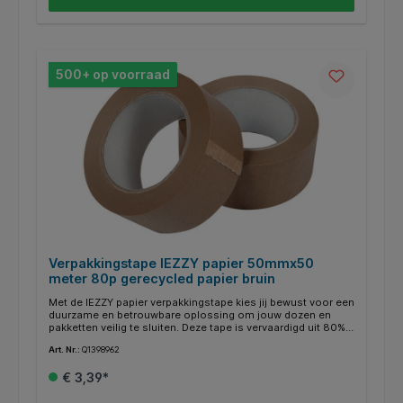
afbreekbaar. * Kleur: transparant. * Afmeting: 50mmx50
meter. * Milieuvriendelijk: ja. * Geschikt voor: pakketten en
dozen. * Gebruik: thuis en zakelijk.
500+ op voorraad
Verpakkingstape IEZZY papier 50mmx50
meter 80p gerecycled papier bruin
Met de IEZZY papier verpakkingstape kies jij bewust voor een
duurzame en betrouwbare oplossing om jouw dozen en
pakketten veilig te sluiten. Deze tape is vervaardigd uit 80%
gerecycled materiaal en is daardoor niet alleen sterk, maar
Art. Nr.:
Q1398962
ook milieuvriendelijk. De stevige papieren basis in
combinatie met de hoogwaardige lijmlaag zorgt voor een
€ 3,39*
uitstekende hechting, zelfs op ruwe oppervlakken. Dankzij de
breedte van 50mm en een lengte van 50 meter kun je