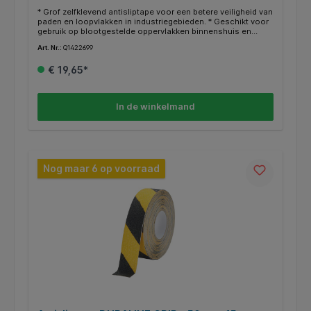
* Grof zelfklevend antisliptape voor een betere veiligheid van
paden en loopvlakken in industriegebieden. * Geschikt voor
gebruik op blootgestelde oppervlakken binnenshuis en
beschermd buitenshuis * De antisliplaag zorgt voor extra
Art. Nr.:
Q1422699
grip op paden en treden * De grove korrels bieden een
duurzame slipweerstand, zelfs bij sterke vervuiling en
€ 19,65*
intensief gebruik * Toepassingsgebieden zijn traptreden,
oprijplaten, industriële vloeren en loopvlakken van machines
en voertuigen * Volgens ASR A1.5/1.2 "Vloeren" volgens DIN
51130 slipweerstand (R-groep) R13 * Lengte: 15 m Breedte:
In de winkelmand
25 mm
Nog maar 6 op voorraad