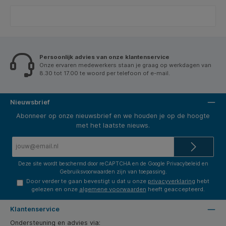
Persoonlijk advies van onze klantenservice
Onze ervaren medewerkers staan je graag op werkdagen van
8.30 tot 17.00 te woord per telefoon of e-mail.
Nieuwsbrief
Abonneer op onze nieuwsbrief en we houden je op de hoogte
met het laatste nieuws.
E-
mailadres*
Deze site wordt beschermd door reCAPTCHA en de Google
Privacybeleid
en
Gebruiksvoorwaarden
zijn van toepassing.
Door verder te gaan bevestigt u dat u onze
privacyverklaring
hebt
gelezen en onze
algemene voorwaarden
heeft geaccepteerd.
Klantenservice
Ondersteuning en advies via: