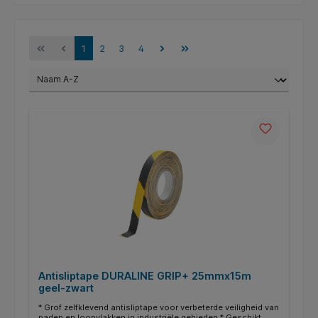
1
2
3
4
Antisliptape DURALINE GRIP+ 25mmx15m
geel-zwart
* Grof zelfklevend antisliptape voor verbeterde veiligheid van
paden en loopvlakken in industriële gebieden * Geschikt