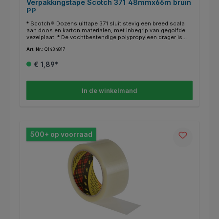
Verpakkingstape Scotch 371 48mmx66m bruin
PP
* Scotch® Dozensluittape 371 sluit stevig een breed scala
aan doos en karton materialen, met inbegrip van gegolfde
vezelplaat. * De vochtbestendige polypropyleen drager is
bestand tegen slijtage, chemicaliën en wrijving gedurende
Art. Nr.:
Q1434817
het verzendproces. * De tape gaat gemakkelijk over randen
en ruwe oppervlakken om zo stevig op zijn plaats te blijven.
€ 1,89*
In de winkelmand
500+ op voorraad