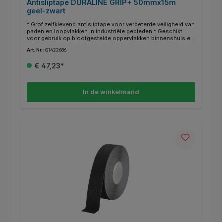
Antisliptape DURALINE GRIP+ 50mmx15m
geel-zwart
* Grof zelfklevend antisliptape voor verbeterde veiligheid van
paden en loopvlakken in industriële gebieden * Geschikt
voor gebruik op blootgestelde oppervlakken binnenshuis en
beschermd buitenshuis * De antisliplaag zorgt voor extra
Art. Nr.:
Q1422686
grip op paden en treden * De grove korrels bieden een
duurzame slipweerstand, zelfs bij sterke vervuiling en
€ 47,23*
intensief gebruik * Toepassingsgebieden zijn traptreden,
hellingbanen, industriële vloeren en loopvlakken van
machines en voertuigen * In overeenstemming met ASR
A1.5/1.2 "Vloeren" volgens DIN 51130 slipweerstand (R-
In de winkelmand
groep) R13 * Lengte: 15 m Breedte: 50 mm