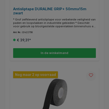
Antisliptape DURALINE GRIP+ 50mmx15m
zwart
* Grof zelfklevend antisliptape voor verbeterde veiligheid van
paden en loopvlakken in industriële gebieden * Geschikt
voor gebruik op blootgestelde oppervlakken binnenshuis en
beschermd buitenshuis * De antisliplaag zorgt voor extra
Art. Nr.:
Q1422708
grip op paden en treden * De grove korrels bieden een
duurzame slipweerstand, zelfs bij sterke vervuiling en
€ 39,31*
intensief gebruik * Toepassingsgebieden zijn traptreden,
hellingbanen, industriële vloeren en loopvlakken van
machines en voertuigen * In overeenstemming met ASR
A1.5/1.2 "Vloeren" volgens DIN 51130 slipweerstand (R-
In de winkelmand
groep) R13 * Lengte: 15 m Breedte: 50 mm
Nog maar 2 op voorraad