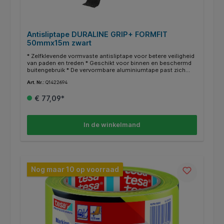
Antisliptape DURALINE GRIP+ FORMFIT
50mmx15m zwart
* Zelfklevende vormvaste antisliptape voor betere veiligheid
van paden en treden * Geschikt voor binnen en beschermd
buitengebruik * De vervormbare aluminiumtape past zich
aan oneffen oppervlakken aan en is bijzonder geschikt voor
Art. Nr.:
Q1422694
oppervlakken van traanplaat of lensplaat *
Toepassingsgebieden zijn traptreden, hellingbanen,
€ 77,09*
industriële vloeren en loopvlakken van machines en
voertuigen * In overeenstemming met ASR A1.5/1.2
"Vloeren" volgens DIN 51130 slipweerstand (R-groep) R13 *
Lengte: 15 m Breedte: 50 mm
In de winkelmand
Nog maar 10 op voorraad