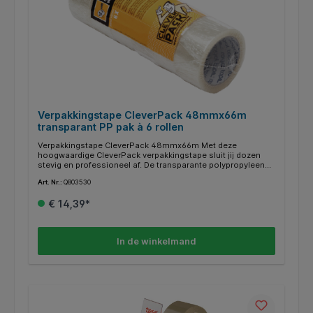
Verpakkingstape CleverPack 48mmx66m
transparant PP pak à 6 rollen
Verpakkingstape CleverPack 48mmx66m Met deze
hoogwaardige CleverPack verpakkingstape sluit jij dozen
stevig en professioneel af. De transparante polypropyleen
acryl low noise tape rolt geruisloos af, waardoor je
Art. Nr.:
Q803530
comfortabel en efficiënt werkt. Dankzij de sterke kleefkracht
blijven jouw verpakkingen betrouwbaar gesloten tijdens
€ 14,39*
transport en opslag. Ideaal voor dagelijks gebruik in
magazijnen en verzendomgevingen. Ook geschikt voor
gebruik met een handdispenser voor extra gebruiksgemak.
Kenmerken: * Type: verpakkingstape polypropyleen acryl low
In de winkelmand
noise. * Afmeting: 48mm x 66m. * Materiaal: PP
(polypropyleen). * Kleur: transparant. * Eigenschap:
duurzaam en geruisloos afrollend. * Verpakking: pak à 6
rollen.