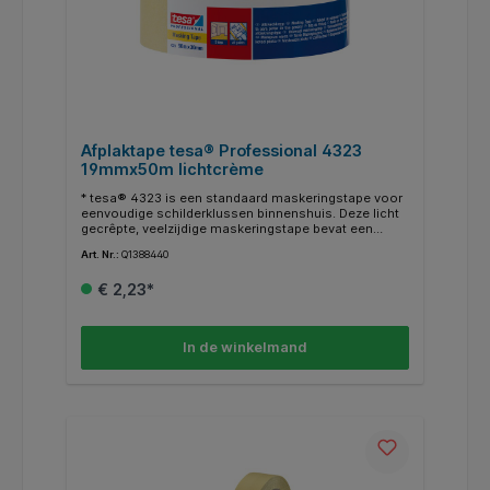
Afplaktape tesa® Professional 4323
19mmx50m lichtcrème
* tesa® 4323 is een standaard maskeringstape voor
eenvoudige schilderklussen binnenshuis. Deze licht
gecrêpte, veelzijdige maskeringstape bevat een
natuurrubberen kleefstof en is perfect voor minder
Art. Nr.:
Q1388440
veeleisende schilderklussen (bijv. voor wat betreft de
temperatuurbestendigheid). Deze soepele papieren
€ 2,23*
maskeringstape zorgt voor precieze randen tijdens
het schilderen, is eenvoudig in gebruik en kan
gemakkelijk binnen drie dagen worden verwijderd. *
Binnentoepassingen. * Schilderwerk. * Bevestiging
In de winkelmand
van maskeringsmaterialen. * Sluiten, verpakken,
markeren.