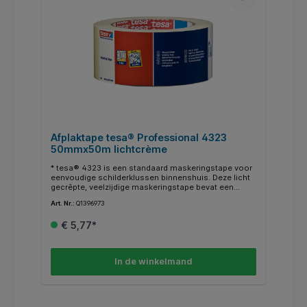
Afplaktape tesa® Professional 4323
50mmx50m lichtcrème
* tesa® 4323 is een standaard maskeringstape voor
eenvoudige schilderklussen binnenshuis. Deze licht
gecrêpte, veelzijdige maskeringstape bevat een
natuurrubberen kleefstof en is perfect voor minder
Art. Nr.:
Q1396973
veeleisende schilderklussen (bijv. voor wat betreft de
temperatuurbestendigheid). Deze soepele papieren
€ 5,77*
maskeringstape zorgt voor precieze randen tijdens
het schilderen, is eenvoudig in gebruik en kan
gemakkelijk binnen drie dagen worden verwijderd. *
Binnentoepassingen. * Schilderwerk. * Bevestiging
In de winkelmand
van maskeringsmaterialen. * Sluiten, verpakken,
markeren.