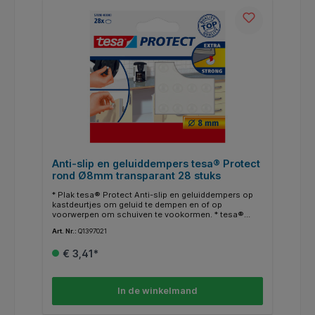
Anti-slip en geluiddempers tesa® Protect
rond Ø8mm transparant 28 stuks
* Plak tesa® Protect Anti-slip en geluiddempers op
kastdeurtjes om geluid te dempen en of op
voorwerpen om schuiven te vookormen. * tesa®
Protect Anti-slip en geluiddempers zijn geschikt voor
Art. Nr.:
Q1397021
allerlei huishoudelijke toepassingen. * Dit zijn
transparante, zelfklevende geluiddempers kunnen op
€ 3,41*
iedere lade of kastdeur worden geplakt om te
voorkomen dat ze met een klap dichtgaan. * Deze
kunststof antislip pads zijn ook zeer functionele
meubelglijders. * Ze zijn ideaal om geluidsoverdracht
In de winkelmand
te verminderen door speakers effectief te isoleren
van de vloer. * Bovendien kun je ze gebruiken om te
voorkomen dat sierobjecten wegglijden en