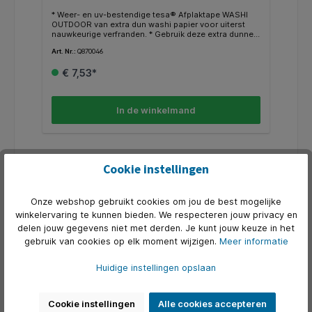
* Weer- en uv-bestendige tesa® Afplaktape WASHI
OUTDOOR van extra dun washi papier voor uiterst
nauwkeurige verfranden. * Gebruik deze extra dunne,
blauwe afplaktape voor hoogwaardige verfklussen
Art. Nr.:
Q870046
met nauwkeurige verfranden. * De tape onderscheidt
zich door betrouwbare hechting en garandeert tot 8
€ 7,53*
weken na aanbrengen verwijdering zonder lijmresten
achter te laten. * Bovendien is dit een afplaktape die
zowel weer- als uv-bestendig is voor elk type
renovatiewerk buiten. * tesa® Schilderstape WASHI
In de winkelmand
OUTDOOR ecoLogo® tot 8 weken buiten. * Lengte
25mx38mm.
Cookie instellingen
Onze webshop gebruikt cookies om jou de best mogelijke
winkelervaring te kunnen bieden. We respecteren jouw privacy en
delen jouw gegevens niet met derden. Je kunt jouw keuze in het
gebruik van cookies op elk moment wijzigen.
Meer informatie
Huidige instellingen opslaan
Cookie instellingen
Alle cookies accepteren