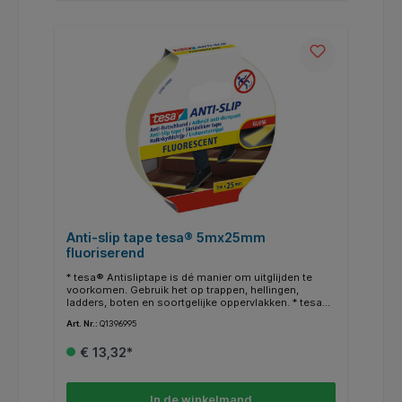
kwetsbare oppervlakken beschadigd raken. * rond,
Ø8mm. * Transparant.
Anti-slip tape tesa® 5mx25mm
fluoriserend
* tesa® Antisliptape is dé manier om uitglijden te
voorkomen. Gebruik het op trappen, hellingen,
ladders, boten en soortgelijke oppervlakken. * tesa®
Antisliptape is een effectieve tape om vallen op
Art. Nr.:
Q1396995
traptreden, hellende oppervlakken, gladde vloeren of
boten te voorkomen. * De tape heeft niet alleen zeer
€ 13,32*
sterke kleefkracht, maar is ook uv-bestendig en
bestand tegen water, extreme temperaturen en
reinigingsmiddelen. * De tape is verkrijgbaar in een
breedte van 25 mm en lengte 5 m en in twee
In de winkelmand