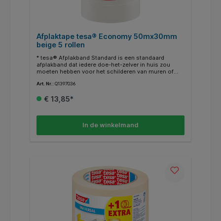
Afplaktape tesa® Economy 50mx30mm
beige 5 rollen
* tesa® Afplakband Standard is een standaard
afplakband dat iedere doe-het-zelver in huis zou
moeten hebben voor het schilderen van muren of
klussen in huis. Gebruik dit multifunctionele papieren
Art. Nr.:
Q1397036
afplakband voor effectief afplakken in vrijwel iedere
situatie. * Het is verkrijgbaar in drie breedtes en
€ 13,85*
voorzien van een oplosmiddelvrije lijmlaag. * Deze
schilderstape hecht goed op de meeste
oppervlakken en kan eenvoudig worden verwijderd
zonder zichtbare sporen achter te laten. * Als je het
In de winkelmand
tape binnen twee dagen verwijderd, blijven er geen
lijmresten achter. * Lengte 5 rollen van 30mmx50m,
promopack .