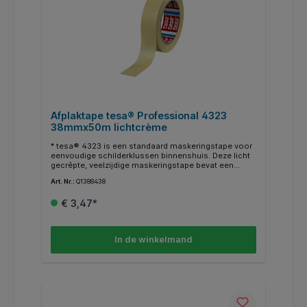
Afplaktape tesa® Professional 4323
38mmx50m lichtcrème
* tesa® 4323 is een standaard maskeringstape voor
eenvoudige schilderklussen binnenshuis. Deze licht
gecrêpte, veelzijdige maskeringstape bevat een
natuurrubberen kleefstof en is perfect voor minder
Art. Nr.:
Q1388438
veeleisende schilderklussen (bijv. voor wat betreft de
temperatuurbestendigheid). Deze soepele papieren
€ 3,47*
maskeringstape zorgt voor precieze randen tijdens
het schilderen, is eenvoudig in gebruik en kan
gemakkelijk binnen drie dagen worden verwijderd. *
Binnentoepassingen. * Schilderwerk. * Bevestiging
In de winkelmand
van maskeringsmaterialen. * Sluiten, verpakken,
markeren.