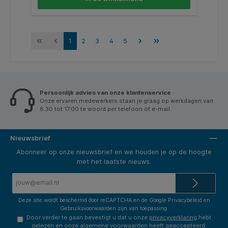
verschillende kleuren. * Knip of scheur de tape, al
naar gelang de situatie. * Het blijft goed vastzitten op
gladde oppervlakken die vrij zijn van vuil, olie en vet. *
De tesa® Antisliptape Glow, glow-in-the dark
antisliptape, reflecterend, stevige grip op gladde
vloeren.
1
2
3
4
5
Persoonlijk advies van onze klantenservice
Onze ervaren medewerkers staan je graag op werkdagen van
8.30 tot 17.00 te woord per telefoon of e-mail.
Nieuwsbrief
Abonneer op onze nieuwsbrief en we houden je op de hoogte
met het laatste nieuws.
E-
mailadres*
Deze site wordt beschermd door reCAPTCHA en de Google
Privacybeleid
en
Gebruiksvoorwaarden
zijn van toepassing.
Door verder te gaan bevestigt u dat u onze
privacyverklaring
hebt
gelezen en onze
algemene voorwaarden
heeft geaccepteerd.