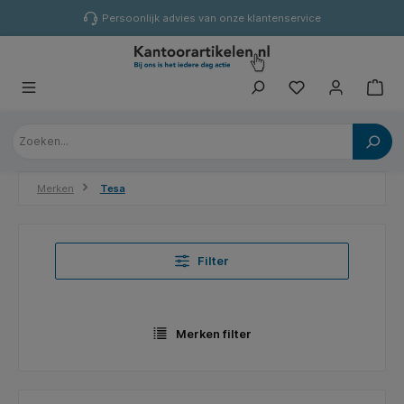
hoofdinhoud
Persoonlijk advies van onze klantenservice
Merken
Tesa
Filter
Merken filter