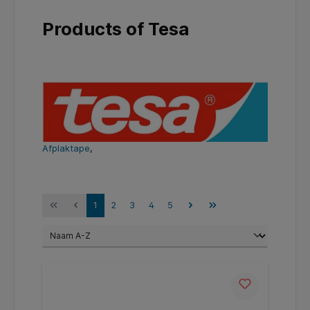
Products of Tesa
Afplaktape
,
1
2
3
4
5