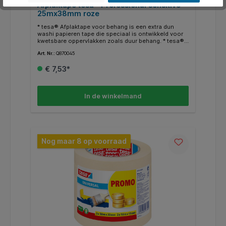
Afplaktape tesa® Professional sensitive
25mx38mm roze
* tesa® Afplaktape voor behang is een extra dun
washi papieren tape die speciaal is ontwikkeld voor
kwetsbare oppervlakken zoals duur behang. * tesa®
Afplaktape voor behang is een extra dunne, papieren
Art. Nr.:
Q870045
tape die speciaal is ontwikkeld voor veilig gebruik op
kwetsbare oppervlakken. * Hij heeft een
€ 7,53*
oplosmiddelvrije lijmcoating die niet alleen perfecte
hechting op elk glad oppervlak biedt, maar tot 7
dagen na aanbrengen kan worden verwijderd zonder
schade of lijmresten achter te laten. * tesa®
In de winkelmand
Schilderstape WASHI SENSITIVE ecoLogo® voor
kwetsbare ondergronden. * Lengte 25mx38mm
Nog maar 8 op voorraad