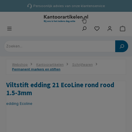
hoofdinhoud
Persoonlijk advies van onze klantenservice
Webshop
Kantoorartikelen
Schrijfwaren
Permanent markers en stiften
Viltstift edding 21 EcoLine rond rood
1.5-3mm
edding Ecoline
Afbeeldingengalerij overslaan