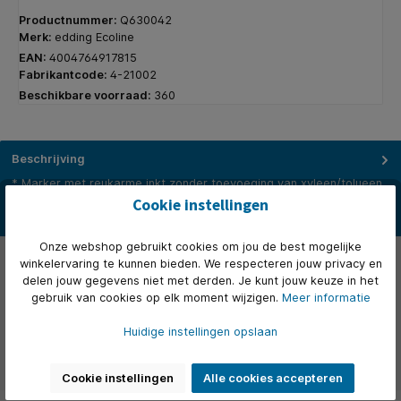
Productnummer:
Q630042
Merk:
edding Ecoline
EAN:
4004764917815
Fabrikantcode:
4-21002
Beschikbare voorraad:
360
Beschrijving
* Marker met reukarme inkt zonder toevoeging van xyleen/tolueen.
* Permanente en watervaste marker voor schrijven en markere…
Cookie instellingen
Meer
Onze webshop gebruikt cookies om jou de best mogelijke
Eigenschappen
winkelervaring te kunnen bieden. We respecteren jouw privacy en
delen jouw gegevens niet met derden. Je kunt jouw keuze in het
Video's
gebruik van cookies op elk moment wijzigen.
Meer informatie
Over het merk
Huidige instellingen opslaan
Beoordelingen
Cookie instellingen
Alle cookies accepteren