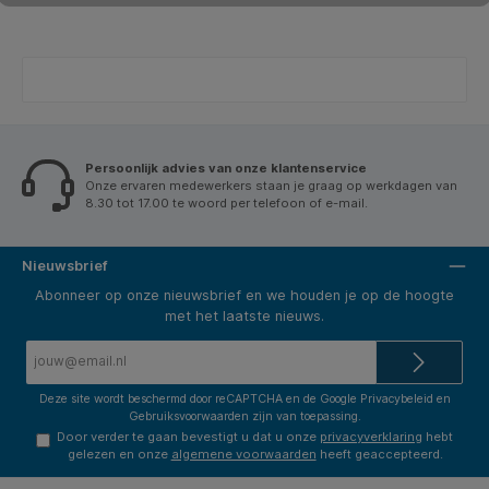
Persoonlijk advies van onze klantenservice
Onze ervaren medewerkers staan je graag op werkdagen van
8.30 tot 17.00 te woord per telefoon of e-mail.
Nieuwsbrief
Abonneer op onze nieuwsbrief en we houden je op de hoogte
met het laatste nieuws.
E-
mailadres*
Deze site wordt beschermd door reCAPTCHA en de Google
Privacybeleid
en
Gebruiksvoorwaarden
zijn van toepassing.
Door verder te gaan bevestigt u dat u onze
privacyverklaring
hebt
gelezen en onze
algemene voorwaarden
heeft geaccepteerd.