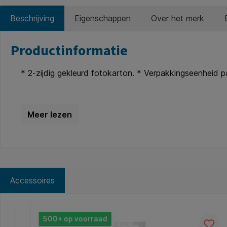
Beschrijving
Eigenschappen
Over het merk
Productinformatie
* 2-zijdig gekleurd fotokarton. * Verpakkingseenheid pak
Accessoires
Productgalerij overslaan
500+ op voorraad