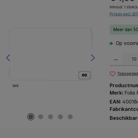
Inhoud:
1 stuk(s
Prijzen excl. B
Meer dan 50
Op voorra
Producthoeveel
Toevoegen 
Productnu
Merk:
Folia
EAN:
40018
Fabrikantc
Beschikbar