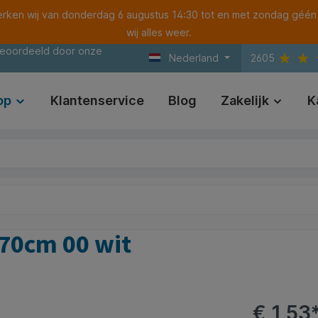
ken wij van donderdag 6 augustus 14:30 tot en met zondag géén
wij alles weer.
beoordeeld door onze
Nederland
2605
op
Klantenservice
Blog
Zakelijk
K
x70cm 00 wit
€ 1,53