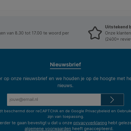
bewuste en veilige keuze voor thuis, school of
creatieve workshops. Kenmerken: * Inhoud: 100 ml. *
Toepassing: geschikt voor papier, karton, stof en
knutselmaterialen. * Eigenschappen: transparant,
sneldrogend, sterke hechting. * Veiligheid: geschikt
Uitstekend 
vanaf 3 jaar, geurloos, niet-ontvlambaar. *
Wasbaarheid: uitwasbaar uit kleding (tot 40 °C) en
n van 8.30 tot 17.00 te woord per
Onze klanten
van huid met koud water. * Samenstelling: 100%
(2400+ revie
vegan, glutenvrij en oplosmiddelvrij. * Geproduceerd
in Nederland. * Aanvullende gevareninformatie:
EUH208: Bevat BIT (1,2-benzisothiazolin-3-one)
(2634-33-5), CIT/MIT (5-chloro-2-methyl-2H-
isothiazol-3-one en 2-methyl-2H-isothiazol-3-one)
Nieuwsbrief
(55965-84-9). Kan een allergische reactie
veroorzaken. Bevat DMDMH. Kan een allergische
 op onze nieuwsbrief en we houden je op de hoogte met he
reactie veroorzaken.
nieuws.
E-
mailadres*
rdt beschermd door reCAPTCHA en de Google
Privacybeleid
en
Gebrui
zijn van toepassing.
erder te gaan bevestigt u dat u onze
privacyverklaring
hebt gelez
algemene voorwaarden
heeft geaccepteerd.