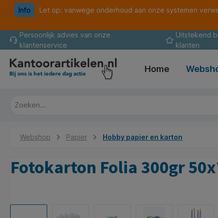
Info
Let op: vanwege onderhoud aan onze systemen verwer
oekopdracht
Ga naar de hoofdnavigatie
Persoonlijk advies van onze
Uitstekend 
klantenservice
klanten
Home
Websh
Webshop
Papier
Hobby papier en karton
Fotokarton Folia 300gr 50
Afbeeldingengalerij overslaan