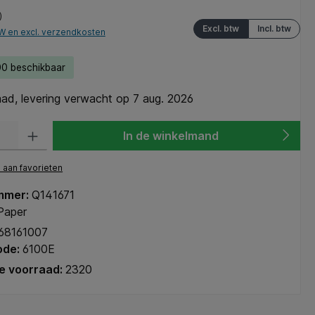
)
Excl. btw
Incl. btw
TW en excl. verzendkosten
0 beschikbaar
ad, levering verwacht op 7 aug. 2026
heid: Voer de gewenste hoeveelheid in of gebruik de knoppen om de hoeve
In de winkelmand
aan favorieten
mmer:
Q141671
 Paper
68161007
ode:
6100E
e voorraad:
2320