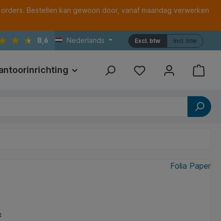
 orders. Bestellen kan gewoon door, vanaf maandag verwerken
8,6
Nederlands
Excl. btw
Incl. btw
antoorinrichting
Print
Referenties
Folia Paper
*