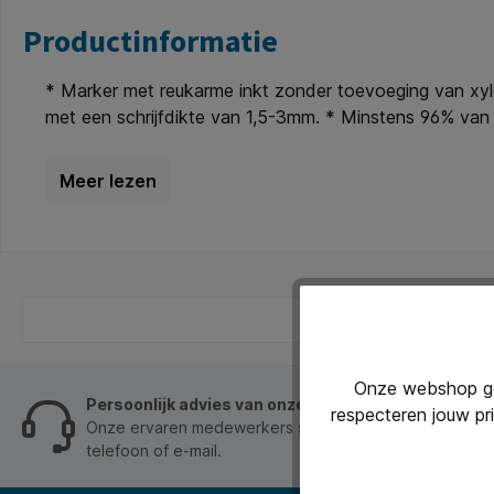
Productinformatie
* Marker met reukarme inkt zonder toevoeging van xyle
met een schrijfdikte van 1,5-3mm. * Minstens 96% van 
Navulbaar met edding navulinkt MTK25. * Certificaat 
Onze webshop geb
Persoonlijk advies van onze klantenservice
respecteren jouw pr
Onze ervaren medewerkers staan je graag op werkdage
telefoon of e-mail.