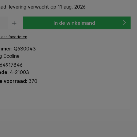
ad, levering verwacht op 11 aug. 2026
heid: Voer de gewenste hoeveelheid in of gebruik de knoppen om de hoeve
In de winkelmand
aan favorieten
mmer:
Q630043
g Ecoline
64917846
ode:
4-21003
e voorraad:
370