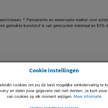
en/tolueen. * Permanente en watervaste marker voor schrijv
de gebruikte kunststof is van gerecycled materiaal en 83% 
Green Brand 2021/2022.
Cookie instellingen
ruikt cookies om jou de best mogelijke winkelervaring te 
Uitstekend 
ivacy en delen jouw gegevens niet met derden. Je kunt jouw 
n van 8.30 tot 17.00 te woord per
Onze klanten
van cookies op elk moment wijzigen.
Meer informatie
(2400+ revie
Huidige instellingen opslaan