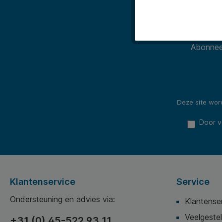
Abonneer
Deze site wo
Door v
Klantenservice
Service
Ondersteuning en advies via:
Klantense
Veelgeste
+31 (0) 45-522 93 11