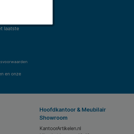
t laatste
ksvoorwaarden
en en onze
Hoofdkantoor & Meubilair
Showroom
KantoorArtikelen.nl