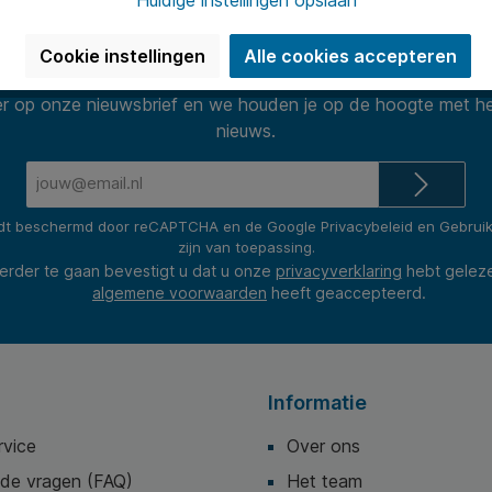
Nieuwsbrief
Cookie instellingen
Alle cookies accepteren
 op onze nieuwsbrief en we houden je op de hoogte met he
nieuws.
E-
mailadres*
rdt beschermd door reCAPTCHA en de Google
Privacybeleid
en
Gebrui
zijn van toepassing.
erder te gaan bevestigt u dat u onze
privacyverklaring
hebt gelez
algemene voorwaarden
heeft geaccepteerd.
Informatie
rvice
Over ons
lde vragen (FAQ)
Het team