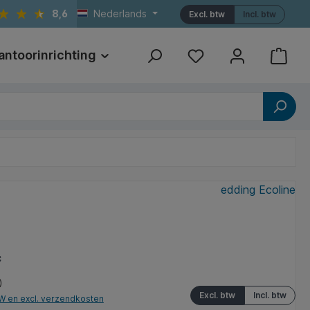
8,6
Nederlands
Excl. btw
Incl. btw
antoorinrichting
Print
Referenties
edding Ecoline
*
)
Excl. btw
Incl. btw
TW en excl. verzendkosten