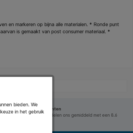
en en markeren op bijna alle materialen. * Ronde punt
daarvan is gemaakt van post consumer materiaal. *
kunnen bieden. We
beoordeeld door onze klanten
keuze in het gebruik
 waarderen ons en beoordelen ons gemiddeld met een 8.6
ws).