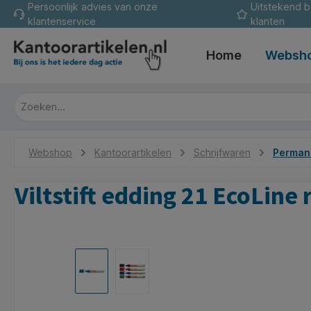
Persoonlijk advies van onze
Uitstekend 
oekopdracht
Ga naar de hoofdnavigatie
klantenservice
klanten
Home
Websh
Webshop
Kantoorartikelen
Schrijfwaren
Permane
Viltstift edding 21 EcoLin
Afbeeldingengalerij overslaan