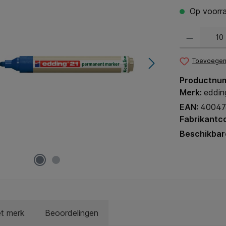
Op voorra
Producthoeveel
Toevoegen 
Productnu
Merk:
eddin
EAN:
40047
Fabrikantc
Beschikbar
et merk
Beoordelingen