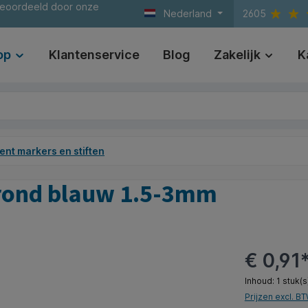
beoordeeld door onze
Nederland
2605
op
Klantenservice
Blog
Zakelijk
K
nt markers en stiften
e rond blauw 1.5-3mm
€ 0,91
Inhoud:
1 stuk(s
Prijzen excl. B