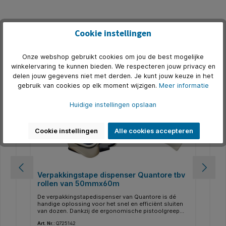
Cookie instellingen
Productgalerij overslaan
Alternatief
Onze webshop gebruikt cookies om jou de best mogelijke
winkelervaring te kunnen bieden. We respecteren jouw privacy en
delen jouw gegevens niet met derden. Je kunt jouw keuze in het
gebruik van cookies op elk moment wijzigen.
Meer informatie
Huidige instellingen opslaan
Cookie instellingen
Alle cookies accepteren
0
Verpakkingstape dispenser Quantore tbv
Ve
rollen van 50mmx60m
Co
De verpakkingstapedispenser van Quantore is dé
* D
handige oplossing voor het snel en efficiënt sluiten
toe
*
van dozen. Dankzij de ergonomische pistoolgreep
voo
el
breng je de tape eenvoudig en in één vloeiende
Het
Art. Nr.:
Q725142
Art.
 de
beweging aan én snijd je deze direct af. De dispenser
(me