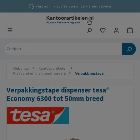
hoofdinhoud
Persoonlijk advies van onze klantenservice
Webshop
Kantoorartikelen
Plakband en plakbandhouders
Verpakkingstape
Verpakkingstape dispenser tesa®
Economy 6300 tot 50mm breed
Afbeeldingengalerij overslaan