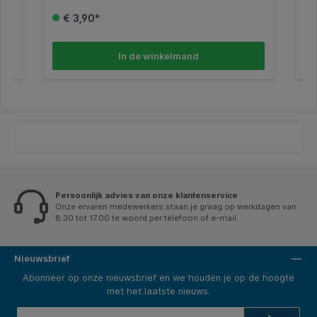
de
is geschikt voor alle standaard verpakkingstapes tot
fla
€ 3,90*
e
een breedte van 50mm en een lengte van 66 meter,
mes
wat hem ideaal maakt voor gebruik in magazijnen,
con
een
winkels of bij verhuizingen. Stevig, gebruiksvriendelijk
cor
en betrouwbaar – een onmisbaar hulpmiddel bij elke
met
In de winkelmand
verpakkingsklus. Kenmerken: * Type:
com
verpakkingstapedispenser. * Geschikt voor: rollen tot
50mm breed en 66m lang. * Handgreep: met
ergonomische pistoolgreep. * Toepassing: ideaal
voor het sluiten van dozen. * Gebruiksgemak: tape
aanbrengen en afscheuren in één beweging.
Persoonlijk advies van onze klantenservice
Onze ervaren medewerkers staan je graag op werkdagen van
8.30 tot 17.00 te woord per telefoon of e-mail.
Nieuwsbrief
Abonneer op onze nieuwsbrief en we houden je op de hoogte
met het laatste nieuws.
E-