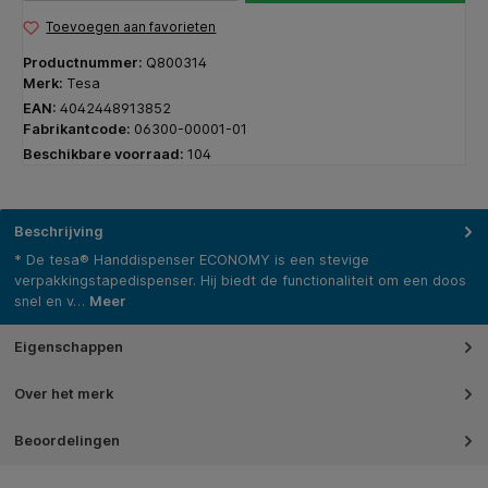
Toevoegen aan favorieten
Productnummer:
Q800314
Merk:
Tesa
EAN:
4042448913852
Fabrikantcode:
06300-00001-01
Beschikbare voorraad:
104
Beschrijving
* De tesa® Handdispenser ECONOMY is een stevige
verpakkingstapedispenser. Hij biedt de functionaliteit om een doos
snel en v…
Meer
Eigenschappen
Over het merk
Beoordelingen