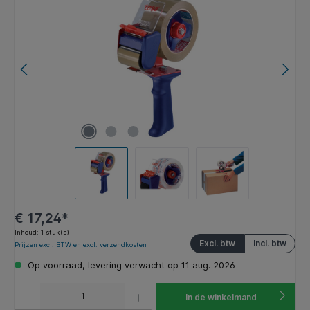
€ 17,24*
Inhoud:
1 stuk(s)
Excl. btw
Incl. btw
Prijzen excl. BTW en excl. verzendkosten
Op voorraad, levering verwacht op 11 aug. 2026
Producthoeveelheid: Voer de gewenste hoeveelheid in of gebruik de knoppen om de hoeveelhe
In de winkelmand