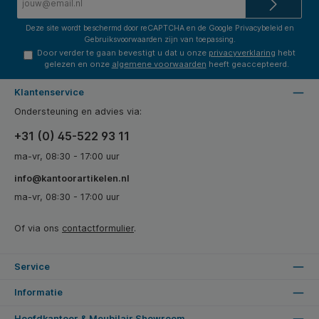
mailadres*
Deze site wordt beschermd door reCAPTCHA en de Google
Privacybeleid
en
Gebruiksvoorwaarden
zijn van toepassing.
Door verder te gaan bevestigt u dat u onze
privacyverklaring
hebt
gelezen en onze
algemene voorwaarden
heeft geaccepteerd.
Klantenservice
Ondersteuning en advies via:
+31 (0) 45-522 93 11
ma-vr, 08:30 - 17:00 uur
info@kantoorartikelen.nl
ma-vr, 08:30 - 17:00 uur
Of via ons
contactformulier
.
Service
Informatie
Hoofdkantoor & Meubilair Showroom