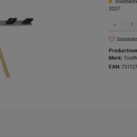
Voorbestel
2027
Producthoeveel
Toevoegen 
Productnu
Merk:
Toolf
EAN:
73172