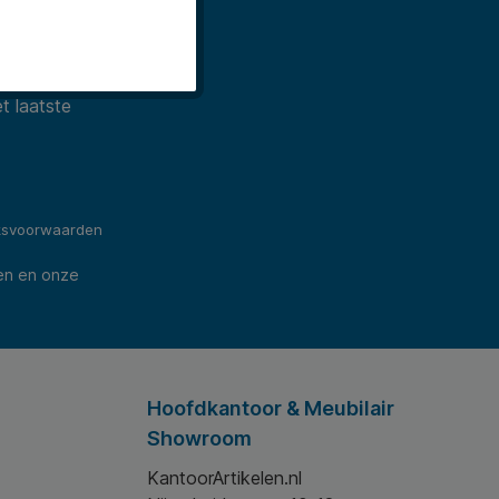
t laatste
ksvoorwaarden
en en onze
Hoofdkantoor & Meubilair
Showroom
KantoorArtikelen.nl