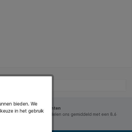
kunnen bieden. We
beoordeeld door onze klanten
keuze in het gebruik
 waarderen ons en beoordelen ons gemiddeld met een 8.6
ws).