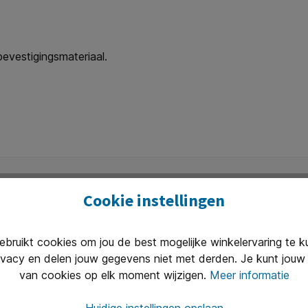
evestigingsmateriaal.
Cookie instellingen
ruikt cookies om jou de best mogelijke winkelervaring te 
Uitstekend 
ivacy en delen jouw gegevens niet met derden. Je kunt jouw 
n van 8.30 tot 17.00 te woord per
Onze klanten
van cookies op elk moment wijzigen.
Meer informatie
(2400+ revie
Huidige instellingen opslaan