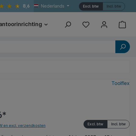
8,6
Nederlands
Excl. btw
Incl. btw
antoorinrichting
Print
Referenties
Toolflex
6*
Excl. btw
Incl. btw
TW en excl. verzendkosten