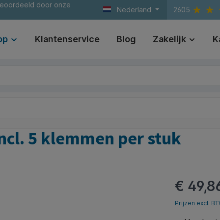
beoordeeld door onze
Nederland
2605
op
Klantenservice
Blog
Zakelijk
K
incl. 5 klemmen per stuk
€ 49,8
Prijzen excl. B