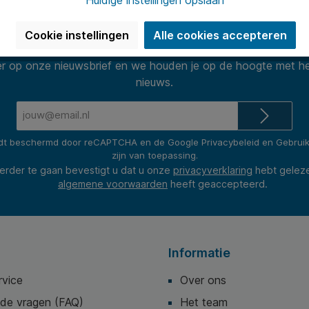
Nieuwsbrief
Cookie instellingen
Alle cookies accepteren
 op onze nieuwsbrief en we houden je op de hoogte met he
nieuws.
E-
mailadres*
rdt beschermd door reCAPTCHA en de Google
Privacybeleid
en
Gebrui
zijn van toepassing.
erder te gaan bevestigt u dat u onze
privacyverklaring
hebt gelez
algemene voorwaarden
heeft geaccepteerd.
Informatie
rvice
Over ons
lde vragen (FAQ)
Het team