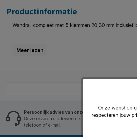
Productinformatie
Wandrail compleet met 5 klemmen 20_30 mm inclusief b
Onze webshop geb
Persoonlijk advies van onze klantenservice
respecteren jouw pr
Onze ervaren medewerkers staan je graag op werkdage
telefoon of e-mail.