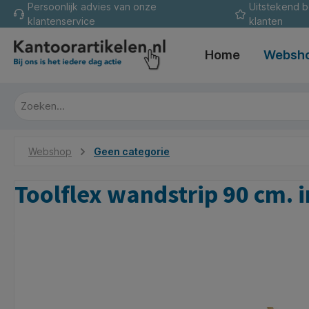
Persoonlijk advies van onze
Uitstekend 
oekopdracht
Ga naar de hoofdnavigatie
klantenservice
klanten
Home
Websh
Webshop
Geen categorie
Toolflex wandstrip 90 cm. 
Afbeeldingengalerij overslaan