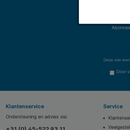
Abonneer
Deze site wo
Door v
Klantenservice
Service
Ondersteuning en advies via:
Klantense
Veelgeste
+31 (0) 45-522 93 11