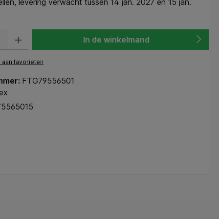
len, levering verwacht tussen 14 jan. 2027 en 15 jan.
heid: Voer de gewenste hoeveelheid in of gebruik de knoppen om de hoeve
In de winkelmand
aan favorieten
mmer:
FTG79556501
lex
75565015