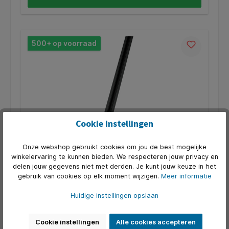
500+ op voorraad
Cookie instellingen
Onze webshop gebruikt cookies om jou de best mogelijke
1-Fase Spanningsrail zwart 1m
winkelervaring te kunnen bieden. We respecteren jouw privacy en
delen jouw gegevens niet met derden. Je kunt jouw keuze in het
Toepassing: Plafond,WandLichtbron inclusief: NeeLengte:
gebruik van cookies op elk moment wijzigen.
Meer informatie
1000Breedte: 35Hoogte: 18Gewicht: 518Binnen gebruik:
JaBuiten gebruik: NeeMobiel verplaatsbaar: NeeIP klasse:
IP20Materiaal: AluminiumKleur: ZwartMontage type:
Huidige instellingen opslaan
Art. Nr.:
SLV-143010
OpbouwBeveiligingsklasse: ISerie: 1~ SYSTEM
€ 53,25*
Cookie instellingen
Alle cookies accepteren