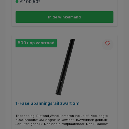
€ 100,50*
In de winkelmand
500+ op voorraad
1-Fase Spanningsrail zwart 3m
Toepassing: Plafond,WandLichtbron inclusief: NeeLengte:
3000Breedte: 35Hoogte: 18Gewicht: 1529Binnen gebruik:
JaBuiten gebruik: NeeMobiel verplaatsbaar: NeeIP klasse:
IP20Materiaal: AluminiumKleur: ZwartMontage type: