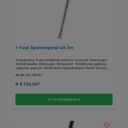
1-Fase Spanningsrail wit 3m
Toepassing: Plafond,WandLichtbron inclusief: NeeLengte:
3000Breedte: 35Hoogte: 18Gewicht: 1560Binnen gebruik:
JaBuiten gebruik: NeeMobiel verplaatsbaar: NeeIP klasse:
IP20Materiaal: AluminiumKleur: WitMontage type:
Art. Nr.:
SLV-1002152
OpbouwBeveiligingsklasse: ISerie: 1~ SYSTEM
€ 150,00*
In de winkelmand