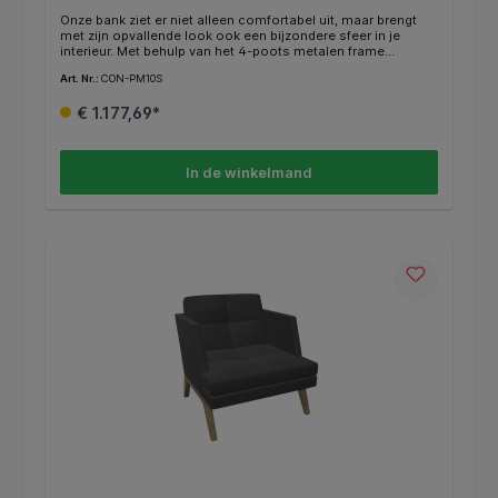
Onze bank ziet er niet alleen comfortabel uit, maar brengt
met zijn opvallende look ook een bijzondere sfeer in je
interieur. Met behulp van het 4-poots metalen frame
garandeert onze bank u bovendien een hoge mate van
Art. Nr.:
CON-PM10S
stabiliteit. Bij het kiezen van de kleur van het frame kunt u
kiezen uit drie kleuren: MetallicPro, chroom en zwart.
€ 1.177,69*
Bovendien bieden wij u een rijke keuze aan kleuren voor de
meubelstoffen.
In de winkelmand