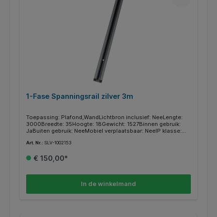
1-Fase Spanningsrail zilver 3m
Toepassing: Plafond,WandLichtbron inclusief: NeeLengte:
3000Breedte: 35Hoogte: 18Gewicht: 1527Binnen gebruik:
JaBuiten gebruik: NeeMobiel verplaatsbaar: NeeIP klasse:
IP20Materiaal: AluminiumKleur: GrijsMontage type:
Art. Nr.:
SLV-1002153
OpbouwBeveiligingsklasse: ISerie: 1~ SYSTEM
€ 150,00*
In de winkelmand