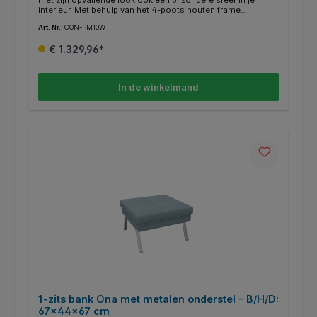
met zijn opvallende look ook een bijzondere sfeer in je
interieur. Met behulp van het 4-poots houten frame
garandeert onze bank u bovendien een hoge mate van
Art. Nr.:
CON-PM10W
stabiliteit. Het frame is verkrijgbaar in onze drie standaard
beitskleuren: H5, H6, H12. Bovendien bieden wij u een rijke
€ 1.329,96*
keuze aan kleuren voor de meubelstoffen.
In de winkelmand
1-zits bank Ona met metalen onderstel - B/H/D:
67x44x67 cm