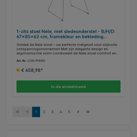
1-zits stoel Nele, met sledeonderstel - B/H/D:
67x85x62 cm, framekleur en bekleding
selecteerbaar
Ontdek de Nele stoel – uw perfecte metgezel voor stijlvolle
ontspanningsmomenten! Met zijn elegante design en
ergonomische vorm combineert de Nele stoel comfort en
esthetiek op het hoogste niveau. Of het nu aan de eettafel,
Art. Nr.:
CON-PFA10V
in de woonkamer of op kantoor is, de Nele stoel past
naadloos in elke omgeving en geeft elke kamer een tijdloze
€ 658,98*
elegantie. Gemaakt van hoogwaardige materialen
garandeert de Nele stoel niet alleen een eersteklas
uitstraling, maar ook een duurzame kwaliteit. Dompel jezelf
onder in een nieuw niveau van zitcomfort met de Nele stoel
In de winkelmand
- een must-have voor veeleisende connaisseurs! Zithoogte:
45 cm Hoogte armleuning: 64 cm
1
2
3
4
5