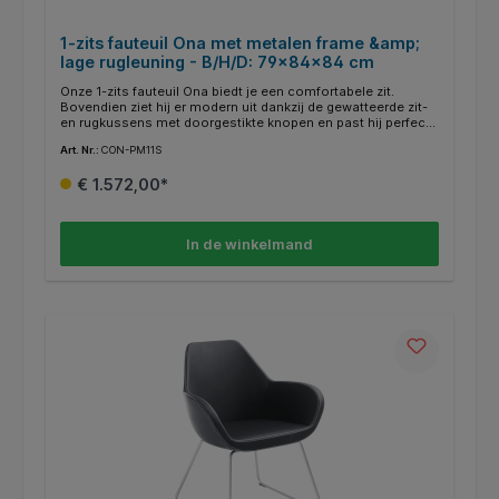
1-zits fauteuil Ona met metalen frame &amp;
lage rugleuning - B/H/D: 79x84x84 cm
Onze 1-zits fauteuil Ona biedt je een comfortabele zit.
Bovendien ziet hij er modern uit dankzij de gewatteerde zit-
en rugkussens met doorgestikte knopen en past hij perfect
in de interieurs van hotels, pensions en advocatenkantoren.
Art. Nr.:
CON-PM11S
De retrostijl geeft je kamers een bijzondere sfeer. Deze
fauteuil is voorzien van een 4-poots metalen onderstel,
€ 1.572,00*
welke verkrijgbaar is in drie kleuren. Kunststof glijders
worden standaard meegeleverd en optioneel kunnen wij u
viltglijders aanbieden, die met name geschikt zijn voor harde
vloeren.
In de winkelmand