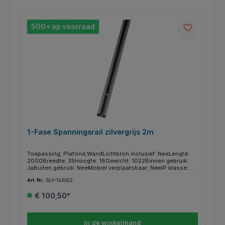
500+ op voorraad
1-Fase Spanningsrail zilvergrijs 2m
Toepassing: Plafond,WandLichtbron inclusief: NeeLengte:
2000Breedte: 35Hoogte: 18Gewicht: 1022Binnen gebruik:
JaBuiten gebruik: NeeMobiel verplaatsbaar: NeeIP klasse:
IP20Materiaal: AluminiumKleur: GrijsMontage type:
Art. Nr.:
SLV-143022
OpbouwBeveiligingsklasse: ISerie: 1~ SYSTEM
€ 100,50*
In de winkelmand