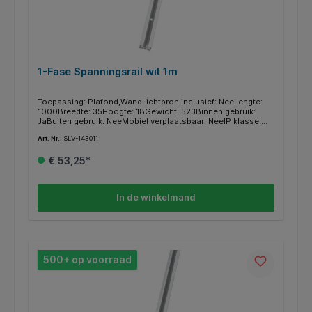
1-Fase Spanningsrail wit 1m
Toepassing: Plafond,WandLichtbron inclusief: NeeLengte:
1000Breedte: 35Hoogte: 18Gewicht: 523Binnen gebruik:
JaBuiten gebruik: NeeMobiel verplaatsbaar: NeeIP klasse:
IP20Materiaal: AluminiumKleur: WitMontage type:
Art. Nr.:
SLV-143011
OpbouwBeveiligingsklasse: ISerie: 1~ SYSTEM
€ 53,25*
In de winkelmand
500+ op voorraad