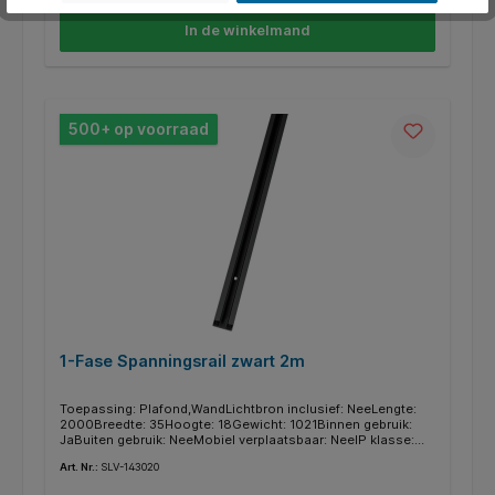
In de winkelmand
500+ op voorraad
1-Fase Spanningsrail zwart 2m
Toepassing: Plafond,WandLichtbron inclusief: NeeLengte:
2000Breedte: 35Hoogte: 18Gewicht: 1021Binnen gebruik:
JaBuiten gebruik: NeeMobiel verplaatsbaar: NeeIP klasse:
IP20Materiaal: AluminiumKleur: ZwartMontage type:
Art. Nr.:
SLV-143020
OpbouwBeveiligingsklasse: ISerie: 1~ SYSTEM