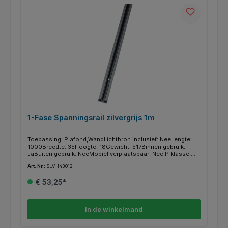
1-Fase Spanningsrail zilvergrijs 1m
Toepassing: Plafond,WandLichtbron inclusief: NeeLengte:
1000Breedte: 35Hoogte: 18Gewicht: 517Binnen gebruik:
JaBuiten gebruik: NeeMobiel verplaatsbaar: NeeIP klasse:
IP20Materiaal: AluminiumKleur: GrijsMontage type:
Art. Nr.:
SLV-143012
OpbouwBeveiligingsklasse: ISerie: 1~ SYSTEM
€ 53,25*
In de winkelmand