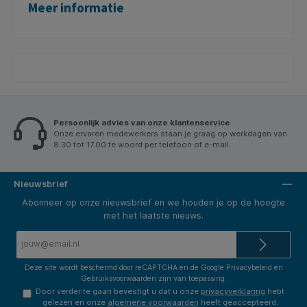
Meer informatie
Persoonlijk advies van onze klantenservice
Onze ervaren medewerkers staan je graag op werkdagen van
8.30 tot 17.00 te woord per telefoon of e-mail.
Nieuwsbrief
Abonneer op onze nieuwsbrief en we houden je op de hoogte
met het laatste nieuws.
E-
mailadres*
Deze site wordt beschermd door reCAPTCHA en de Google
Privacybeleid
en
Gebruiksvoorwaarden
zijn van toepassing.
Door verder te gaan bevestigt u dat u onze
privacyverklaring
hebt
gelezen en onze
algemene voorwaarden
heeft geaccepteerd.