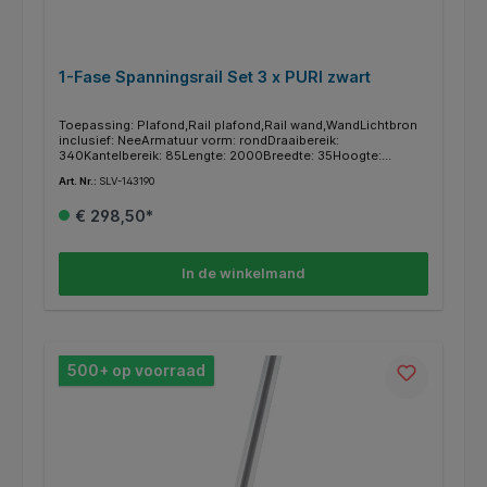
1-Fase Spanningsrail Set 3 x PURI zwart
Toepassing: Plafond,Rail plafond,Rail wand,WandLichtbron
inclusief: NeeArmatuur vorm: rondDraaibereik:
340Kantelbereik: 85Lengte: 2000Breedte: 35Hoogte:
147Gewicht: 1744Wattage: 4,3Binnen gebruik: JaBuiten
Art. Nr.:
SLV-143190
gebruik: NeeMobiel verplaatsbaar: NeeIP klasse:
IP20Materiaal: AluminiumKleur: ZwartMontage type:
€ 298,50*
OpbouwLichtstroom: 2956Aantal lichtbronnen:
3Beveiligingsklasse: ISerie: PURI
In de winkelmand
500+ op voorraad