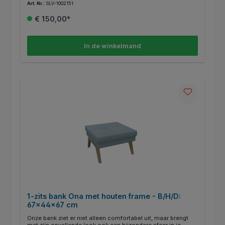
Art. Nr.:
SLV-1002151
OpbouwBeveiligingsklasse: ISerie: 1~ SYSTEM
€ 150,00*
In de winkelmand
1-zits bank Ona met houten frame - B/H/D:
67x44x67 cm
Onze bank ziet er niet alleen comfortabel uit, maar brengt