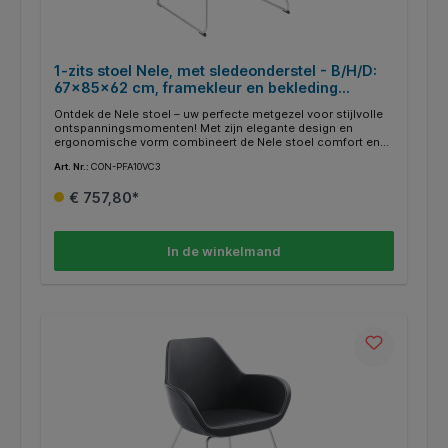
1-zits stoel Nele, met sledeonderstel - B/H/D:
67x85x62 cm, framekleur en bekleding
selecteerbaar
Ontdek de Nele stoel – uw perfecte metgezel voor stijlvolle
ontspanningsmomenten! Met zijn elegante design en
ergonomische vorm combineert de Nele stoel comfort en
esthetiek op het hoogste niveau. Of het nu aan de eettafel,
Art. Nr.:
CON-PFA10VC3
in de woonkamer of op kantoor is, de Nele stoel past
naadloos in elke omgeving en geeft elke kamer een tijdloze
€ 757,80*
elegantie. Gemaakt van hoogwaardige materialen
garandeert de Nele stoel niet alleen een eersteklas
uitstraling, maar ook een duurzame kwaliteit. Dompel jezelf
onder in een nieuw niveau van zitcomfort met de Nele stoel
In de winkelmand
- een must-have voor veeleisende connaisseurs! Zithoogte:
45 cm Hoogte armleuning: 64 cm