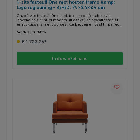
1-zits fauteuil Ona met houten frame &amp;
lage rugleuning - B/H/D: 79x84x84 cm
Onze 1-zits fauteuil Ona biedt je een comfortabele zit.
Bovendien ziet hij er modern uit dankzij de gewatteerde zit-
en rugkussens met doorgestikte knopen en past hij perfect
in de interieurs van hotels, pensions en advocatenkantoren.
Art. Nr.:
CON-PM11W
De retrostijl geeft je kamers een bijzondere sfeer. Deze
fauteuil is voorzien van een 4-poots houten frame, dat
€ 1.723,26*
verkrijgbaar is in onze drie verschillende beitskleuren: H5,
H6, H12. Kunststof glijders worden standaard meegeleverd
en optioneel kunnen wij u viltglijders aanbieden, die met
name geschikt zijn voor harde vloeren.
In de winkelmand