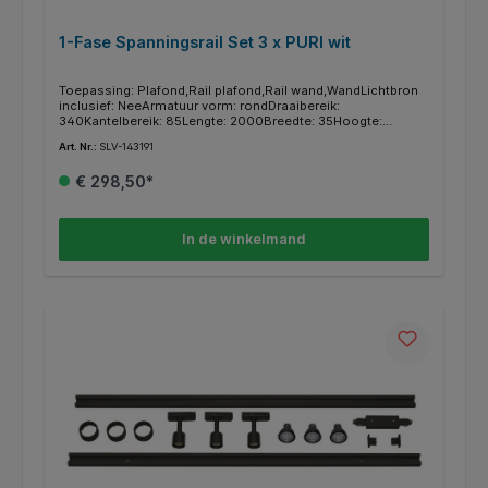
1-Fase Spanningsrail Set 3 x PURI wit
Toepassing: Plafond,Rail plafond,Rail wand,WandLichtbron
inclusief: NeeArmatuur vorm: rondDraaibereik:
340Kantelbereik: 85Lengte: 2000Breedte: 35Hoogte:
147Gewicht: 1729Wattage: 4,3Binnen gebruik: JaBuiten
Art. Nr.:
SLV-143191
gebruik: NeeMobiel verplaatsbaar: NeeIP klasse:
IP20Materiaal: AluminiumKleur: WitMontage type:
€ 298,50*
OpbouwAantal lichtbronnen: 3Beveiligingsklasse:
ILichtverdelingscurve: rotatiesymmetrischSerie: PURI
In de winkelmand