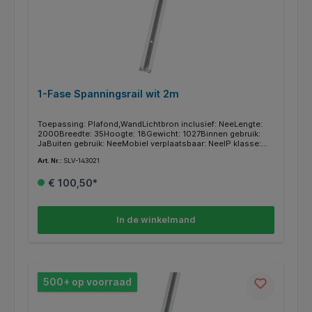
1-Fase Spanningsrail wit 2m
Toepassing: Plafond,WandLichtbron inclusief: NeeLengte:
2000Breedte: 35Hoogte: 18Gewicht: 1027Binnen gebruik:
JaBuiten gebruik: NeeMobiel verplaatsbaar: NeeIP klasse:
IP20Materiaal: AluminiumKleur: WitMontage type:
Art. Nr.:
SLV-143021
OpbouwBeveiligingsklasse: ISerie: 1~ SYSTEM
€ 100,50*
In de winkelmand
500+ op voorraad