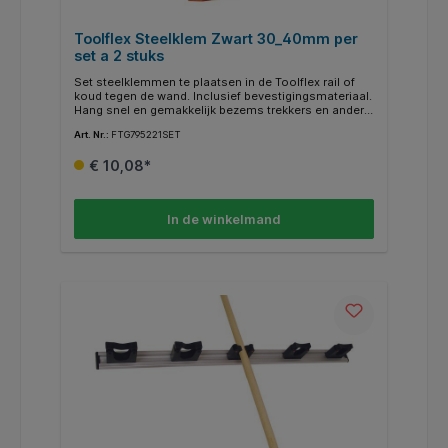
Toolflex Steelklem Zwart 30_40mm per
set a 2 stuks
Set steelklemmen te plaatsen in de Toolflex rail of
koud tegen de wand. Inclusief bevestigingsmateriaal.
Hang snel en gemakkelijk bezems trekkers en andere
tuingereedschappen op met dit systeem. De
Art. Nr.:
FTG795221SET
klemmen zijn van kunststof en kunnen daardoor
beter tegen vochtige ruimtes. De steelklemmen zijn
€ 10,08*
ook in verschillende andere afmetingen leverbaar.
Geschikt voor toolflex wandstrip 50cm of 90cm.
Geschikt voor stelen van 30_40mm.
In de winkelmand