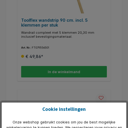
Toolflex wandstrip 90 cm. incl. 5
klemmen per stuk
Wandrail compleet met 5 klemmen 20_30 mm
inclusief bevestigingsmateriaal.
Art. Nr.:
FTG79556501
€ 49,86*
In de winkelmand
Cookie instellingen
Onze webshop gebruikt cookies om jou de best mogelijke
winkelervaring te kunnen bieden. We respecteren jouw privacy en