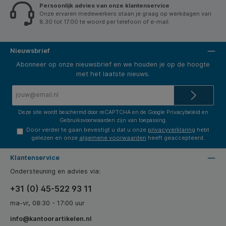
Persoonlijk advies van onze klantenservice
Onze ervaren medewerkers staan je graag op werkdagen van
8.30 tot 17.00 te woord per telefoon of e-mail.
Nieuwsbrief
Abonneer op onze nieuwsbrief en we houden je op de hoogte
met het laatste nieuws.
E-
mailadres*
Deze site wordt beschermd door reCAPTCHA en de Google
Privacybeleid
en
Gebruiksvoorwaarden
zijn van toepassing.
Door verder te gaan bevestigt u dat u onze
privacyverklaring
hebt
gelezen en onze
algemene voorwaarden
heeft geaccepteerd.
Klantenservice
Ondersteuning en advies via:
+31 (0) 45-522 93 11
ma-vr, 08:30 - 17:00 uur
info@kantoorartikelen.nl