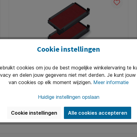
Cookie instellingen
Stempelkussen Trodat Printy 6/4912 2
ruikt cookies om jou de best mogelijke winkelervaring te 
stuks rood
ivacy en delen jouw gegevens niet met derden. Je kunt jouw 
* Reserve inktkussens 6/4912 voor de Printy™ 4912
van cookies op elk moment wijzigen.
Meer informatie
en 4912 Typomatic. * Standaard in rood, eveneens
verkrijgbaar in het zwart, blauw en blauw-rood. * Per
Huidige instellingen opslaan
2 stuks verpakt. * Inkt is documentecht volgens
Art. Nr.:
Q1399336
DIN14145-2.
€ 4,37*
Cookie instellingen
Alle cookies accepteren
In de winkelmand