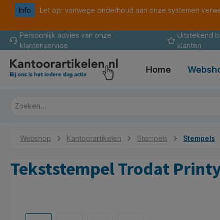
Info
Let op: vanwege onderhoud aan onze systemen verwer
oekopdracht
Ga naar de hoofdnavigatie
Persoonlijk advies van onze
Uitstekend 
klantenservice
klanten
Home
Websh
Webshop
Kantoorartikelen
Stempels
Stempels
Tekststempel Trodat Print
Afbeeldingengalerij overslaan