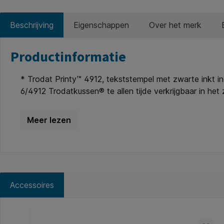
Beschrijving
Eigenschappen
Over het merk
Productinformatie
* Trodat Printy™ 4912, tekststempel met zwarte inkt i
6/4912 Trodatkussen® te allen tijde verkrijgbaar in he
Accessoires
Productgalerij overslaan