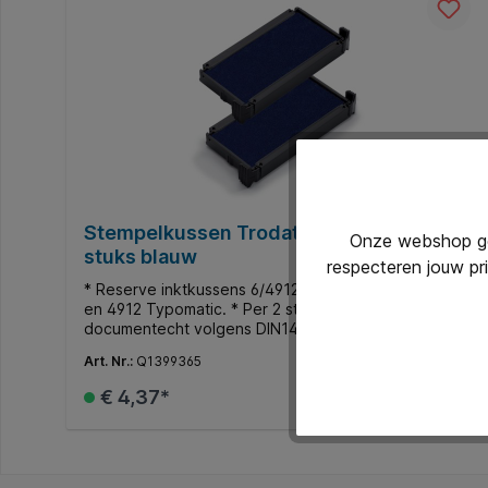
Stempelkussen Trodat Printy 6/4912 2
Onze webshop geb
stuks blauw
respecteren jouw pr
* Reserve inktkussens 6/4912 voor de Printy™ 4912
en 4912 Typomatic. * Per 2 stuks verpakt. * Inkt is
documentecht volgens DIN14145-2.
Art. Nr.:
Q1399365
€ 4,37*
In de winkelmand