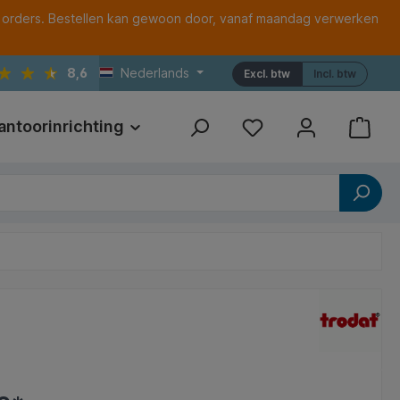
 orders. Bestellen kan gewoon door, vanaf maandag verwerken
8,6
Nederlands
Excl. btw
Incl. btw
antoorinrichting
Print
Referenties