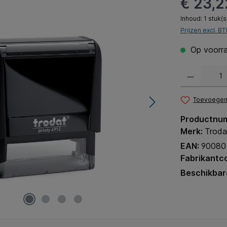
€ 23,2
Inhoud:
1 stuk(s
Prijzen excl. B
Op voorra
Producthoeveel
Toevoegen 
Productnu
Merk:
Troda
EAN:
90080
Fabrikantc
Beschikbar