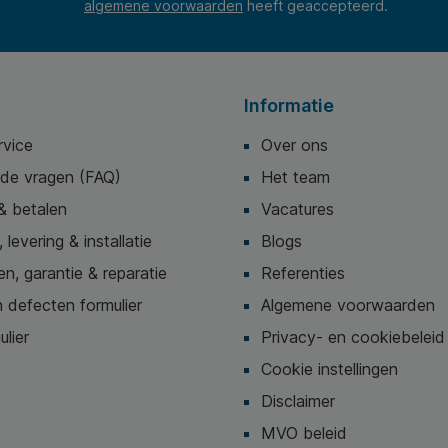
algemene voorwaarden
heeft geaccepteerd.
Informatie
rvice
Over ons
lde vragen (FAQ)
Het team
& betalen
Vacatures
 levering & installatie
Blogs
n, garantie & reparatie
Referenties
 defecten formulier
Algemene voorwaarden
ulier
Privacy- en cookiebeleid
Cookie instellingen
Disclaimer
MVO beleid