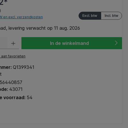
2*
)
Excl. btw
Incl. btw
TW en excl. verzendkosten
ad, levering verwacht op 11 aug. 2026
heid: Voer de gewenste hoeveelheid in of gebruik de knoppen om de hoeve
In de winkelmand
aan favorieten
mmer:
Q1399341
t
56440857
ode:
43071
e voorraad:
54