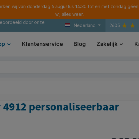
ken wij van donderdag 6 augustus 14:30 tot en met zondag géén
wij alles weer.
beoordeeld door onze
Nederland
2605
op
Klantenservice
Blog
Zakelijk
K
y 4912 personaliseerbaar