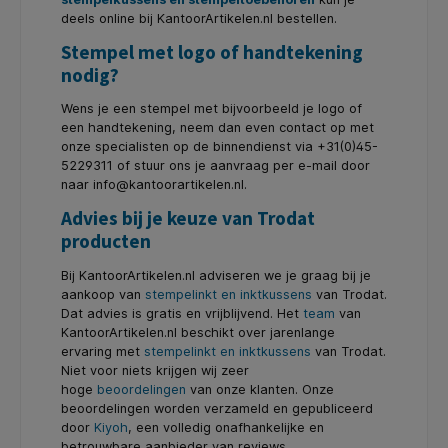
deels online bij KantoorArtikelen.nl bestellen.
Stempel met logo of handtekening
nodig?
Wens je een stempel met bijvoorbeeld je logo of
een handtekening, neem dan even contact op met
onze specialisten op de binnendienst via +31(0)45-
5229311 of stuur ons je aanvraag per e-mail door
naar info@kantoorartikelen.nl.
Advies bij je keuze van Trodat
producten
Bij KantoorArtikelen.nl adviseren we je graag bij je
aankoop van
stempelinkt en inktkussens
van Trodat.
Dat advies is gratis en vrijblijvend. Het
team
van
KantoorArtikelen.nl beschikt over jarenlange
ervaring met
stempelinkt en inktkussens
van Trodat.
Niet voor niets krijgen wij zeer
hoge
beoordelingen
van onze klanten. Onze
beoordelingen worden verzameld en gepubliceerd
door
Kiyoh
, een volledig onafhankelijke en
betrouwbare aanbieder van reviews.