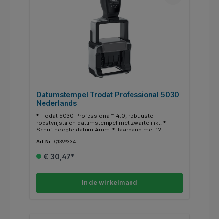
Datumstempel Trodat Professional 5030
Nederlands
* Trodat 5030 Professional™ 4.0, robuuste
roestvrijstalen datumstempel met zwarte inkt. *
Schrifthoogte datum 4mm. * Jaarband met 12
opeenvolgende jaren vanaf het huidige jaar. * 6/50
Art. Nr.:
Q1399334
Trodatkussen® te allen tijde verkrijgbaar in het zwart,
rood, blauw en blauw-rood. * Inkt is documentecht
€ 30,47*
volgens DIN14145-2. * 10 Jaar fabrieksgarantie op de
stempel bij correct gebruik (excl. verbruiksmaterialen
zoals reserve inktkussens en individueel
geproduceerde tekstplaten). * Klimaatneutraal. * Als
In de winkelmand
standaard. * Gecertificeerd met het Oostenrijkse
ecolabel.