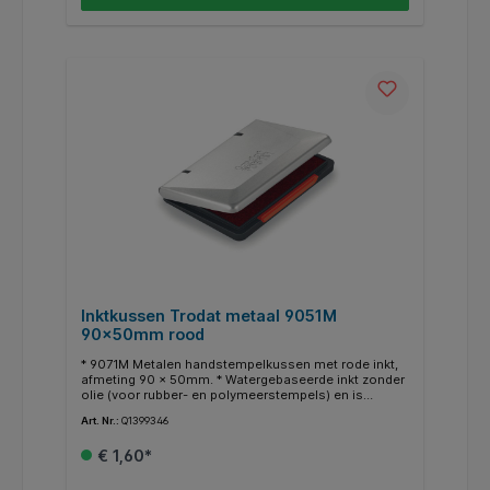
Inktkussen Trodat metaal 9051M
90x50mm rood
* 9071M Metalen handstempelkussen met rode inkt,
afmeting 90 x 50mm. * Watergebaseerde inkt zonder
olie (voor rubber- en polymeerstempels) en is
voldoende voor duizenden schone en
Art. Nr.:
Q1399346
kleurintensieve afdrukken. * Eveneens te allen tijde
verkrijgbaar in het zwart, blauw en groen.
€ 1,60*