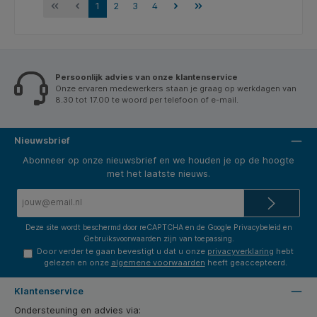
1
2
3
4
Persoonlijk advies van onze klantenservice
Onze ervaren medewerkers staan je graag op werkdagen van
8.30 tot 17.00 te woord per telefoon of e-mail.
Nieuwsbrief
Abonneer op onze nieuwsbrief en we houden je op de hoogte
met het laatste nieuws.
E-
mailadres*
Deze site wordt beschermd door reCAPTCHA en de Google
Privacybeleid
en
Gebruiksvoorwaarden
zijn van toepassing.
Door verder te gaan bevestigt u dat u onze
privacyverklaring
hebt
gelezen en onze
algemene voorwaarden
heeft geaccepteerd.
Klantenservice
Ondersteuning en advies via: