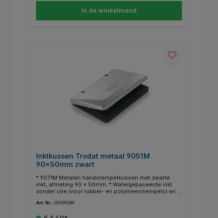
In de winkelmand
Inktkussen Trodat metaal 9051M
90x50mm zwart
* 9071M Metalen handstempelkussen met zwarte
inkt, afmeting 90 x 50mm. * Watergebaseerde inkt
zonder olie (voor rubber- en polymeerstempels) en is
voldoende voor duizenden schone en
Art. Nr.:
Q1399389
kleurintensieve afdrukken.