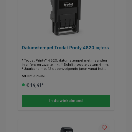
Datumstempel Trodat Printy 4820 cijfers
* Trodat Printy™ 4820, datumstempel met maanden
in cijfers en zwarte inkt. * Schrifthoogte datum 4mm.
* Jaarband met 12 opeenvolgende jaren vanaf het
huidige jaar. * Inkt is documentecht volgens
Art. Nr.:
Q1399363
DIN14145-2. * Klimaatneutraal. * Gecertificeerd met
het Oostenrijkse ecolabel. * Drukt af, bijv. 18-10-2021.
€ 14,41*
In de winkelmand