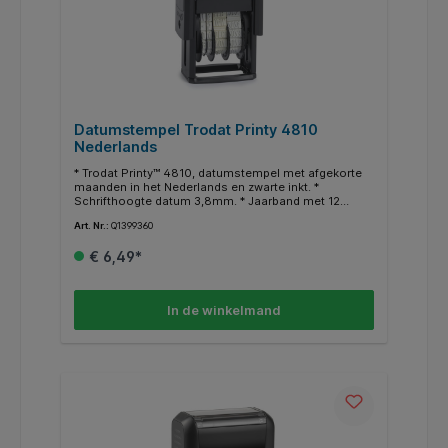
Datumstempel Trodat Printy 4810
Nederlands
* Trodat Printy™ 4810, datumstempel met afgekorte
maanden in het Nederlands en zwarte inkt. *
Schrifthoogte datum 3,8mm. * Jaarband met 12
opeenvolgende jaren vanaf het huidige jaar. * Inkt is
Art. Nr.:
Q1399360
documentecht volgens DIN14145-2. *
Klimaatneutraal. * Gecertificeerd met het
€ 6,49*
Oostenrijkse ecolabel. * Drukt af, bijv.:18 OKT 2021.
In de winkelmand