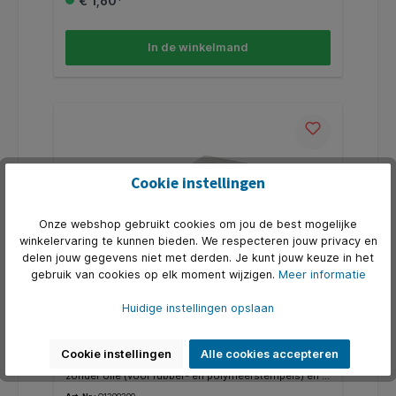
€ 1,60*
In de winkelmand
Cookie instellingen
Onze webshop gebruikt cookies om jou de best mogelijke
winkelervaring te kunnen bieden. We respecteren jouw privacy en
delen jouw gegevens niet met derden. Je kunt jouw keuze in het
gebruik van cookies op elk moment wijzigen.
Meer informatie
Huidige instellingen opslaan
Inktkussen Trodat metaal 9052M
110x70mm blauw
* 9072M Metalen handstempelkussen met blauwe
Cookie instellingen
Alle cookies accepteren
inkt, afmeting 110 x 70mm. * Watergebaseerde inkt
zonder olie (voor rubber- en polymeerstempels) en is
voldoende voor duizenden schone en