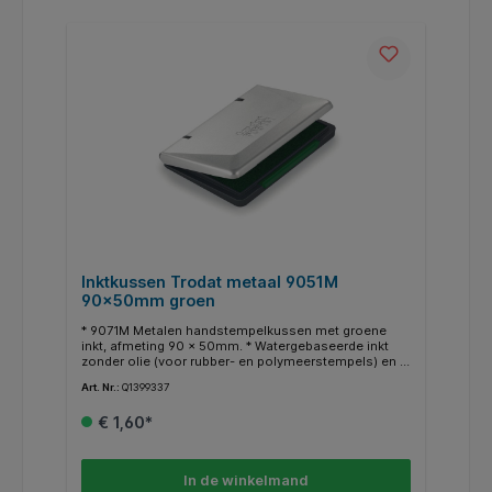
Inktkussen Trodat metaal 9051M
90x50mm groen
* 9071M Metalen handstempelkussen met groene
inkt, afmeting 90 x 50mm. * Watergebaseerde inkt
zonder olie (voor rubber- en polymeerstempels) en is
voldoende voor duizenden schone en
Art. Nr.:
Q1399337
kleurintensieve afdrukken. * Eveneens te allen tijde
verkrijgbaar in het zwart, blauw en rood.
€ 1,60*
In de winkelmand