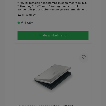
* 9072M metalen handstempelkussen met rode inkt.
* Afmeting 110x70 mm. * Watergebaseerde inkt
zonder olie (voor rubber- en polymeerstempels) en is
voldoende voor duizenden schone en
Art. Nr.:
Q1399352
kleurintensieve afdrukken.
€ 1,60*
In de winkelmand