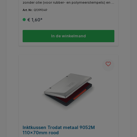
zonder olie (voor rubber- en polymeerstempels) en is
voldoende voor duizenden schone en
Art. Nr.:
Q1399349
kleurintensieve afdrukken.
€ 1,60*
In de winkelmand
Inktkussen Trodat metaal 9052M
110x70mm rood