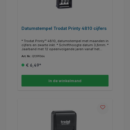
Datumstempel Trodat Printy 4810 cijfers
* Trodat Printy™ 4810, datumstempel met maanden in
cijfers en zwarte inkt. * Schrifthoogte datum 3,8mm. *
Jaarband met 12 opeenvolgende jaren vanaf het
huidige jaar. * Inkt is documentecht volgens
Art. Nr.:
Q1399364
DIN14145-2. * Klimaatneutraal. * Gecertificeerd met
het Oostenrijkse ecolabel. * Drukt af, bijv.: 18-10-
€ 6,49*
2021.
In de winkelmand