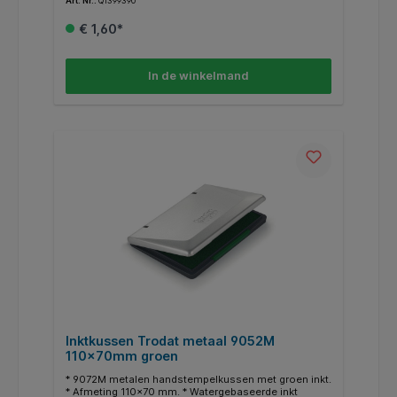
Art. Nr.:
Q1399390
kleurintensieve afdrukken.
€ 1,60*
In de winkelmand
Inktkussen Trodat metaal 9052M
110x70mm groen
* 9072M metalen handstempelkussen met groen inkt.
* Afmeting 110x70 mm. * Watergebaseerde inkt