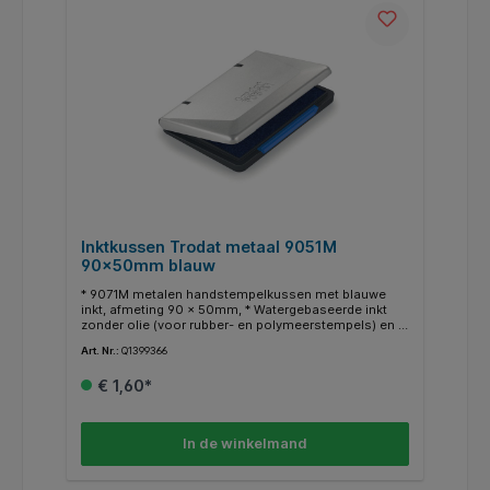
Inktkussen Trodat metaal 9051M
90x50mm blauw
* 9071M metalen handstempelkussen met blauwe
inkt, afmeting 90 x 50mm, * Watergebaseerde inkt
zonder olie (voor rubber- en polymeerstempels) en is
voldoende voor duizenden schone en
Art. Nr.:
Q1399366
kleurintensieve afdrukken.
€ 1,60*
In de winkelmand