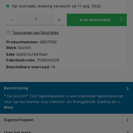
Op voorraad, levering verwacht op 11 aug. 2026
Producthoeveelheid: Voer de gewenste hoeveelheid in of gebruik de knoppen om de hoeveelhe
In de winkelmand
Toevoegen aan favorieten
Productnummer:
Q807250
Merk:
Scotch
EAN:
00051141987040
Fabrikantcode:
7100040325
Beschikbare voorraad:
10
Beschrijving
* De Scotch™ C60 tapedispenser is een klassieke tapedispenser
voor op het bureau voor kantoor- en thuisgebruik. Dankzij de v…
Meer
Eigenschappen
Over het merk