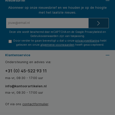
Nieuwsbrief
Abonneer op onze nieuwsbrief en we houden je op de hoogte
met het laatste nieuws.
E-
mailadres*
Deze site wordt beschermd door reCAPTCHA en de Google
Privacybeleid
en
Gebruiksvoorwaarden
zijn van toepassing.
Door verder te gaan bevestigt u dat u onze
privacyverklaring
hebt
gelezen en onze
algemene voorwaarden
heeft geaccepteerd.
Klantenservice
Ondersteuning en advies via:
+31 (0) 45-522 93 11
ma-vr, 08:30 - 17:00 uur
info@kantoorartikelen.nl
ma-vr, 08:30 - 17:00 uur
Of via ons
contactformulier
.