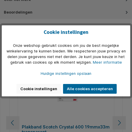
Beoordelingen
Cookie instellingen
Onze webshop gebruikt cookies om jou de best mogelijke
winkelervaring te kunnen bieden. We respecteren jouw privacy en
Productgalerij overslaan
Alternatief
delen jouw gegevens niet met derden. Je kunt jouw keuze in het
gebruik van cookies op elk moment wijzigen.
Meer informatie
Huidige instellingen opslaan
Cookie instellingen
Alle cookies accepteren
3m
Plakband Scotch Crystal 600 19mmx33m
Pl
transparant
tr