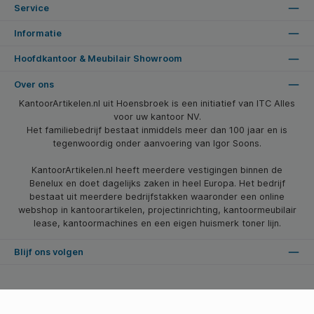
Service
Informatie
Hoofdkantoor & Meubilair Showroom
Over ons
KantoorArtikelen.nl uit Hoensbroek is een initiatief van ITC Alles
voor uw kantoor NV.
Het familiebedrijf bestaat inmiddels meer dan 100 jaar en is
tegenwoordig onder aanvoering van Igor Soons.
KantoorArtikelen.nl heeft meerdere vestigingen binnen de
Benelux en doet dagelijks zaken in heel Europa. Het bedrijf
bestaat uit meerdere bedrijfstakken waaronder een online
webshop in kantoorartikelen, projectinrichting, kantoormeubilair
lease, kantoormachines en een eigen huismerk toner lijn.
Blijf ons volgen
* Alle prijzen zijn excl. btw en excl. verzendkosten, tenzij anders vermeld.
© 2026 Kantoorartikelen.nl - Alle Rechten Voorbehouden. Theme by