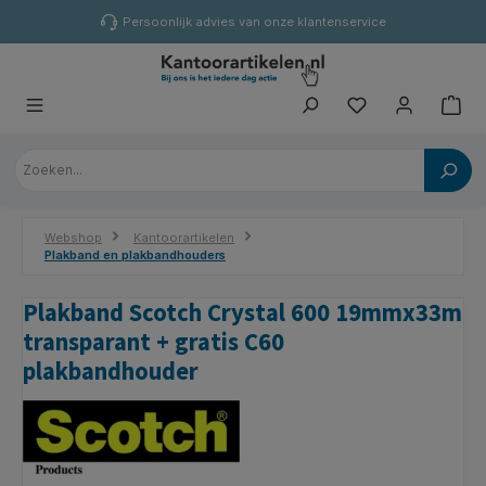
hoofdinhoud
Persoonlijk advies van onze klantenservice
Webshop
Kantoorartikelen
Plakband en plakbandhouders
Plakband Scotch Crystal 600 19mmx33m
transparant + gratis C60
plakbandhouder