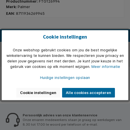
Productnummer:
FTG126994
Merk:
Palmer
EAN:
8711934269945
Beschrijving
Cookie instellingen
Over het merk
Onze webshop gebruikt cookies om jou de best mogelijke
winkelervaring te kunnen bieden. We respecteren jouw privacy en
Beoordelingen
delen jouw gegevens niet met derden. Je kunt jouw keuze in het
gebruik van cookies op elk moment wijzigen.
Meer informatie
Huidige instellingen opslaan
Cookie instellingen
Alle cookies accepteren
Persoonlijk advies van onze klantenservice
Onze ervaren medewerkers staan je graag op werkdagen van
8.30 tot 17.00 te woord per telefoon of e-mail.