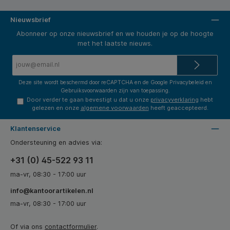
Nieuwsbrief
Abonneer op onze nieuwsbrief en we houden je op de hoogte
met het laatste nieuws.
E-
mailadres*
Deze site wordt beschermd door reCAPTCHA en de Google
Privacybeleid
en
Gebruiksvoorwaarden
zijn van toepassing.
Door verder te gaan bevestigt u dat u onze
privacyverklaring
hebt
gelezen en onze
algemene voorwaarden
heeft geaccepteerd.
Klantenservice
Ondersteuning en advies via:
+31 (0) 45-522 93 11
ma-vr, 08:30 - 17:00 uur
info@kantoorartikelen.nl
ma-vr, 08:30 - 17:00 uur
Of via ons
contactformulier
.