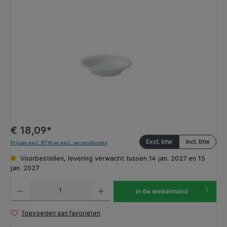
Afbeeldingengalerij overslaan
€ 18,09*
Excl. btw
Incl. btw
Prijzen excl. BTW en excl. verzendkosten
Voorbestellen, levering verwacht tussen 14 jan. 2027 en 15
jan. 2027
Producthoeveelheid: Voer de gewenste hoeveelheid in of gebruik de knoppen om de hoeveelhe
In de winkelmand
Toevoegen aan favorieten