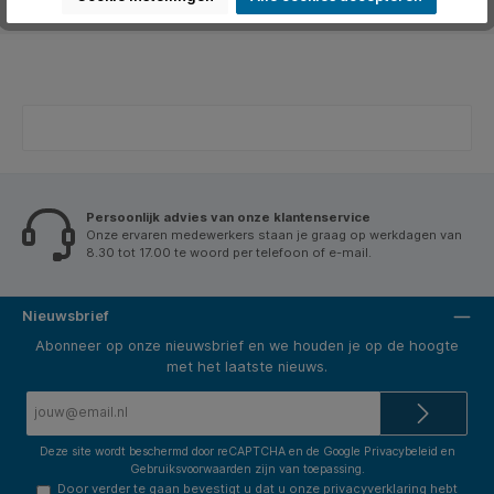
Beoordelingen
Persoonlijk advies van onze klantenservice
Onze ervaren medewerkers staan je graag op werkdagen van
8.30 tot 17.00 te woord per telefoon of e-mail.
Nieuwsbrief
Abonneer op onze nieuwsbrief en we houden je op de hoogte
met het laatste nieuws.
E-
mailadres*
Deze site wordt beschermd door reCAPTCHA en de Google
Privacybeleid
en
Gebruiksvoorwaarden
zijn van toepassing.
Door verder te gaan bevestigt u dat u onze
privacyverklaring
hebt