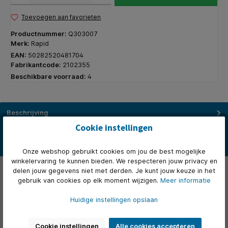
Toevoegen aan favorieten
Productnummer:
Q303007
Merk:
Rapid
EAN:
50282520481704
Fabrikantcode:
2102355
Beschikbare voorraad:
4
Beschrijving
* De Optima 60E biedt krachtig en probleemloos nieten. *
Cookie instellingen
Moeiteloos een stapel van maximaal 60 vellen papier in één keer
nie…
Meer
Onze webshop gebruikt cookies om jou de best mogelijke
winkelervaring te kunnen bieden. We respecteren jouw privacy en
Eigenschappen
delen jouw gegevens niet met derden. Je kunt jouw keuze in het
gebruik van cookies op elk moment wijzigen.
Meer informatie
Video's
Huidige instellingen opslaan
Over het merk
Cookie instellingen
Alle cookies accepteren