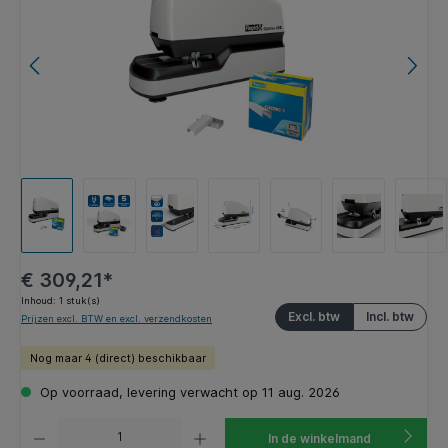
€ 309,21*
Inhoud:
1 stuk(s)
Excl. btw
Incl. btw
Prijzen excl. BTW en excl. verzendkosten
Nog maar 4 (direct) beschikbaar
Op voorraad, levering verwacht op 11 aug. 2026
Producthoeveelheid: Voer de gewenste hoeveelheid in of gebruik de knoppen om de hoeveelhe
In de winkelmand