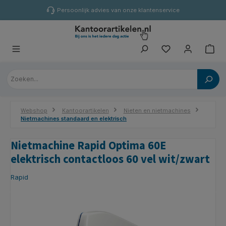
hoofdinhoud
Persoonlijk advies van onze klantenservice
Webshop
Kantoorartikelen
Nieten en nietmachines
Nietmachines standaard en elektrisch
Nietmachine Rapid Optima 60E
elektrisch contactloos 60 vel wit/zwart
Rapid
Afbeeldingengalerij overslaan