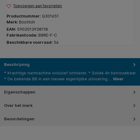
Toevoegen aan favorieten
Productnummer:
Q301651
Merk:
Bostitch
EAN:
5902013938118
Fabrikantcode:
B8RE-F-C
Beschikbare voorraad:
56
Beschrijving
* Krachtige nietmachine inclusief ontnieter. * Solide én betrouwbaar.
* De bekende B8 in een nieuwe eigentijdse uitvoering.…
Meer
Eigenschappen
Over het merk
Beoordelingen