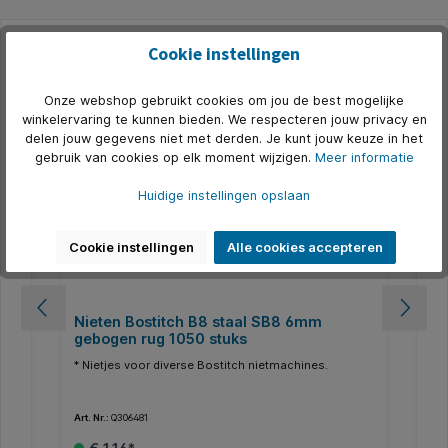
Cookie instellingen
Productgalerij overslaan
Accessoires
Onze webshop gebruikt cookies om jou de best mogelijke
5
winkelervaring te kunnen bieden. We respecteren jouw privacy en
delen jouw gegevens niet met derden. Je kunt jouw keuze in het
gebruik van cookies op elk moment wijzigen.
Meer informatie
Huidige instellingen opslaan
Cookie instellingen
Alle cookies accepteren
Nieten Bostitch B8 staal SB8 6mm
Ni
gebogen rug 1050 stuks
ge
e
* Nietjes voor diverse Bostitch nietmachines.
* N
ze
en.
Art. Nr.:
Q306481
Art.
ik.