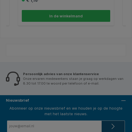
€ 1,16*
n
In de winkelmand
vat
de
. *
Persoonlijk advies van onze klantenservice
Onze ervaren medewerkers staan je graag op werkdagen van
8.30 tot 17.00 te woord per telefoon of e-mail.
Nieuwsbrief
Abonneer op onze nieuwsbrief en we houden je op de hoogte
met het laatste nieuws.
E-
mailadres*