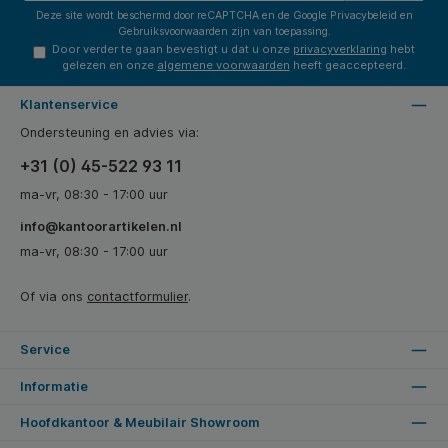
Deze site wordt beschermd door reCAPTCHA en de Google
Privacybeleid
en
Gebruiksvoorwaarden
zijn van toepassing.
Door verder te gaan bevestigt u dat u onze
privacyverklaring
hebt
gelezen en onze
algemene voorwaarden
heeft geaccepteerd.
Klantenservice
Ondersteuning en advies via:
+31 (0) 45-522 93 11
ma-vr, 08:30 - 17:00 uur
info@kantoorartikelen.nl
ma-vr, 08:30 - 17:00 uur
Of via ons
contactformulier
.
Service
Informatie
Hoofdkantoor & Meubilair Showroom