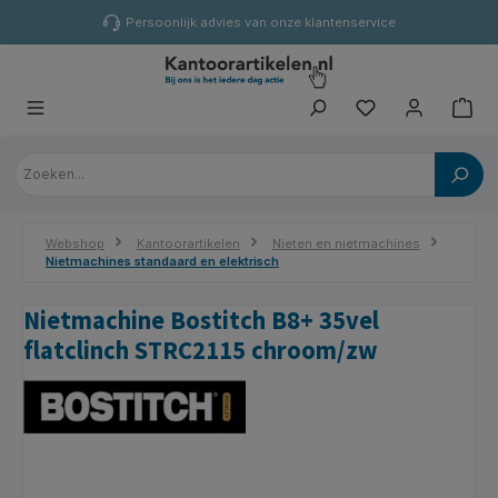
hoofdinhoud
Persoonlijk advies van onze klantenservice
Webshop
Kantoorartikelen
Nieten en nietmachines
Nietmachines standaard en elektrisch
Nietmachine Bostitch B8+ 35vel
flatclinch STRC2115 chroom/zw
Afbeeldingengalerij overslaan