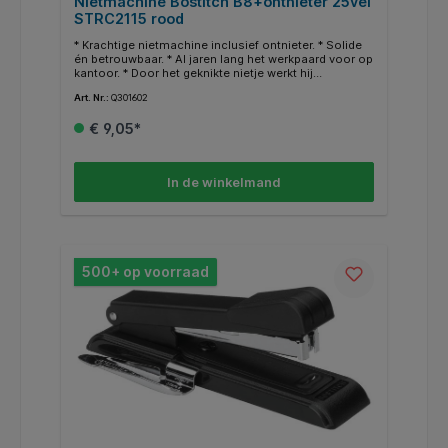
Nietmachine Bostitch B8+ontnieter 25vel
STRC2115 rood
* Krachtige nietmachine inclusief ontnieter. * Solide
én betrouwbaar. * Al jaren lang het werkpaard voor op
kantoor. * Door het geknikte nietje werkt hij
storingsvrij. * Voor nietjes STRC 2115 van 6mm. *
Art. Nr.:
Q301602
Capaciteit 25vel.
€ 9,05*
In de winkelmand
500+ op voorraad