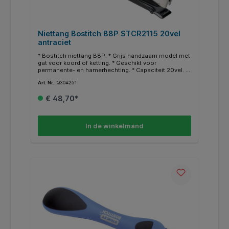
Niettang Bostitch B8P STCR2115 20vel
antraciet
* Bostitch niettang B8P. * Grijs handzaam model met
gat voor koord of ketting. * Geschikt voor
permanente- en hamerhechting. * Capaciteit 20vel. *
Inlegdiepte 65mm. * Voor 210 nietjes STCR 2115 1/4-
Art. Nr.:
Q304251
6mm of STCR 2115 3/8-10mm.
€ 48,70*
In de winkelmand