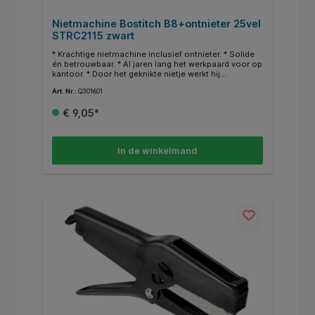
Nietmachine Bostitch B8+ontnieter 25vel
STRC2115 zwart
* Krachtige nietmachine inclusief ontnieter. * Solide
én betrouwbaar. * Al jaren lang het werkpaard voor op
kantoor. * Door het geknikte nietje werkt hij
storingsvrij. * Voor nietjes STRC 2115 van 6mm. *
Art. Nr.:
Q301601
Capaciteit 25vel.
€ 9,05*
In de winkelmand