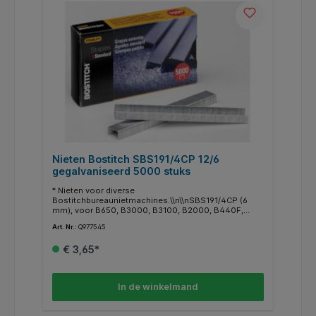
Nieten Bostitch SBS191/4CP 12/6
gegalvaniseerd 5000 stuks
* Nieten voor diverse
Bostitchbureaunietmachines.\\n\\nSBS191/4CP (6
mm), voor B650, B3000, B3100, B2000, B440F,
B660, B202, B2500, B440LR, B440SB
Art. Nr.:
Q977545
€ 3,65*
In de winkelmand