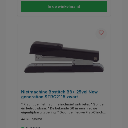
In de winkelmand
Nietmachine Bostitch B8+ 25vel New
generation STRC2115 zwart
* Krachtige nietmachine inclusief ontnieter. * Solide
én betrouwbaar. * De bekende B8 in een nieuwe
eigentijdse uitvoering. * Door de nieuwe Flat-Clinch
techniek slaat u het nietje zo plat dat u hiermee circa
Art. Nr.:
Q301652
30% ruimte bespaart bij het archiveren. * Door het
geknikte nietje werkt hij storingsvrij. * Voor nietjes