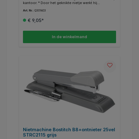
kantoor. * Door het geknikte nietje werkt hij
storingsvrij. * Voor nietjes STRC 2115 van 6mm. *
Art. Nr.:
Q301603
Capaciteit 25vel.
€ 9,05*
In de winkelmand
Nietmachine Bostitch B8+ontnieter 25vel
STRC2115 grijs