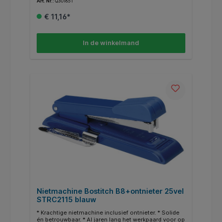
Art. Nr.:
Q301651
30% ruimte bespaart bij het archiveren. * Door het
geknikte nietje werkt hij storingsvrij. * Voor nietjes
€ 11,16*
STRC 2115 van 6mm. * Capaciteit 35vel.
In de winkelmand
Nietmachine Bostitch B8+ontnieter 25vel
STRC2115 blauw
* Krachtige nietmachine inclusief ontnieter. * Solide
én betrouwbaar. * Al jaren lang het werkpaard voor op