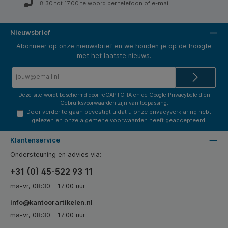
8.30 tot 17.00 te woord per telefoon of e-mail.
Nieuwsbrief
Abonneer op onze nieuwsbrief en we houden je op de hoogte
met het laatste nieuws.
E-
mailadres*
Deze site wordt beschermd door reCAPTCHA en de Google
Privacybeleid
en
Gebruiksvoorwaarden
zijn van toepassing.
Door verder te gaan bevestigt u dat u onze
privacyverklaring
hebt
gelezen en onze
algemene voorwaarden
heeft geaccepteerd.
Klantenservice
Ondersteuning en advies via:
+31 (0) 45-522 93 11
ma-vr, 08:30 - 17:00 uur
info@kantoorartikelen.nl
ma-vr, 08:30 - 17:00 uur