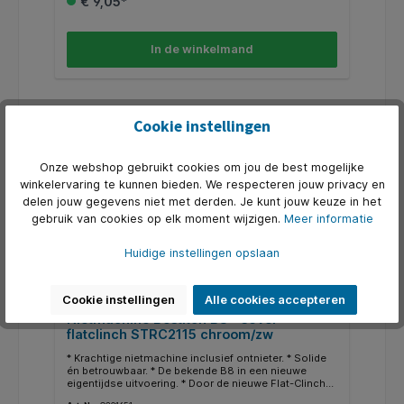
€ 9,05*
STRC 2115 van 6mm. * Capaciteit 35vel.
In de winkelmand
Cookie instellingen
Onze webshop gebruikt cookies om jou de best mogelijke
winkelervaring te kunnen bieden. We respecteren jouw privacy en
delen jouw gegevens niet met derden. Je kunt jouw keuze in het
gebruik van cookies op elk moment wijzigen.
Meer informatie
Huidige instellingen opslaan
Cookie instellingen
Alle cookies accepteren
Nietmachine Bostitch B8+ 35vel
flatclinch STRC2115 chroom/zw
* Krachtige nietmachine inclusief ontnieter. * Solide
én betrouwbaar. * De bekende B8 in een nieuwe
eigentijdse uitvoering. * Door de nieuwe Flat-Clinch
techniek slaat u het nietje zo plat dat u hiermee circa