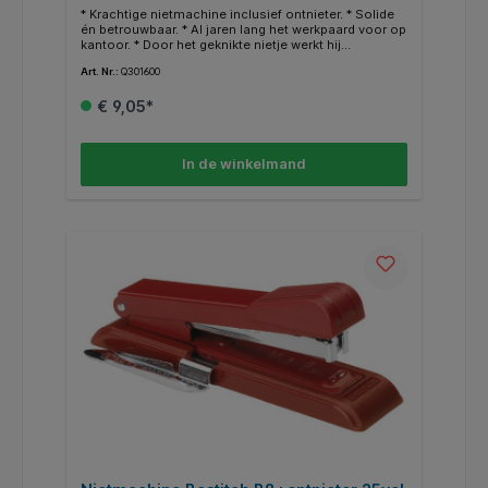
* Krachtige nietmachine inclusief ontnieter. * Solide
én betrouwbaar. * Al jaren lang het werkpaard voor op
kantoor. * Door het geknikte nietje werkt hij
storingsvrij. * Voor nietjes STRC 2115 van 6mm. *
Art. Nr.:
Q301600
Capaciteit 25vel.
€ 9,05*
In de winkelmand