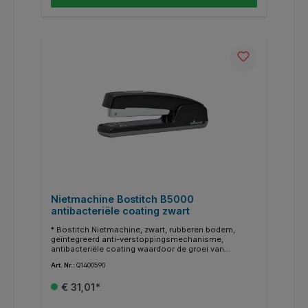
Nietmachine Bostitch B5000
antibacteriële coating zwart
* Bostitch Nietmachine, zwart, rubberen bodem,
geïntegreerd anti-verstoppingsmechanisme,
antibacteriële coating waardoor de groei van
bacteriën vermindert, max. niet capciteit: 20 vellen,
Art. Nr.:
Q1400590
180° te openen ontwerp voor het plat nieten.
€ 31,01*