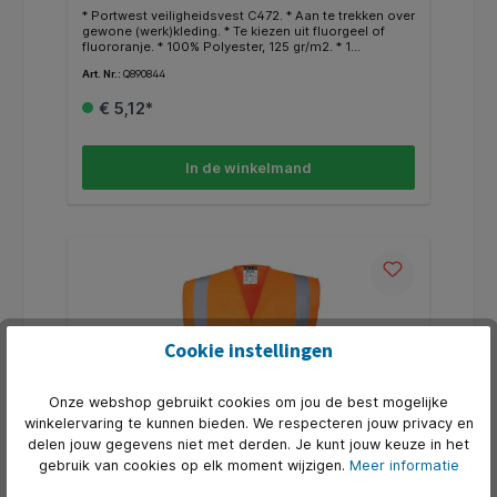
* Portwest veiligheidsvest C472. * Aan te trekken over
gewone (werk)kleding. * Te kiezen uit fluorgeel of
fluororanje. * 100% Polyester, 125 gr/m2. * 1
horizontale en 2 verticale reflectiebanden. * Voldoet
Art. Nr.:
Q890844
aan de norm EN 471 klasse 2.
€ 5,12*
In de winkelmand
Cookie instellingen
Onze webshop gebruikt cookies om jou de best mogelijke
winkelervaring te kunnen bieden. We respecteren jouw privacy en
delen jouw gegevens niet met derden. Je kunt jouw keuze in het
gebruik van cookies op elk moment wijzigen.
Meer informatie