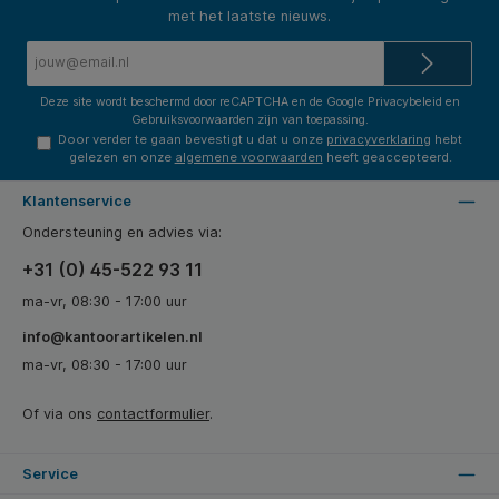
met het laatste nieuws.
E-
mailadres*
Deze site wordt beschermd door reCAPTCHA en de Google
Privacybeleid
en
Gebruiksvoorwaarden
zijn van toepassing.
Door verder te gaan bevestigt u dat u onze
privacyverklaring
hebt
gelezen en onze
algemene voorwaarden
heeft geaccepteerd.
Klantenservice
Ondersteuning en advies via:
+31 (0) 45-522 93 11
ma-vr, 08:30 - 17:00 uur
info@kantoorartikelen.nl
ma-vr, 08:30 - 17:00 uur
Of via ons
contactformulier
.
Service