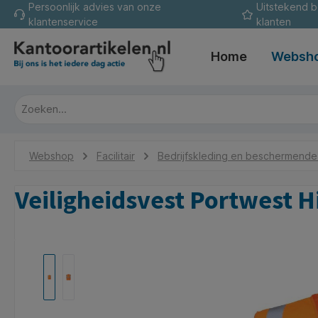
Persoonlijk advies van onze
Uitstekend 
oekopdracht
Ga naar de hoofdnavigatie
klantenservice
klanten
Home
Websh
Webshop
Facilitair
Bedrijfskleding en beschermend
Veiligheidsvest Portwest Hi
Afbeeldingengalerij overslaan