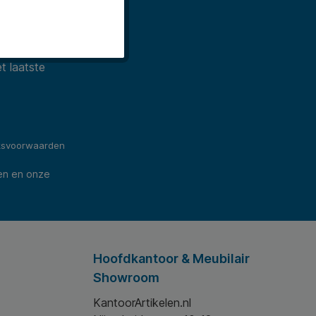
t laatste
ksvoorwaarden
en en onze
Hoofdkantoor & Meubilair
Showroom
KantoorArtikelen.nl