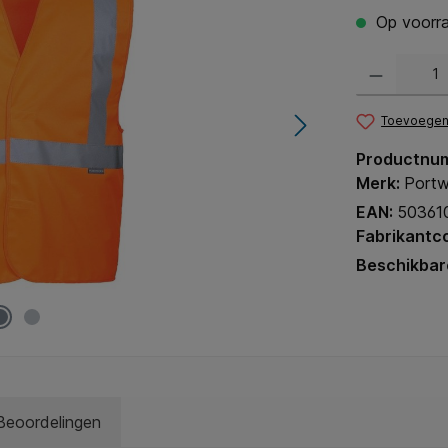
Op voorra
Producthoeveel
Toevoegen 
Productnu
Merk:
Portw
EAN:
50361
Fabrikantc
Beschikbar
Beoordelingen