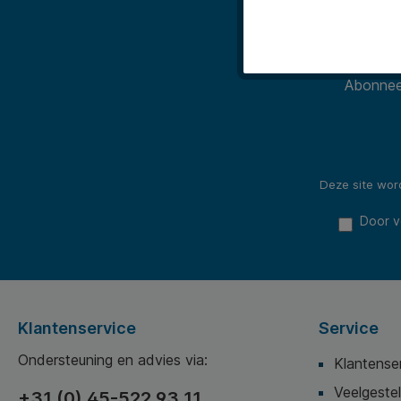
Abonneer
Deze site wo
Door v
Klantenservice
Service
Ondersteuning en advies via:
Klantense
Veelgeste
+31 (0) 45-522 93 11