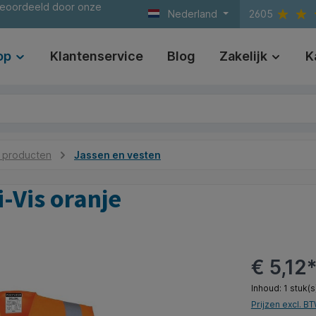
beoordeeld door onze
Nederland
2605
op
Klantenservice
Blog
Zakelijk
K
e producten
Jassen en vesten
-Vis oranje
€ 5,12
Inhoud:
1 stuk(s
Prijzen excl. B