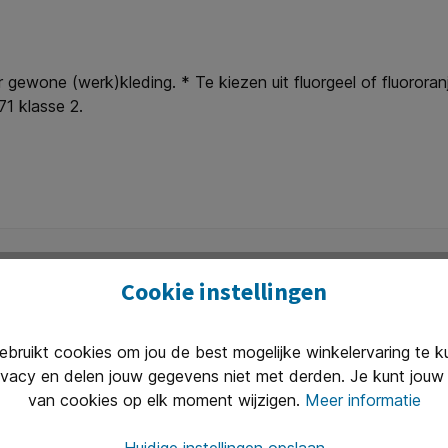
gewone (werk)kleding. * Te kiezen uit fluorgeel of fluororanj
71 klasse 2.
Cookie instellingen
ruikt cookies om jou de best mogelijke winkelervaring te 
Uitstekend 
ivacy en delen jouw gegevens niet met derden. Je kunt jouw 
n van 8.30 tot 17.00 te woord per
Onze klanten
van cookies op elk moment wijzigen.
Meer informatie
(2400+ revie
Huidige instellingen opslaan