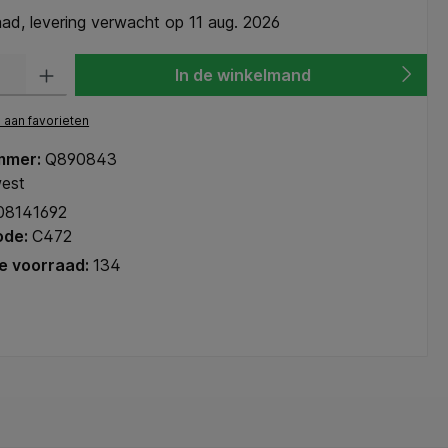
ad, levering verwacht op 11 aug. 2026
heid: Voer de gewenste hoeveelheid in of gebruik de knoppen om de hoeve
In de winkelmand
aan favorieten
mmer:
Q890843
est
08141692
ode:
C472
e voorraad:
134