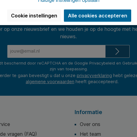
Nieuwsbrief
Cookie instellingen
Alle cookies accepteren
 op onze nieuwsbrief en we houden je op de hoogte met he
nieuws.
E-
mailadres*
rdt beschermd door reCAPTCHA en de Google
Privacybeleid
en
Gebrui
zijn van toepassing.
erder te gaan bevestigt u dat u onze
privacyverklaring
hebt gelez
algemene voorwaarden
heeft geaccepteerd.
Informatie
rvice
Over ons
lde vragen (FAQ)
Het team