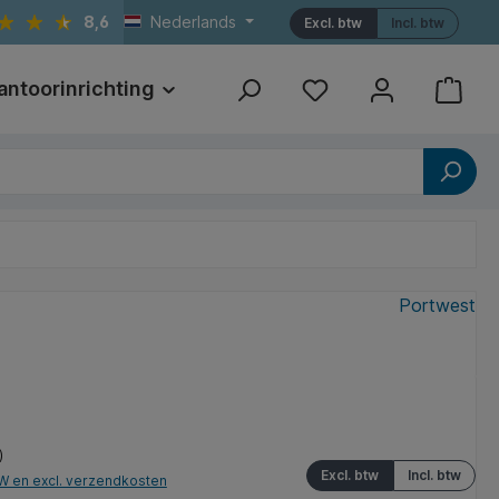
8,6
Nederlands
Excl. btw
Incl. btw
antoorinrichting
Print
Referenties
Portwest
*
)
Excl. btw
Incl. btw
TW en excl. verzendkosten