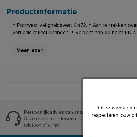
Productinformatie
* Portwest veiligheidsvest C472. * Aan te trekken over 
verticale reflectiebanden. * Voldoet aan de norm EN 4
Onze webshop geb
Persoonlijk advies van onze klantenservice
respecteren jouw pr
Onze ervaren medewerkers staan je graag op werkdage
telefoon of e-mail.