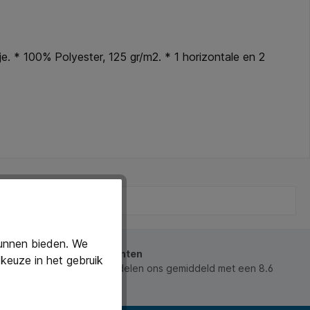
e. * 100% Polyester, 125 gr/m2. * 1 horizontale en 2
kunnen bieden. We
beoordeeld door onze klanten
keuze in het gebruik
 waarderen ons en beoordelen ons gemiddeld met een 8.6
ws).