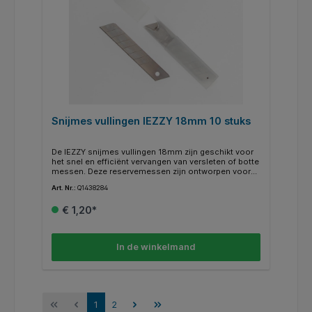
Snijmes vullingen IEZZY 18mm 10 stuks
De IEZZY snijmes vullingen 18mm zijn geschikt voor
het snel en efficiënt vervangen van versleten of botte
messen. Deze reservemessen zijn ontworpen voor
snijmessen van 18mm en bieden constante
Art. Nr.:
Q1438284
snijkwaliteit bij uiteenlopende toepassingen. Met een
lengte van 11cm zijn ze geschikt voor zowel
€ 1,20*
professioneel als algemeen gebruik. De verpakking
bevat 10 stuks, wat zorgt voor een praktische en
voordelige voorraad voor dagelijks gebruik in
kantoor-, magazijn- of werkplaatsomgevingen.
In de winkelmand
Kenmerken: * Type: snijmes vullingen 18mm. * Aantal:
pak à 10 stuks. * Lengte: 11cm.
1
2