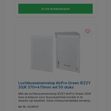
Plus, Zebra 170Xi4, Zebra 110Xi4, Zebra 220Xi4, Zebra
S600, Zebra ZT230, Zebra ZT410, Zebra ZT420,
In de winkelmand
Intermec Easycoder C4, Zebra ZT610 en Zebra
ZT620.
Luchtkussenenvelop AirPro Green IEZZY
20/K 370x470mm wit 50 stuks
Met de luchtkussenenvelop IEZZY AirPro Green 20/K
kies jij bewust voor duurzaamheid zonder in te
leveren op kwaliteit. Deze milieuvriendelijke envelop
van IEZZY bestaat volledig uit papier – van de
Art. Nr.:
Q1438229
buitenzijde tot de beschermende binnenlaag. Dankzij
het slimme reliëfpapier aan de binnenkant worden je