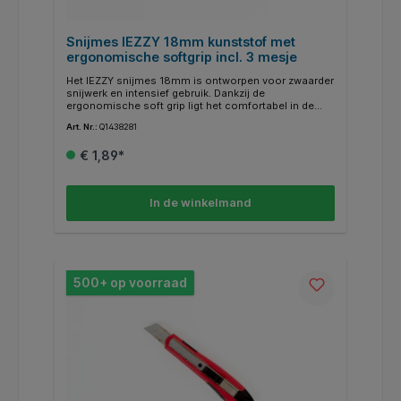
Snijmes IEZZY 18mm kunststof met
ergonomische softgrip incl. 3 mesje
Het IEZZY snijmes 18mm is ontworpen voor zwaarder
snijwerk en intensief gebruik. Dankzij de
ergonomische soft grip ligt het comfortabel in de
hand, wat zorgt voor betere controle en minder
Art. Nr.:
Q1438281
vermoeidheid. De stevige kunststof behuizing is licht
van gewicht en goed bestand tegen dagelijks gebruik.
€ 1,89*
De schuifsluiting maakt het mogelijk om het
intrekbare lemmet veilig en nauwkeurig te bedienen.
Met een meslengte van 11cm biedt dit snijmes extra
snijcapaciteit. Het navulbare ontwerp verhoogt de
In de winkelmand
duurzaamheid, terwijl de levering met één mesje
directe inzetbaarheid garandeert. Kenmerken: * Type:
snijmes 18mm. * Materiaal: kunststof. * Greep:
ergonomische soft grip. * Kleur: rood. * Sluiting:
schuifsluiting. * Lengte mes: 11cm. * Lemmet:
intrekbaar. * Vervangbaarheid: navulbaar. * Levering:
geleverd met 3 mesje.
500+ op voorraad