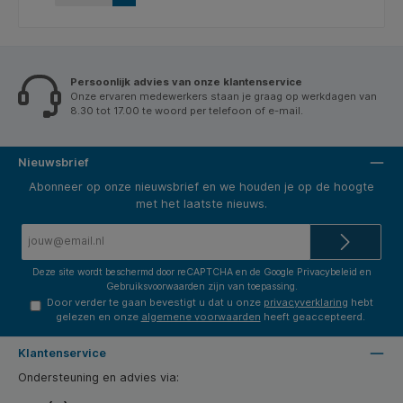
Persoonlijk advies van onze klantenservice
Onze ervaren medewerkers staan je graag op werkdagen van
8.30 tot 17.00 te woord per telefoon of e-mail.
Nieuwsbrief
Abonneer op onze nieuwsbrief en we houden je op de hoogte
met het laatste nieuws.
E-
mailadres*
Deze site wordt beschermd door reCAPTCHA en de Google
Privacybeleid
en
Gebruiksvoorwaarden
zijn van toepassing.
Door verder te gaan bevestigt u dat u onze
privacyverklaring
hebt
gelezen en onze
algemene voorwaarden
heeft geaccepteerd.
Klantenservice
Ondersteuning en advies via: