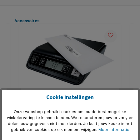
Productgalerij overslaan
Accessoires
5
Cookie instellingen
Briefweger Dymo M2 digitaal tot 2000
Po
gram zwart
ze
Onze webshop gebruikt cookies om jou de best mogelijke
t
* Dymo digitale weegschaal. * Eenvoudig te bedienen
* O
winkelervaring te kunnen bieden. We respecteren jouw privacy en
an
digitale weegschaal voor het wegen van brieven en
20 
pakketjes. * Compact. * lcd-scherm. * Tarrafunctie
20 
delen jouw gegevens niet met derden. Je kunt jouw keuze in het
biedt de mogelijkheid om zonder het gewicht van de
pos
gebruik van cookies op elk moment wijzigen.
Meer informatie
Art. Nr.:
Q330651
Art.
container af wegen, wanneer objecten in een
tar
container gewogen worden. * Hold-kKnop voor het
cij
€ 48,64*
 het
opslaan van het gewicht, zodat het gewicht van
zeg