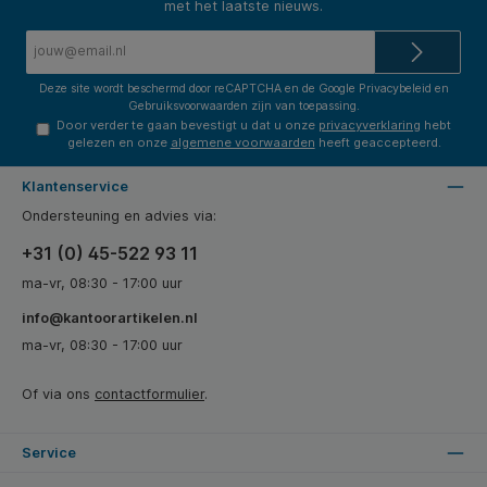
met het laatste nieuws.
E-
mailadres*
Deze site wordt beschermd door reCAPTCHA en de Google
Privacybeleid
en
Gebruiksvoorwaarden
zijn van toepassing.
Door verder te gaan bevestigt u dat u onze
privacyverklaring
hebt
gelezen en onze
algemene voorwaarden
heeft geaccepteerd.
Klantenservice
Ondersteuning en advies via:
+31 (0) 45-522 93 11
ma-vr, 08:30 - 17:00 uur
info@kantoorartikelen.nl
ma-vr, 08:30 - 17:00 uur
Of via ons
contactformulier
.
Service