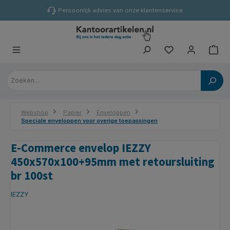
hoofdinhoud
Persoonlijk advies van onze klantenservice
Webshop
Papier
Enveloppen
Speciale enveloppen voor overige toepassingen
E-Commerce envelop IEZZY
450x570x100+95mm met retoursluiting
br 100st
IEZZY
Afbeeldingengalerij overslaan