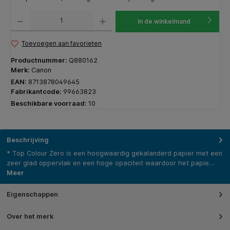
Producthoeveelheid: Voer de gewenste hoeveelheid in of gebruik de knoppen om de hoeveelhe
In de winkelmand
Toevoegen aan favorieten
Productnummer:
Q880162
Merk:
Canon
EAN:
8713878049645
Fabrikantcode:
99663823
Beschikbare voorraad:
10
Beschrijving
* Top Colour Zero is een hoogwaardig gekalanderd papier met een
zeer glad oppervlak en een hoge opaciteit waardoor het papie…
Meer
Eigenschappen
Over het merk