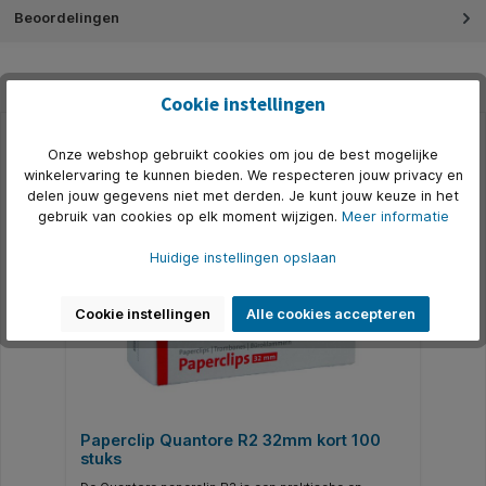
Beoordelingen
Cookie instellingen
Onze webshop gebruikt cookies om jou de best mogelijke
Productgalerij overslaan
Accessoires
winkelervaring te kunnen bieden. We respecteren jouw privacy en
delen jouw gegevens niet met derden. Je kunt jouw keuze in het
500+ op voorraad
gebruik van cookies op elk moment wijzigen.
Meer informatie
Huidige instellingen opslaan
Cookie instellingen
Alle cookies accepteren
Paperclip Quantore R2 32mm kort 100
stuks