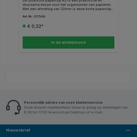
De Quantore paperclip R2 is een praktische en
duurzame keuze voor het organiseren van papieren.
Met een afmeting van 32mm is deze korte paperclip
ideaal voor kleinere stapels documenten. Gemaakt
Art. Nr.:
Q315606
van 1,35mm dikke staaldraad en vernikkeld, biedt
deze paperclip extra stevigheid en een lange
€ 0,32*
levensduur. Dankzij het ontwerp met 2 ronde zijden
blijven je papieren netjes en zonder beschadigingen.
De metallic afwerking geeft een professionele
uitstraling. Verpakt in een doosje met 100 stuks,
In de winkelmand
perfect voor dagelijks gebruik op kantoor of thuis.
Kenmerken: * Type: R2 paperclip met 2 ronde zijden. *
Afmeting: 32mm, kort. * Draad: 1,35mm dikke
vernikkelde staaldraad. * Kleur: metaal. * Inhoud:
doosje met 100 stuks.
Persoonlijk advies van onze klantenservice
Onze ervaren medewerkers staan je graag op werkdagen van
8.30 tot 17.00 te woord per telefoon of e-mail.
Nieuwsbrief