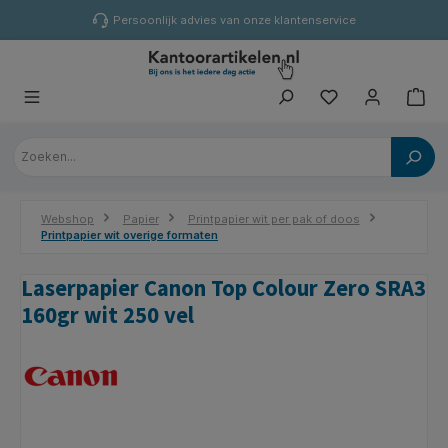
hoofdinhoud
Persoonlijk advies van onze klantenservice
Webshop
Papier
Printpapier wit per pak of doos
Printpapier wit overige formaten
Laserpapier Canon Top Colour Zero SRA3
160gr wit 250 vel