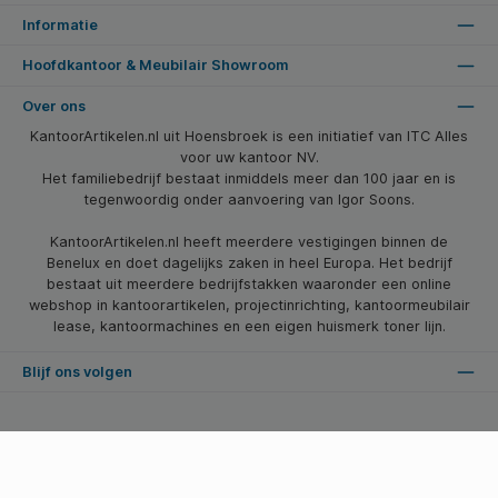
Informatie
Hoofdkantoor & Meubilair Showroom
Over ons
KantoorArtikelen.nl uit Hoensbroek is een initiatief van ITC Alles
voor uw kantoor NV.
Het familiebedrijf bestaat inmiddels meer dan 100 jaar en is
tegenwoordig onder aanvoering van Igor Soons.
KantoorArtikelen.nl heeft meerdere vestigingen binnen de
Benelux en doet dagelijks zaken in heel Europa. Het bedrijf
bestaat uit meerdere bedrijfstakken waaronder een online
webshop in kantoorartikelen, projectinrichting, kantoormeubilair
lease, kantoormachines en een eigen huismerk toner lijn.
Blijf ons volgen
* Alle prijzen zijn excl. btw en excl. verzendkosten, tenzij anders vermeld.
© 2026 Kantoorartikelen.nl - Alle Rechten Voorbehouden. Theme by
SBYP (Smart Business Young Professionals)