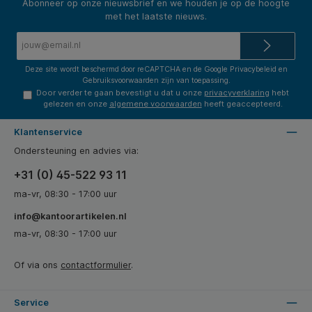
Abonneer op onze nieuwsbrief en we houden je op de hoogte
met het laatste nieuws.
E-
mailadres*
Deze site wordt beschermd door reCAPTCHA en de Google
Privacybeleid
en
Gebruiksvoorwaarden
zijn van toepassing.
Door verder te gaan bevestigt u dat u onze
privacyverklaring
hebt
gelezen en onze
algemene voorwaarden
heeft geaccepteerd.
Klantenservice
Ondersteuning en advies via:
+31 (0) 45-522 93 11
ma-vr, 08:30 - 17:00 uur
info@kantoorartikelen.nl
ma-vr, 08:30 - 17:00 uur
Of via ons
contactformulier
.
Service