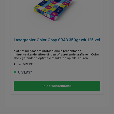
Laserpapier Color Copy SRA3 350gr wit 125 vel
* Of het nu gaat om professionele presentaties,
indrukwekkende afbeeldingen of sprekende grafieken, Color
Copy garandeert optimale resultaten op alle kleuren
laserprinters, -copiers en inkjetprinters. * Scherpe, niet van
Art. Nr.:
Q1399691
origineel te onderscheiden afdrukken, ook bij de hoogste
resolutie. * De hoge witheid, uitstekende kwaliteit en de
€ 31,93*
gladheid maken van Color Copy de ideale partner voor
kleurenprints. * Vervaardigd uit FSC-gecertificeerde
grondstoffen. * Voldoet aan de houdbaarheidsnorm
ISO9706. * CO2 compensated. * Cradle to Cradle Certified op
In de winkelmand
Bronze-niveau. * ColorLok technologie; opvallende,
levendige kleuren en diepe zwarttinten. * Dit papier heeft een
witheid van CIE161. * SRA3 is 320x450mm.