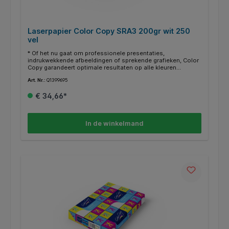
Laserpapier Color Copy SRA3 200gr wit 250
vel
* Of het nu gaat om professionele presentaties,
indrukwekkende afbeeldingen of sprekende grafieken, Color
Copy garandeert optimale resultaten op alle kleuren
laserprinters, -copiers en inkjetprinters. * Scherpe, niet van
Art. Nr.:
Q1399695
origineel te onderscheiden afdrukken, ook bij de hoogste
resolutie. * De hoge witheid, uitstekende kwaliteit en de
€ 34,66*
gladheid maken van Color Copy de ideale partner voor
kleurenprints. * Vervaardigd uit FSC-gecertificeerde
grondstoffen. * Voldoet aan de houdbaarheidsnorm
ISO9706. * CO2 compensated. * Cradle to Cradle Certified op
In de winkelmand
Bronze-niveau. * ColorLok technologie; opvallende,
levendige kleuren en diepe zwarttinten. * Dit papier heeft een
witheid van CIE161. * SRA3 is 320x450mm.