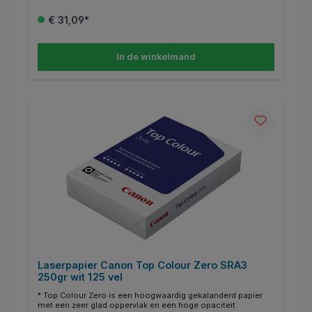
satijnachtige glas geven kleurenafdrukken een duidelijke en
heldere uitstraling. * Het zeer gladde oppervlak zorgt er voor
€ 31,09*
dat het papier een exclusieve indruk achterlaat. * De
uitstekende printkwaliteit en verwerkbaarheid van het Top
Colour Zero maakt het de ideale keuze voor alle
toepassingen waarvoor een optimale afdrukkwaliteit is
In de winkelmand
vereist. * Top colour Zero is FSC gecertificeerd en draagt het
Europees Ecolabel. * CO2-gecompenseerd, gecertificeerd
door ClimatePartner. * Afmetingen 320x450mm.
Laserpapier Canon Top Colour Zero SRA3
250gr wit 125 vel
* Top Colour Zero is een hoogwaardig gekalanderd papier
met een zeer glad oppervlak en een hoge opaciteit