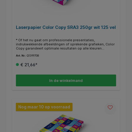
Laserpapier Color Copy SRA3 250gr wit 125 vel
* Of het nu gaat om professionele presentaties,
indrukwekkende afbeeldingen of sprekende grafieken, Color
Copy garandeert optimale resultaten op alle kleuren
laserprinters, -copiers en inkjetprinters. * Scherpe, niet van
Art. Nr.:
Q1399708
origineel te onderscheiden afdrukken, ook bij de hoogste
resolutie. * De hoge witheid, uitstekende kwaliteit en de
€ 21,66*
gladheid maken van Color Copy de ideale partner voor
kleurenprints. * Vervaardigd uit FSC-gecertificeerde
grondstoffen. * Voldoet aan de houdbaarheidsnorm
ISO9706. * CO2 compensated. * Cradle to Cradle Certified op
In de winkelmand
Bronze-niveau. * ColorLok technologie; opvallende,
levendige kleuren en diepe zwarttinten. * Dit papier heeft een
witheid van CIE161. * SRA3 is 320x450mm.
Nog maar 10 op voorraad