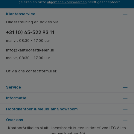
gelezen en onze
algemene voorwaarden
heeft geaccepteerd.
Klantenservice
Ondersteuning en advies via:
+31 (0) 45-522 93 11
ma-vr, 08:30 - 17:00 uur
info@kantoorartikelen.nl
ma-vr, 08:30 - 17:00 uur
Of via ons
contactformulier
.
Service
Informatie
Hoofdkantoor & Meubilair Showroom
Over ons
KantoorArtikelen.nl uit Hoensbroek is een initiatief van ITC Alles
voor uw kantoor NV.