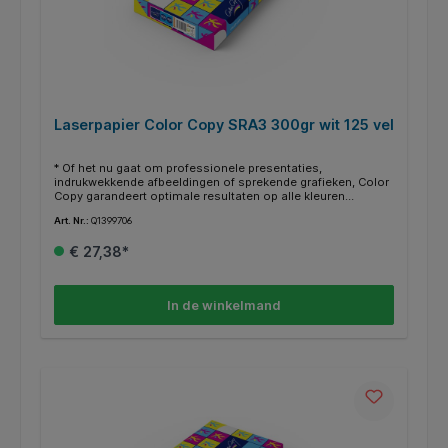
Laserpapier Color Copy SRA3 300gr wit 125 vel
* Of het nu gaat om professionele presentaties,
indrukwekkende afbeeldingen of sprekende grafieken, Color
Copy garandeert optimale resultaten op alle kleuren
laserprinters, -copiers en inkjetprinters. * Scherpe, niet van
Art. Nr.:
Q1399706
origineel te onderscheiden afdrukken, ook bij de hoogste
resolutie. * De hoge witheid, uitstekende kwaliteit en de
€ 27,38*
gladheid maken van Color Copy de ideale partner voor
kleurenprints. * Vervaardigd uit FSC-gecertificeerde
grondstoffen. * Voldoet aan de houdbaarheidsnorm
ISO9706. * CO2 compensated. * Cradle to Cradle Certified op
In de winkelmand
Bronze-niveau. * ColorLok technologie; opvallende,
levendige kleuren en diepe zwarttinten. * Dit papier heeft een
witheid van CIE161. * SRA3 is 320x450mm.