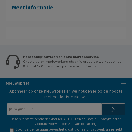
Meer informatie
Persoonlijk advies van onze klantenservice
Onze ervaren medewerkers staan je graag op werkdagen van
8.30 tot 17.00 te woord per telefoon of e-mail.
Nieuwsbrief
Abonneer op onze nieuwsbrief en we houden je op de hoogte
met het laatste nieuws.
E-
mailadres*
Deze site wordt beschermd door reCAPTCHA en de Google
Privacybeleid
en
Gebruiksvoorwaarden
zijn van toepassing.
Door verder te gaan bevestigt u dat u onze
privacyverklaring
hebt