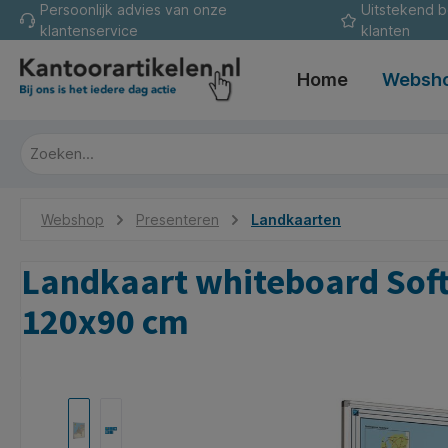
Persoonlijk advies van onze
Uitstekend 
oekopdracht
Ga naar de hoofdnavigatie
klantenservice
klanten
Home
Websh
Webshop
Presenteren
Landkaarten
Landkaart whiteboard Soft
120x90 cm
Afbeeldingengalerij overslaan