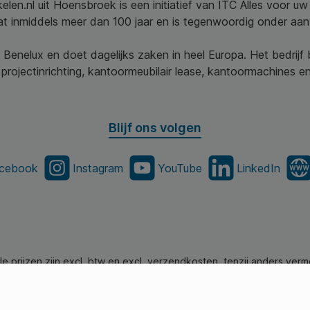
elen.nl uit Hoensbroek is een initiatief van ITC Alles voor u
aat inmiddels meer dan 100 jaar en is tegenwoordig onder aa
 Benelux en doet dagelijks zaken in heel Europa. Het bedrijf
projectinrichting, kantoormeubilair lease, kantoormachines en 
Blijf ons volgen
cebook
Instagram
YouTube
LinkedIn
lle prijzen zijn excl. btw en excl. verzendkosten, tenzij anders verm
en.nl - Alle Rechten Voorbehouden. Theme by
SBYP (Smart Busines