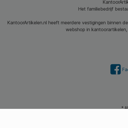
KantoorArtik
Het familiebedrijf best
KantoorArtikelen.nl heeft meerdere vestigingen binnen de
webshop in kantoorartikelen, 
Fa
* A
© 2026 Kantoorartikel