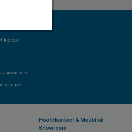
ws).
t laatste
ksvoorwaarden
en en onze
Hoofdkantoor & Meubilair
Showroom