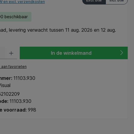
Excl. btw
Incl. btw
TW en excl. verzendkosten
0 beschikbaar
d, levering verwacht tussen 11 aug. 2026 en 12 aug.
heid: Voer de gewenste hoeveelheid in of gebruik de knoppen om de hoeve
In de winkelmand
aan favorieten
mmer:
11103.930
isual
52102209
ode:
11103.930
e voorraad:
998