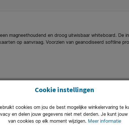
p een magneethoudend en droog uitwisbaar whiteboard. De in
 kaarten op aanvraag. Voorzien van geanodiseerd softline pro
Cookie instellingen
ruikt cookies om jou de best mogelijke winkelervaring te 
ivacy en delen jouw gegevens niet met derden. Je kunt jouw 
Uitstekend 
van cookies op elk moment wijzigen.
Meer informatie
n van 8.30 tot 17.00 te woord per
Onze klanten