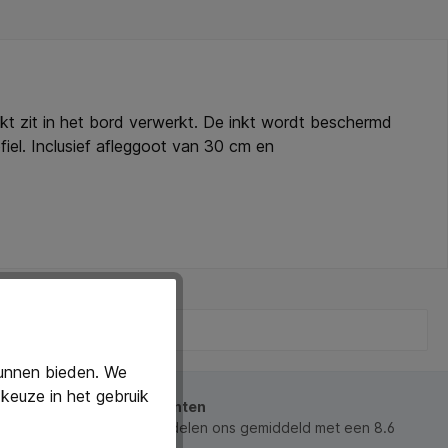
kt zit in het bord verwerkt. De inkt wordt beschermd
fiel. Inclusief afleggoot van 30 cm en
kunnen bieden. We
keuze in het gebruik
beoordeeld door onze klanten
 waarderen ons en beoordelen ons gemiddeld met een 8.6