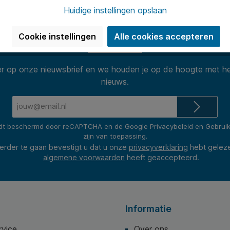
(2400+ revie
Huidige instellingen opslaan
Cookie instellingen
Alle cookies accepteren
Nieuwsbrief
 op onze nieuwsbrief en we houden je op de hoogte met he
nieuws.
E-
mailadres*
rdt beschermd door reCAPTCHA en de Google
Privacybeleid
en
Gebrui
zijn van toepassing.
erder te gaan bevestigt u dat u onze
privacyverklaring
hebt gelez
algemene voorwaarden
heeft geaccepteerd.
Informatie
rvice
Over ons