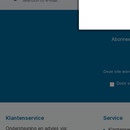
telefoon of e-mail.
Abonneer
Deze site wo
Door v
Klantenservice
Service
Ondersteuning en advies via:
Klantense