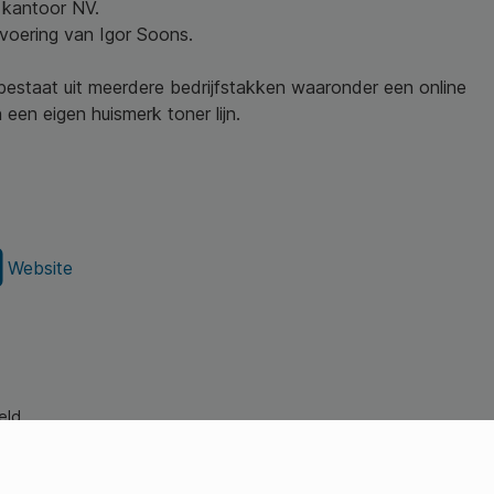
w kantoor NV.
nvoering van Igor Soons.
 bestaat uit meerdere bedrijfstakken waaronder een online
een eigen huismerk toner lijn.
Website
eld.
s Young Professionals)