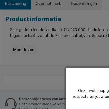
Beschrijving
Over het merk
Beoordelingen
Productinformatie
Zeer gedetailleerde landkaart (1 : 270.000) bedrukt o
tegen zonlicht, zodat de kleuren echt blijven. Speciale
montagemateriaal.
Onze webshop geb
respecteren jouw pr
Persoonlijk advies van onze klantenservice
Onze ervaren medewerkers staan je graag op werkdage