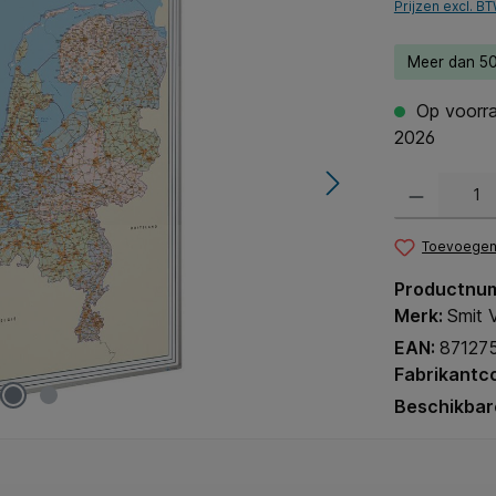
Prijzen excl. B
Meer dan 50
Op voorraa
2026
Producthoeveel
Toevoegen 
Productnu
Merk:
Smit V
EAN:
87127
Fabrikantc
Beschikbar