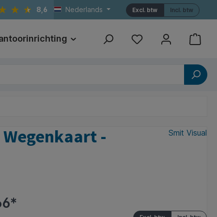
8,6
Nederlands
Excl. btw
Incl. btw
antoorinrichting
Print
Referenties
d Wegenkaart -
Smit Visual
66*