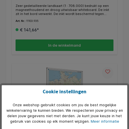
Zeer gedetailleerde landkaart (1 : 708.000) bedrukt op een
magneethoudend en droog uitwisbaar whiteboard. De inkt
zit in het bord verwerkt. De inkt wordt beschermd tegen
zonlicht, zodat de kleuren echt blijven. Speciale kaarten op
Art. Nr.:
11103.935
aanvraag. Voorzien van geanodiseerd softline profiel.
Inclusief afleggoot van 30 cm en montagemateriaal.
€ 141,66*
In de winkelmand
Cookie instellingen
Onze webshop gebruikt cookies om jou de best mogelijke
winkelervaring te kunnen bieden. We respecteren jouw privacy en
delen jouw gegevens niet met derden. Je kunt jouw keuze in het
gebruik van cookies op elk moment wijzigen.
Meer informatie