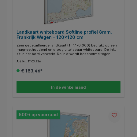
Landkaart whiteboard Softline profiel 8mm,
Frankrijk Wegen - 120x120 cm
Zeer gedetailleerde landkaart (1 : 1.170.000) bedrukt op een
magneethoudend en droog uitwisbaar whiteboard. De inkt
zit in het bord verwerkt. De inkt wordt beschermd tegen
zonlicht, zodat de kleuren echt blijven. Speciale kaarten op
Art. Nr.:
11103.936
aanvraag. Voorzien van geanodiseerd softline profiel.
Inclusief afleggoot van 30 cm en montagemateriaal.
€ 183,46*
In de winkelmand
500+ op voorraad