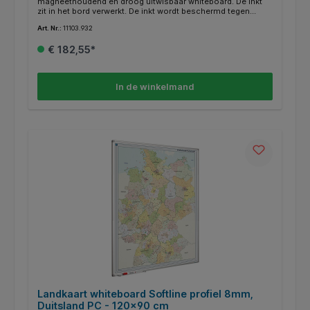
magneethoudend en droog uitwisbaar whiteboard. De inkt
zit in het bord verwerkt. De inkt wordt beschermd tegen
zonlicht, zodat de kleuren echt blijven. Speciale kaarten op
Art. Nr.:
11103.932
aanvraag. Voorzien van geanodiseerd softline profiel.
Inclusief afleggoot van 30 cm en montagemateriaal.
€ 182,55*
In de winkelmand
Landkaart whiteboard Softline profiel 8mm,
Duitsland PC - 120x90 cm