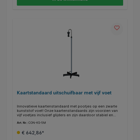
Kaartstandaard uitschuifbaar met vijf voet
Innovatieve kaartenstandaard met pootjes op een zwarte
kunststof voet! Onze kaartenstandaards zijn voorzien van
vijf voetjes inclusief glijders en zijn daardoor stabiel en
betrouwbaar.Alle kaartenstandaards zijn met één hand te
Art. Nr.:
CON-KS-5M
bedienen en traploos in hoogte verstelbaar. Je hebt de
mogelijkheid om de kaarthouder 116 cm in hoogte te
€ 642,86*
verstellen - precies zoals je het nodig hebt. De kaarten
kunnen worden opgehangen met een grijpklauw of met een