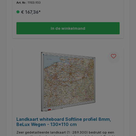
Art. Nr.:
11103.933
aanvraag. Voorzien van geanodiseerd softline profiel.
Inclusief afleggoot van 30 cm en montagemateriaal.
€ 167,36*
In de winkelmand
Landkaart whiteboard Softline profiel 8mm,
BeLux Wegen - 130x110 cm
Zeer gedetailleerde landkaart (1 : 289.300) bedrukt op een