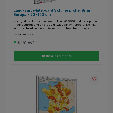
Landkaart whiteboard Softline profiel 8mm,
Europa - 90x120 cm
Zeer gedetailleerde landkaart (1 : 6.170.000) bedrukt op een
magneethoudend en droog uitwisbaar whiteboard. De inkt
zit in het bord verwerkt. De inkt wordt beschermd tegen
zonlicht, zodat de kleuren echt blijven. Speciale kaarten op
Art. Nr.:
11103.926
aanvraag. Voorzien van geanodiseerd softline profiel.
Inclusief afleggoot van 30 cm en montagemateriaal.
€ 141,66*
In de winkelmand