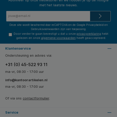
Abonneer op onze nieuwsbrief en we houden je op de hoogte
met het laatste nieuws.
E-
mailadres*
Deze site wordt beschermd door reCAPTCHA en de Google
Privacybeleid
en
Gebruiksvoorwaarden
zijn van toepassing.
Door verder te gaan bevestigt u dat u onze
privacyverklaring
hebt
gelezen en onze
algemene voorwaarden
heeft geaccepteerd.
Klantenservice
Ondersteuning en advies via:
+31 (0) 45-522 93 11
ma-vr, 08:30 - 17:00 uur
info@kantoorartikelen.nl
ma-vr, 08:30 - 17:00 uur
Of via ons
contactformulier
.
Service