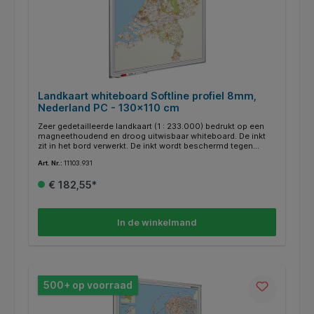
Landkaart whiteboard Softline profiel 8mm,
Nederland PC - 130x110 cm
Zeer gedetailleerde landkaart (1 : 233.000) bedrukt op een
magneethoudend en droog uitwisbaar whiteboard. De inkt
zit in het bord verwerkt. De inkt wordt beschermd tegen
zonlicht, zodat de kleuren echt blijven. Speciale kaarten op
Art. Nr.:
11103.931
aanvraag. Voorzien van geanodiseerd softline profiel.
Inclusief afleggoot van 30 cm en montagemateriaal.
€ 182,55*
In de winkelmand
500+ op voorraad