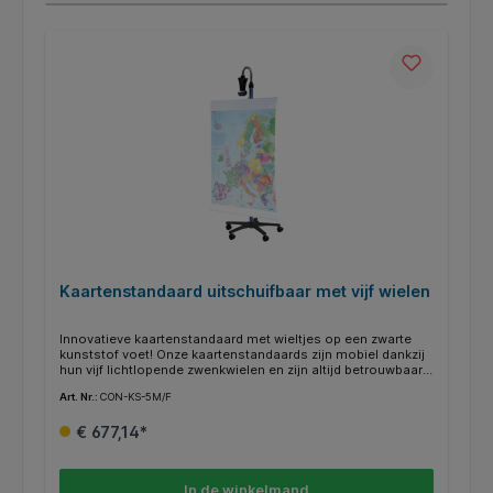
Kaartenstandaard uitschuifbaar met vijf wielen
Innovatieve kaartenstandaard met wieltjes op een zwarte
kunststof voet! Onze kaartenstandaards zijn mobiel dankzij
hun vijf lichtlopende zwenkwielen en zijn altijd betrouwbaar
bij het wisselen van locatie. Een stevige stand wordt
Art. Nr.:
CON-KS-5M/F
gegarandeerd door drie vaste zwenkwielen. Alle
kaarthouders zijn met één hand te bedienen en traploos in
€ 677,14*
hoogte verstelbaar. Je hebt de mogelijkheid om de
kaarthouder 116 cm in hoogte te verstellen - precies zoals je
het nodig hebt. De kaarten kunnen worden opgehangen met
een grijpklauw of met een koordophanging.
In de winkelmand