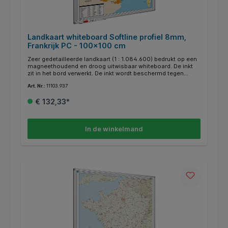
Landkaart whiteboard Softline profiel 8mm,
Frankrijk PC - 100x100 cm
Zeer gedetailleerde landkaart (1 : 1.084.600) bedrukt op een
magneethoudend en droog uitwisbaar whiteboard. De inkt
zit in het bord verwerkt. De inkt wordt beschermd tegen
zonlicht, zodat de kleuren echt blijven. Speciale kaarten op
Art. Nr.:
11103.937
aanvraag. Voorzien van geanodiseerd softline profiel.
Inclusief afleggoot van 30 cm en montagemateriaal.
€ 132,33*
In de winkelmand