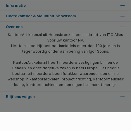
Informatie
Hoofdkantoor & Meubilair Showroom
Over ons
KantoorArtikelen.nl uit Hoensbroek is een initiatief van ITC Alles
voor uw kantoor NV.
Het familiebedrijf bestaat inmiddels meer dan 100 jaar en is
tegenwoordig onder aanvoering van Igor Soons.
KantoorArtikelen.nl heeft meerdere vestigingen binnen de
Benelux en doet dagelijks zaken in heel Europa. Het bedrijf
bestaat uit meerdere bedrijfstakken waaronder een online
webshop in kantoorartikelen, projectinrichting, kantoormeubilair
lease, kantoormachines en een eigen huismerk toner lijn.
Blijf ons volgen
* Alle prijzen zijn excl. btw en excl. verzendkosten, tenzij anders vermeld.
© 2026 Kantoorartikelen.nl - Alle Rechten Voorbehouden. Theme by
SBYP (Smart Business Young Professionals)