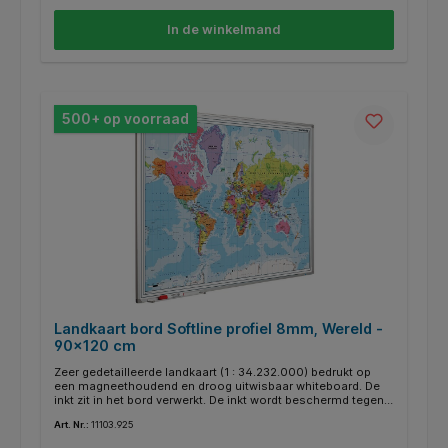
koordophanging.
In de winkelmand
500+ op voorraad
Landkaart bord Softline profiel 8mm, Wereld -
90x120 cm
Zeer gedetailleerde landkaart (1 : 34.232.000) bedrukt op
een magneethoudend en droog uitwisbaar whiteboard. De
inkt zit in het bord verwerkt. De inkt wordt beschermd tegen
zonlicht, zodat de kleuren echt blijven. Speciale kaarten op
Art. Nr.:
11103.925
aanvraag. Voorzien van geanodiseerd softline profiel.
Inclusief afleggoot van 30 cm en montagemateriaal.