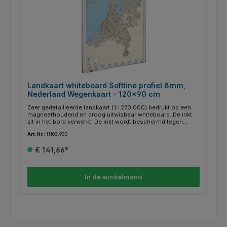
Landkaart whiteboard Softline profiel 8mm,
Nederland Wegenkaart - 120x90 cm
Zeer gedetailleerde landkaart (1 : 270.000) bedrukt op een
magneethoudend en droog uitwisbaar whiteboard. De inkt
zit in het bord verwerkt. De inkt wordt beschermd tegen
zonlicht, zodat de kleuren echt blijven. Speciale kaarten op
Art. Nr.:
11103.930
aanvraag. Voorzien van geanodiseerd softline profiel.
Inclusief afleggoot van 30 cm en montagemateriaal.
€ 141,66*
In de winkelmand