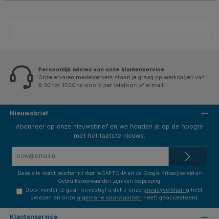
Persoonlijk advies van onze klantenservice
Onze ervaren medewerkers staan je graag op werkdagen van
8.30 tot 17.00 te woord per telefoon of e-mail.
Nieuwsbrief
Abonneer op onze nieuwsbrief en we houden je op de hoogte
met het laatste nieuws.
E-
mailadres*
Deze site wordt beschermd door reCAPTCHA en de Google
Privacybeleid
en
Gebruiksvoorwaarden
zijn van toepassing.
Door verder te gaan bevestigt u dat u onze
privacyverklaring
hebt
gelezen en onze
algemene voorwaarden
heeft geaccepteerd.
Klantenservice