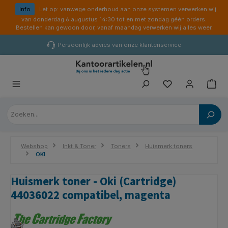
hoofdinhoud
Info
Let op: vanwege onderhoud aan onze systemen verwerken wij
van donderdag 6 augustus 14:30 tot en met zondag géén orders.
Bestellen kan gewoon door, vanaf maandag verwerken wij alles weer.
Persoonlijk advies van onze klantenservice
Webshop
Inkt & Toner
Toners
Huismerk toners
OKI
Huismerk toner - Oki (Cartridge)
44036022 compatibel, magenta