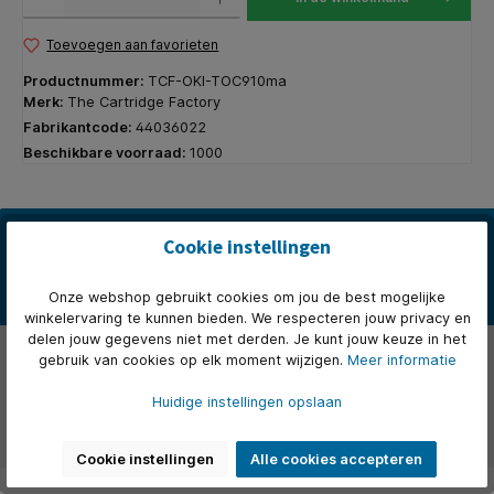
Toevoegen aan favorieten
Productnummer:
TCF-OKI-TOC910ma
Merk:
The Cartridge Factory
Fabrikantcode:
44036022
Beschikbare voorraad:
1000
Beschrijving
Cookie instellingen
The Cartridge Factory tonercartridge is compatible met OKI
44036021.De beste keuze om te besparen op printkosten.Deze
Onze webshop gebruikt cookies om jou de best mogelijke
tonerc…
Meer
winkelervaring te kunnen bieden. We respecteren jouw privacy en
delen jouw gegevens niet met derden. Je kunt jouw keuze in het
Over het merk
gebruik van cookies op elk moment wijzigen.
Meer informatie
Beoordelingen
Huidige instellingen opslaan
Geschikte apparaten
Cookie instellingen
Alle cookies accepteren