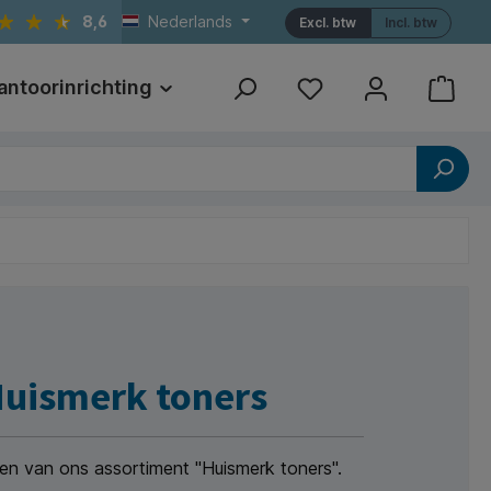
8,6
Nederlands
Excl. btw
Incl. btw
antoorinrichting
Print
Referenties
uismerk toners
ten van ons assortiment "Huismerk toners".