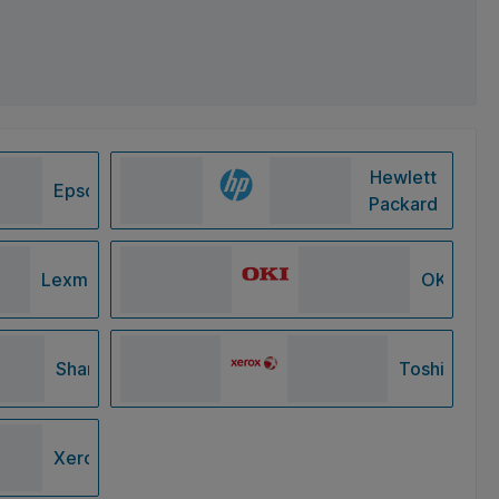
Hewlett
Epson
Packard
Lexmark
OKI
Sharp
Toshiba
Xerox