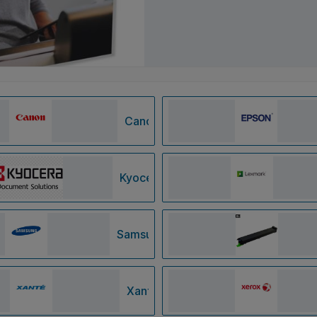
Canon
Kyocera
Samsung
Xanté