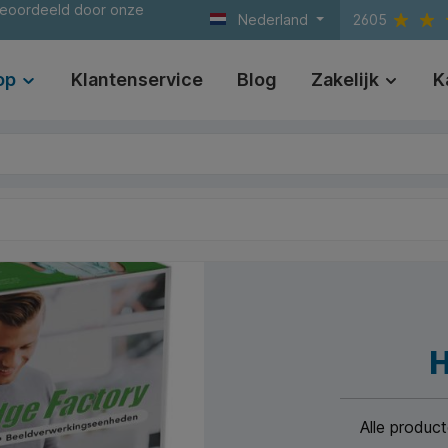
beoordeeld door onze
Nederland
2605
op
Klantenservice
Blog
Zakelijk
K
H
Alle produc