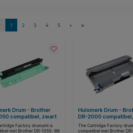
1
2
3
4
5
merk Drum - Brother
Huismerk Drum - Bro
050 compatibel, zwart
DR-2000 compatibel,
rtridge Factory drumunit is
The Cartridge Factory drumu
ibel met Brother DR-1050. Wil
compatibel met Brother DR