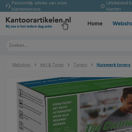
Persoonlijk advies van onze
Uitstekend 
oekopdracht
Ga naar de hoofdnavigatie
klantenservice
klanten
Home
Websh
Webshop
Inkt & Toner
Toners
Huismerk toners