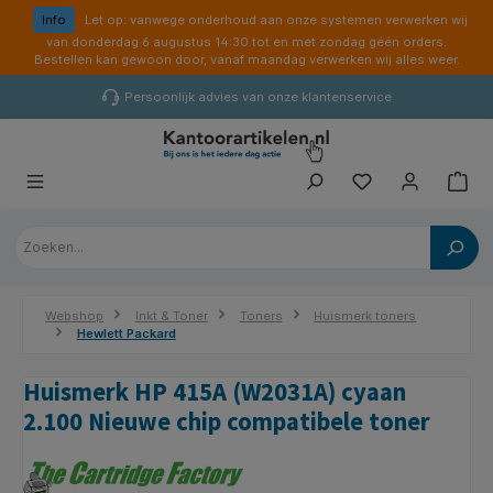
hoofdinhoud
Info
Let op: vanwege onderhoud aan onze systemen verwerken wij
van donderdag 6 augustus 14:30 tot en met zondag géén orders.
Bestellen kan gewoon door, vanaf maandag verwerken wij alles weer.
Persoonlijk advies van onze klantenservice
Webshop
Inkt & Toner
Toners
Huismerk toners
Hewlett Packard
Huismerk HP 415A (W2031A) cyaan
2.100 Nieuwe chip compatibele toner