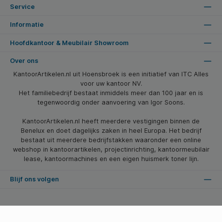
Service
Informatie
Hoofdkantoor & Meubilair Showroom
Over ons
KantoorArtikelen.nl uit Hoensbroek is een initiatief van ITC Alles
voor uw kantoor NV.
Het familiebedrijf bestaat inmiddels meer dan 100 jaar en is
tegenwoordig onder aanvoering van Igor Soons.
KantoorArtikelen.nl heeft meerdere vestigingen binnen de
Benelux en doet dagelijks zaken in heel Europa. Het bedrijf
bestaat uit meerdere bedrijfstakken waaronder een online
webshop in kantoorartikelen, projectinrichting, kantoormeubilair
lease, kantoormachines en een eigen huismerk toner lijn.
Blijf ons volgen
* Alle prijzen zijn excl. btw en excl. verzendkosten, tenzij anders vermeld.
© 2026 Kantoorartikelen.nl - Alle Rechten Voorbehouden. Theme by