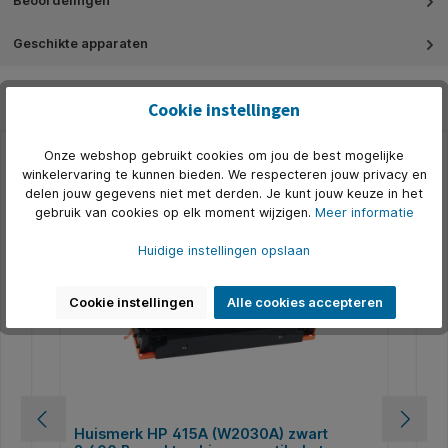
Beoordelingen
Geschikte apparaten
Cookie instellingen
Onze webshop gebruikt cookies om jou de best mogelijke
winkelervaring te kunnen bieden. We respecteren jouw privacy en
Productgalerij overslaan
Gerelateerd
delen jouw gegevens niet met derden. Je kunt jouw keuze in het
gebruik van cookies op elk moment wijzigen.
Meer informatie
Huidige instellingen opslaan
Cookie instellingen
Alle cookies accepteren
Huismerk HP 415A (W2030A) zwart
Hu