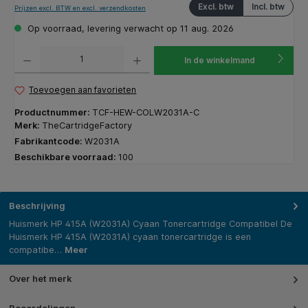
Excl. btw
Incl. btw
Prijzen excl. BTW en excl. verzendkosten
Op voorraad, levering verwacht op 11 aug. 2026
Producthoeveelheid: Voer de gewenste hoeveelheid in of gebruik de knoppen om de hoeveelhe
In de winkelmand
Toevoegen aan favorieten
Productnummer:
TCF-HEW-COLW2031A-C
Merk:
TheCartridgeFactory
Fabrikantcode:
W2031A
Beschikbare voorraad:
100
Beschrijving
Huismerk HP 415A (W2031A) Cyaan Tonercartridge Compatibel De
Huismerk HP 415A (W2031A) cyaan tonercartridge is een
compatibe…
Meer
Over het merk