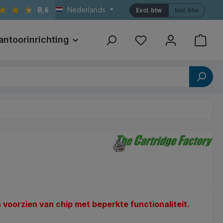
8,6
Nederlands
Excl. btw
Incl. btw
antoorinrichting
Print
Referenties
s voorzien van chip met beperkte functionaliteit.