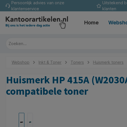
Persoonlijk advies van onze
Uitstekend 
oekopdracht
Ga naar de hoofdnavigatie
klantenservice
klanten
Home
Websh
Webshop
Inkt & Toner
Toners
Huismerk toners
Huismerk HP 415A (W2030A)
compatibele toner
Afbeeldingengalerij overslaan