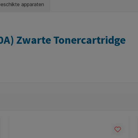
eschikte apparaten
A) Zwarte Tonercartridge
ridge
is een compatibele vervanger voor de originele
HP 415
 aantrekkelijke prijs. Ideaal voor zowel thuisgebruik als zakel
aliteitsverlies
ag je eenvoudig je printkosten zonder in te leveren op kwal
 en levert scherpe zwarte afdrukken, consistente prestaties e
smartchip
t beperkte functionaliteit
. Hierdoor werken sommige printe