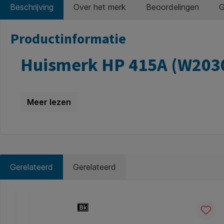
Beschrijving
Over het merk
Beoordelingen
G
Productinformatie
Huismerk HP 415A (W2030
De
Huismerk HP 415A (W2030A) zwarte tonercart
profiteer je van professionele afdrukkwaliteit tegen een
Bespaar op printkosten zonder kw
Met de Huismerk HP 415A (W2030A) tonercartridge verla
betrouwbaar alternatief voor de originele HP cartridge
Gerelateerd
Gerelateerd
Belangrijke informatie over de 
Productgalerij overslaan
Deze tonercartridge is voorzien van een
smartchip me
zoals de
toner-bijna-leeg melding
.