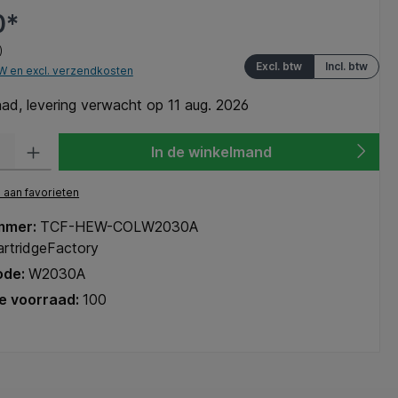
0*
)
Excl. btw
Incl. btw
TW en excl. verzendkosten
ad, levering verwacht op 11 aug. 2026
heid: Voer de gewenste hoeveelheid in of gebruik de knoppen om de hoeve
In de winkelmand
aan favorieten
mmer:
TCF-HEW-COLW2030A
rtridgeFactory
ode:
W2030A
e voorraad:
100