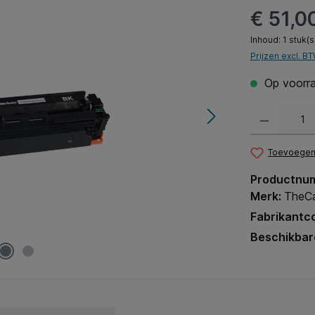
€ 51,0
Inhoud:
1 stuk(s
Prijzen excl. B
Op voorra
Producthoeveel
Toevoegen 
Productnu
Merk:
TheCa
Fabrikantc
Beschikbar