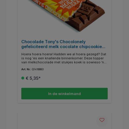
Chocolade Tony's Chocolonely
gefeliciteerd melk cocolate chipcookie
reep 180gr
Hoera hoera hoera! Hadden we al hoera gezegd? Dat
is nog ‘es een knallende binnenkomer. Deze topper
van melkchocolade met stukjes koek is sowieso ’n
feessie. Ideaal om te geven als er iets te vieren is,
Art. Nr.:
Q1418883
wat dan ook. Of uh.. om gewoon lekker zelf op te
eten. Nog steeds helemaal jouw feestje.
€ 5,35*
In de winkelmand