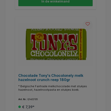
In de winkelmand
Chocolade Tony's Chocolonely melk
hazelnoot crunch reep 180gr
* Belgische Fairtrade melkchocolade met stukjes
hazelnoot, hazelnootpasta en stukjes koek.
Art. Nr.:
Q1402105
€ 7,39*