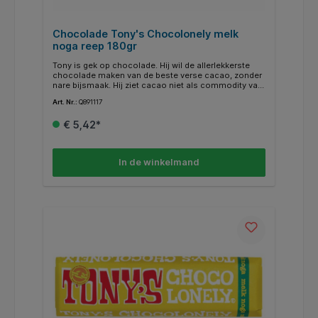
Chocolade Tony's Chocolonely melk
noga reep 180gr
Tony is gek op chocolade. Hij wil de allerlekkerste
chocolade maken van de beste verse cacao, zonder
nare bijsmaak. Hij ziet cacao niet als commodity van
de world stock market. Daarom kopen we onze
Art. Nr.:
Q891117
cacao rechtstreeks in bij de boerencoöperaties in
Ghana en Ivoorkust waar we een langetermijnrelatie
€ 5,42*
mee hebben. Een belangrijke stap richting 100%
slaafvrije chocolade. Verder kopen we onze
ingrediënten waar mogelijk Fairtrade-gecertificeerd in
en doen we ons best om op alle vlakken een stap
In de winkelmand
vooruit te gaan.