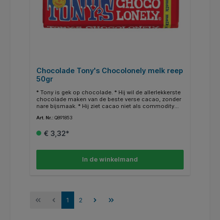
Chocolade Tony's Chocolonely melk reep
50gr
* Tony is gek op chocolade. * Hij wil de allerlekkerste
chocolade maken van de beste verse cacao, zonder
nare bijsmaak. * Hij ziet cacao niet als commodity
van de world stock market. Daarom kopen we onze
Art. Nr.:
Q891853
cacao rechtstreeks in bij de boerencoöperaties in
Ghana en Ivoorkust waar we een langetermijnrelatie
€ 3,32*
mee hebben. * Een belangrijke stap richting 100%
slaafvrije chocolade. * Verder kopen we onze
ingrediënten waar mogelijk Fairtrade-gecertificeerd in
en doen we ons best om op alle vlakken een stap
In de winkelmand
vooruit te gaan.
1
2