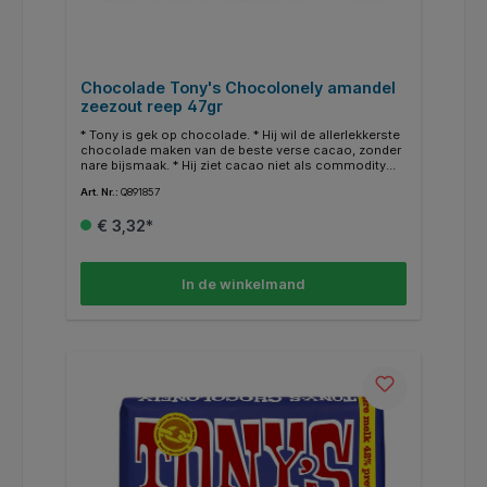
Chocolade Tony's Chocolonely amandel
zeezout reep 47gr
* Tony is gek op chocolade. * Hij wil de allerlekkerste
chocolade maken van de beste verse cacao, zonder
nare bijsmaak. * Hij ziet cacao niet als commodity
van de world stock market. Daarom kopen we onze
Art. Nr.:
Q891857
cacao rechtstreeks in bij de boerencoöperaties in
Ghana en Ivoorkust waar we een langetermijnrelatie
€ 3,32*
mee hebben. * Een belangrijke stap richting 100%
slaafvrije chocolade. * Verder kopen we onze
ingrediënten waar mogelijk Fairtrade-gecertificeerd in
en doen we ons best om op alle vlakken een stap
In de winkelmand
vooruit te gaan.