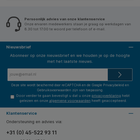
Persoonlijk advies van onze klantenservice
Onze ervaren medewerkers staan je graag op werkdagen van
8.30 tot 17.00 te woord per telefoon of e-mail.
Nieuwsbrief
Abonneer op onze nieuwsbrief en we houden je op de hoogte
met het laatste nieuws.
E-
mailadres*
Deze site wordt beschermd door reCAPTCHA en de Google
Privacybeleid
en
Gebruiksvoorwaarden
zijn van toepassing.
Door verder te gaan bevestigt u dat u onze
privacyverklaring
hebt
gelezen en onze
algemene voorwaarden
heeft geaccepteerd.
Klantenservice
Ondersteuning en advies via:
+31 (0) 45-522 93 11