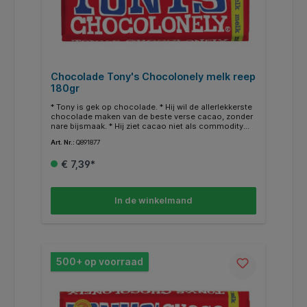
Chocolade Tony's Chocolonely melk reep
180gr
* Tony is gek op chocolade. * Hij wil de allerlekkerste
chocolade maken van de beste verse cacao, zonder
nare bijsmaak. * Hij ziet cacao niet als commodity
van de world stock market. Daarom kopen we onze
Art. Nr.:
Q891877
cacao rechtstreeks in bij de boerencoöperaties in
Ghana en Ivoorkust waar we een langetermijnrelatie
€ 7,39*
mee hebben. * Een belangrijke stap richting 100%
slaafvrije chocolade. * Verder kopen we onze
ingrediënten waar mogelijk Fairtrade-gecertificeerd in
en doen we ons best om op alle vlakken een stap
In de winkelmand
vooruit te gaan.* Met deze reep heb je een klassieker
in handen. * In 2005 lieten we onze eerste
melkchocoladereep maken. * In een rode wikkel,
omdat we een alarmerende boodschap onder de
aandacht wilden brengen.
500+ op voorraad