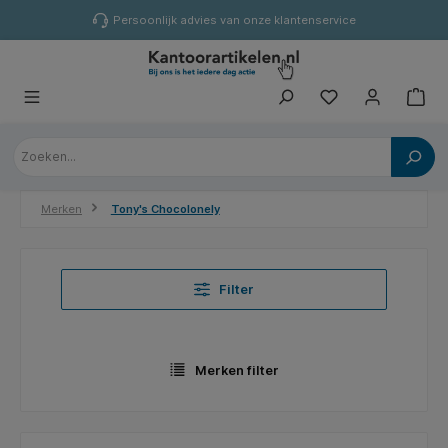
hoofdinhoud
Persoonlijk advies van onze klantenservice
Merken
Tony's Chocolonely
Filter
Merken filter