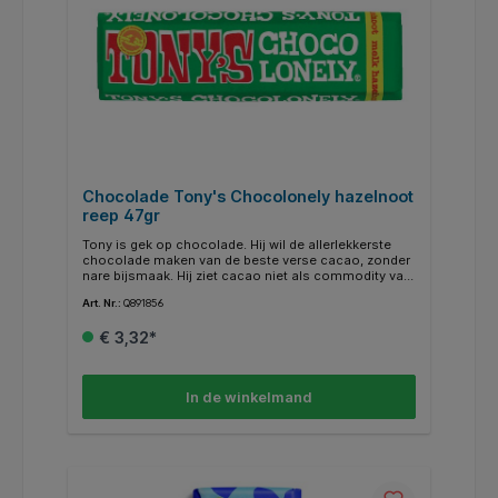
Chocolade Tony's Chocolonely hazelnoot
reep 47gr
Tony is gek op chocolade. Hij wil de allerlekkerste
chocolade maken van de beste verse cacao, zonder
nare bijsmaak. Hij ziet cacao niet als commodity van
de world stock market. Daarom kopen we onze
Art. Nr.:
Q891856
cacao rechtstreeks in bij de boerencoöperaties in
Ghana en Ivoorkust waar we een langetermijnrelatie
€ 3,32*
mee hebben. Een belangrijke stap richting 100%
slaafvrije chocolade. Verder kopen we onze
ingrediënten waar mogelijk Fairtrade-gecertificeerd in
en doen we ons best om op alle vlakken een stap
In de winkelmand
vooruit te gaan.