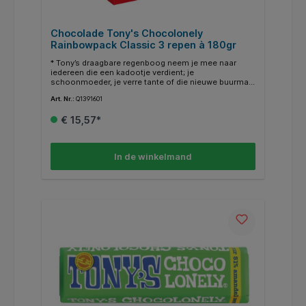
Chocolade Tony's Chocolonely
Rainbowpack Classic 3 repen à 180gr
* Tony’s draagbare regenboog neem je mee naar
iedereen die een kadootje verdient; je
schoonmoeder, je verre tante of die nieuwe buurman.
* Want deze kadoverpakking zit tjokvol met Tony’s
Art. Nr.:
Q1391601
favoriete smaken in melk, melk karamel zeezout en
melk met ‘n knapperige hazelnoot. * Daar worden we
€ 15,57*
nou blij van.. * Te bestellen als 3-pack, maar ook als
6-pack
In de winkelmand