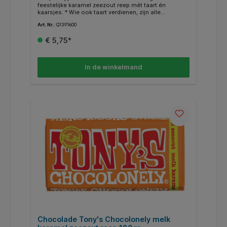
feestelijke karamel zeezout reep mét taart én
kaarsjes. * Wie ook taart verdienen, zijn alle
chocofans die onze chocolade en ons verhaal delen.
Art. Nr.:
Q1391600
* Onze visie is 100% slaafvrije chocolade. * Niet
alleen onze chocolade, maar alle chocolade
€ 5,75*
wereldwijd. * Hoe meer mensen kiezen voor slaafvrije
chocolade en ons verhaal delen, hoe eerder 100%
slaafvrij normaal wordt. * Uiteindelijk bepaal jij, doe je
mee?
In de winkelmand
Chocolade Tony's Chocolonely melk