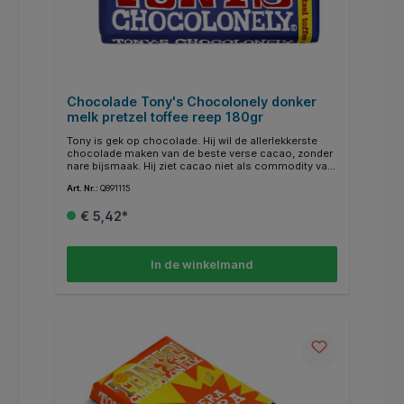
Chocolade Tony's Chocolonely donker
melk pretzel toffee reep 180gr
Tony is gek op chocolade. Hij wil de allerlekkerste
chocolade maken van de beste verse cacao, zonder
nare bijsmaak. Hij ziet cacao niet als commodity van
de world stock market. Daarom kopen we onze
Art. Nr.:
Q891115
cacao rechtstreeks in bij de boerencoöperaties in
Ghana en Ivoorkust waar we een langetermijnrelatie
€ 5,42*
mee hebben. Een belangrijke stap richting 100%
slaafvrije chocolade. Verder kopen we onze
ingrediënten waar mogelijk Fairtrade-gecertificeerd in
en doen we ons best om op alle vlakken een stap
In de winkelmand
vooruit te gaan.