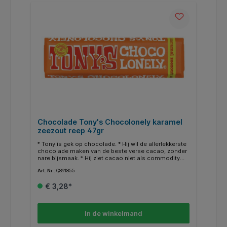
Chocolade Tony's Chocolonely karamel
zeezout reep 47gr
* Tony is gek op chocolade. * Hij wil de allerlekkerste
chocolade maken van de beste verse cacao, zonder
nare bijsmaak. * Hij ziet cacao niet als commodity
van de world stock market. Daarom kopen we onze
Art. Nr.:
Q891855
cacao rechtstreeks in bij de boerencoöperaties in
Ghana en Ivoorkust waar we een langetermijnrelatie
€ 3,28*
mee hebben. * Een belangrijke stap richting 100%
slaafvrije chocolade. * Verder kopen we onze
ingrediënten waar mogelijk Fairtrade-gecertificeerd in
en doen we ons best om op alle vlakken een stap
In de winkelmand
vooruit te gaan.