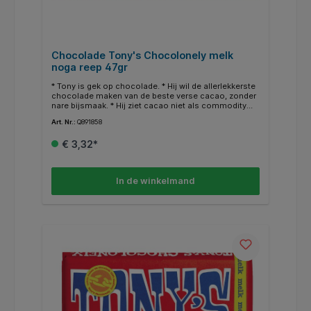
Chocolade Tony's Chocolonely melk
noga reep 47gr
* Tony is gek op chocolade. * Hij wil de allerlekkerste
chocolade maken van de beste verse cacao, zonder
nare bijsmaak. * Hij ziet cacao niet als commodity
van de world stock market. Daarom kopen we onze
Art. Nr.:
Q891858
cacao rechtstreeks in bij de boerencoöperaties in
Ghana en Ivoorkust waar we een langetermijnrelatie
€ 3,32*
mee hebben. * Een belangrijke stap richting 100%
slaafvrije chocolade. * Verder kopen we onze
ingrediënten waar mogelijk Fairtrade-gecertificeerd in
en doen we ons best om op alle vlakken een stap
In de winkelmand
vooruit te gaan.