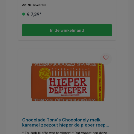
Art. Nr.:
Q1402103
€ 7,39*
In de winkelmand
Chocolade Tony's Chocolonely melk
karamel zeezout hieper de pieper reep
180gr
* Zo, heb jij effe wat te vieren! * Dat vraagt om deze