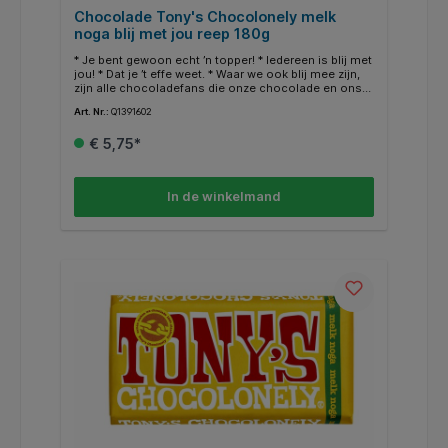
Chocolade Tony's Chocolonely melk
noga blij met jou reep 180g
* Je bent gewoon echt ’n topper! * Iedereen is blij met
jou! * Dat je ’t effe weet. * Waar we ook blij mee zijn,
zijn alle chocoladefans die onze chocolade en ons
verhaal delen. * Onze visie is 100% slaafvrije
Art. Nr.:
Q1391602
chocolade. * Niet alleen onze chocolade, maar alle
chocolade wereldwijd. * Hoe meer mensen kiezen
€ 5,75*
voor slaafvrije chocolade en ons verhaal delen, hoe
eerder 100% slaafvrij normaal wordt. * Uiteindelijk
bepaal jij, doe je mee?
In de winkelmand