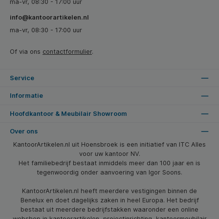
ma-vr, 08:30 - 17:00 uur
info@kantoorartikelen.nl
ma-vr, 08:30 - 17:00 uur
Of via ons
contactformulier
.
Service
Informatie
Hoofdkantoor & Meubilair Showroom
Over ons
KantoorArtikelen.nl uit Hoensbroek is een initiatief van ITC Alles
voor uw kantoor NV.
Het familiebedrijf bestaat inmiddels meer dan 100 jaar en is
tegenwoordig onder aanvoering van Igor Soons.
KantoorArtikelen.nl heeft meerdere vestigingen binnen de
Benelux en doet dagelijks zaken in heel Europa. Het bedrijf
bestaat uit meerdere bedrijfstakken waaronder een online
webshop in kantoorartikelen, projectinrichting, kantoormeubilair