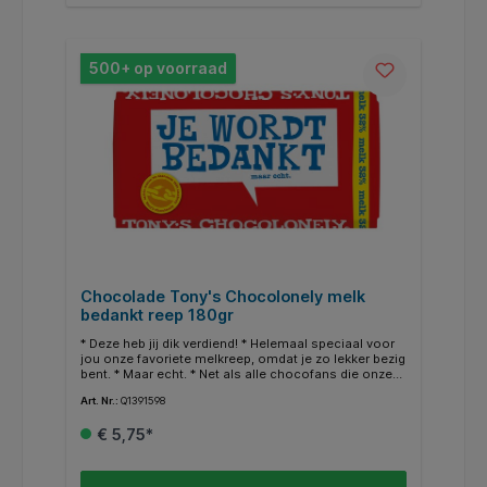
500+ op voorraad
Chocolade Tony's Chocolonely melk
bedankt reep 180gr
* Deze heb jij dik verdiend! * Helemaal speciaal voor
jou onze favoriete melkreep, omdat je zo lekker bezig
bent. * Maar echt. * Net als alle chocofans die onze
chocolade en ons verhaal delen. * Onze visie is 100%
Art. Nr.:
Q1391598
slaafvrije chocolade. * Niet alleen onze chocolade,
maar alle chocolade wereldwijd. * Hoe meer mensen
€ 5,75*
kiezen voor slaafvrije chocolade en ons verhaal
delen, hoe eerder 100% slaafvrij normaal wordt. *
Uiteindelijk bepaal jij, doe je mee?