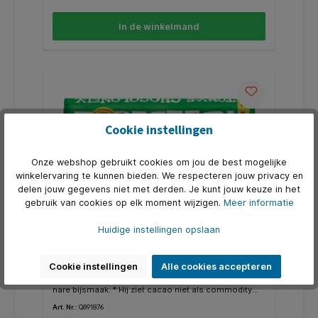
In de winkelmand
Cookie instellingen
Onze webshop gebruikt cookies om jou de best mogelijke
winkelervaring te kunnen bieden. We respecteren jouw privacy en
delen jouw gegevens niet met derden. Je kunt jouw keuze in het
gebruik van cookies op elk moment wijzigen.
Meer informatie
Huidige instellingen opslaan
Chocolade Tony's Chocolonely melk
hazelnoot reep 180gr
Cookie instellingen
Alle cookies accepteren
* Tony is gek op chocolade. * Hij wil de allerlekkerste
chocolade maken van de beste verse cacao, zonder
nare bijsmaak. * Hij ziet cacao niet als commodity
van de world stock market. Daarom kopen we onze
Art. Nr.:
Q891876
cacao rechtstreeks in bij de boerencoöperaties in