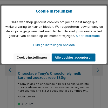
Cookie instellingen
Productgalerij overslaan
Alternatief
Onze webshop gebruikt cookies om jou de best mogelijke
winkelervaring te kunnen bieden. We respecteren jouw privacy en
delen jouw gegevens niet met derden. Je kunt jouw keuze in het
gebruik van cookies op elk moment wijzigen.
Meer informatie
Huidige instellingen opslaan
Cookie instellingen
Alle cookies accepteren
Chocolade Tony's Chocolonely melk
Ch
karamel zeezout reep 180gr
18
ste
* Tony is gek op chocolade. * Hij wil de allerlekkerste
* T
der
chocolade maken van de beste verse cacao, zonder
ch
nare bijsmaak. * Hij ziet cacao niet als commodity
nar
e
van de world stock market. Daarom kopen we onze
va
Art. Nr.:
Q891878
Art.
cacao rechtstreeks in bij de boerencoöperaties in
cac
ie
Ghana en Ivoorkust waar we een langetermijnrelatie
Gha
€ 7,39*
mee hebben. * Een belangrijke stap richting 100%
mee
slaafvrije chocolade. * Verder kopen we onze
sla