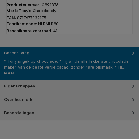
Productnummer:
Q891876
Merk:
Tony's Chocolonely
EAN:
8717677332175
Fabrikantcode:
NLRMH180
Beschikbare voorraad:
41
Beschrijving
* Tony is gek op chocolade. * Hij wil de allerlekkerste chocolade
maken van de beste verse cacao, zonder nare bijsmaak. * Hi…
Meer
Eigenschappen
Over het merk
Beoordelingen