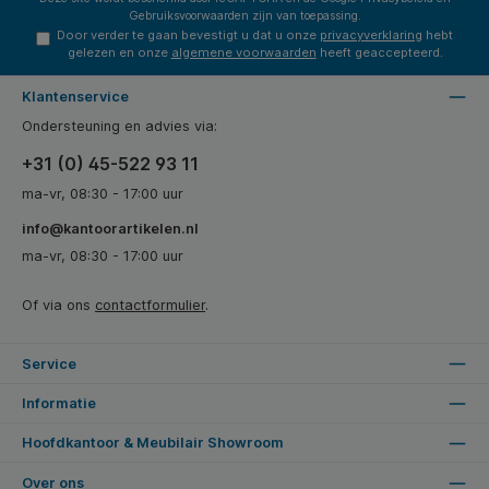
Gebruiksvoorwaarden
zijn van toepassing.
Door verder te gaan bevestigt u dat u onze
privacyverklaring
hebt
gelezen en onze
algemene voorwaarden
heeft geaccepteerd.
Klantenservice
Ondersteuning en advies via:
+31 (0) 45-522 93 11
ma-vr, 08:30 - 17:00 uur
info@kantoorartikelen.nl
ma-vr, 08:30 - 17:00 uur
Of via ons
contactformulier
.
Service
Informatie
Hoofdkantoor & Meubilair Showroom
Over ons