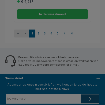
€ 4,23*
In de winkelmand
1
2
3
4
5
Persoonlijk advies van onze klantenservice
Onze ervaren medewerkers staan je graag op werkdagen van
8.30 tot 17.00 te woord per telefoon of e-mail.
Nieuwsbrief
Abonneer op onze nieuwsbrief en we houden je op de hoogte
met het laatste nieuws.
E-
mailadres*