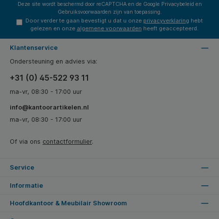
Deze site wordt beschermd door reCAPTCHA en de Google
Privacybeleid
en
Gebruiksvoorwaarden
zijn van toepassing.
Door verder te gaan bevestigt u dat u onze
privacyverklaring
hebt
gelezen en onze
algemene voorwaarden
heeft geaccepteerd.
Klantenservice
Ondersteuning en advies via:
+31 (0) 45-522 93 11
ma-vr, 08:30 - 17:00 uur
info@kantoorartikelen.nl
ma-vr, 08:30 - 17:00 uur
Of via ons
contactformulier
.
Service
Informatie
Hoofdkantoor & Meubilair Showroom