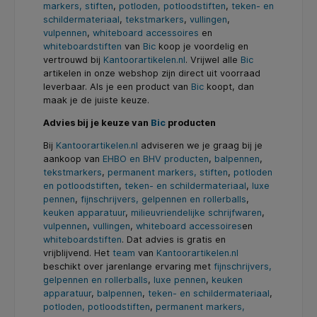
markers, stiften
,
potloden, potloodstiften
,
teken- en
schildermateriaal
,
tekstmarkers
,
vullingen
,
vulpennen
,
whiteboard accessoires
en
whiteboardstiften
van
Bic
koop je voordelig en
vertrouwd bij
Kantoorartikelen.nl
. Vrijwel alle
Bic
artikelen in onze webshop zijn direct uit voorraad
leverbaar. Als je een product van
Bic
koopt, dan
maak je de juiste keuze.
Advies bij je keuze van
Bic
producten
Bij
Kantoorartikelen.nl
adviseren we je graag bij je
aankoop van
EHBO en BHV producten
,
balpennen
,
tekstmarkers
,
permanent markers, stiften
,
potloden
en potloodstiften
,
teken- en schildermateriaal
,
luxe
pennen
,
fijnschrijvers, gelpennen en rollerballs
,
keuken apparatuur
,
milieuvriendelijke schrijfwaren
,
vulpennen
,
vullingen
,
whiteboard accessoires
en
whiteboardstiften
. Dat advies is gratis en
vrijblijvend. Het
team
van
Kantoorartikelen.nl
beschikt over jarenlange ervaring met
fijnschrijvers,
gelpennen en rollerballs
,
luxe pennen
,
keuken
apparatuur
,
balpennen
,
teken- en schildermateriaal
,
potloden, potloodstiften
,
permanent markers,