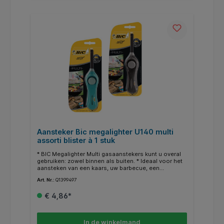
Aansteker Bic megalighter U140 multi
assorti blister à 1 stuk
* BIC Megalighter Multi gasaanstekers kunt u overal
gebruiken: zowel binnen als buiten. * Ideaal voor het
aansteken van een kaars, uw barbecue, een
gasfornuis of open vuur, of uw open haard. * De hals
Art. Nr.:
Q1399497
van 6cm houdt de vlam van BIC gasaanstekers veilig
bij uw handen, haar en kleding weg. * Het kleine
€ 4,86*
venstertje op de voorkant zorgt ervoor dat u in de
gaten kunt houden hoeveel brandstof er nog over is.
* Biedt tot wel 750 vlammen. * De geïntegreerde haak
laat u de aansteker makkelijk opbergen. * Let op! Dit
In de winkelmand
betreft een assorti artikel. U ontvangt of een zwarte