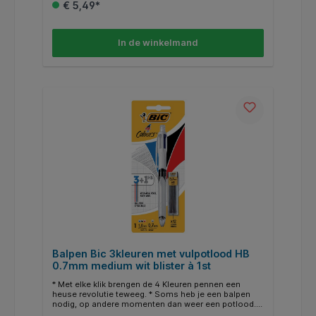
€ 5,49*
vervangen door een veelzijdige HB-potloodstift. Het
vulpotlood gaat nu langer mee, dankzij de 12
vullingen. * Het potlood (0,7 mm) is perfect voor
nauwkeurige notities en schetsen. * Daarnaast heeft
In de winkelmand
de drukknop een vaste gum. * Als de inkt (vullingen
apart te verkrijgen) en potloodstift opraken, dan kan
je ze makkelijk weer vervangen. Schroef de huls los,
haal het patroon eruit en stop er een nieuwe in. * Een
4-in-1 pen die tijd en ruimte bespaart.
Balpen Bic 3kleuren met vulpotlood HB
0.7mm medium wit blister à 1st
* Met elke klik brengen de 4 Kleuren pennen een
heuse revolutie teweeg. * Soms heb je een balpen
nodig, op andere momenten dan weer een potlood. *
Met de BIC 4 Colours 3+1HB pen heb je alles wat je