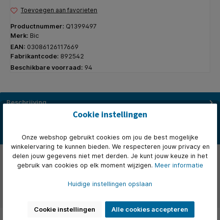
Toevoegen aan favorieten
Productnummer:
Q1399497
Merk:
Bic
EAN:
03086126117669
Fabrikantcode:
892542
Beschikbare voorraad:
94
Beschrijving
Cookie instellingen
* BIC Megalighter Multi gasaanstekers kunt u overal gebruiken:
zowel binnen als buiten. * Ideaal voor het aansteken van een…
Meer
Onze webshop gebruikt cookies om jou de best mogelijke
winkelervaring te kunnen bieden. We respecteren jouw privacy en
Eigenschappen
delen jouw gegevens niet met derden. Je kunt jouw keuze in het
gebruik van cookies op elk moment wijzigen.
Meer informatie
Over het merk
Huidige instellingen opslaan
Beoordelingen
Cookie instellingen
Alle cookies accepteren