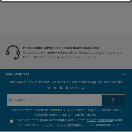
Persoonlijk advies van onze klantenservice
Onze ervaren medewerkers staan je graag op werkdagen van
8.30 tot 17.00 te woord per telefoon of e-mail.
Nieuwsbrief
Abonneer op onze nieuwsbrief en we houden je op de hoogte
met het laatste nieuws.
E-
mailadres*
Deze site wordt beschermd door reCAPTCHA en de Google
Privacybeleid
en
Gebruiksvoorwaarden
zijn van toepassing.
Door verder te gaan bevestigt u dat u onze
privacyverklaring
hebt
gelezen en onze
algemene voorwaarden
heeft geaccepteerd.