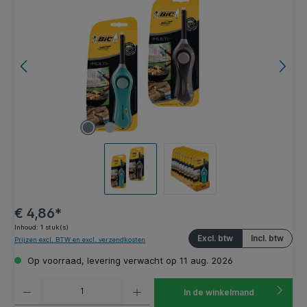
€ 4,86*
Inhoud:
1 stuk(s)
Excl. btw
Incl. btw
Prijzen excl. BTW en excl. verzendkosten
Op voorraad, levering verwacht op 11 aug. 2026
Producthoeveelheid: Voer de gewenste hoeveelheid in of gebruik de knoppen om de hoeveelhe
In de winkelmand