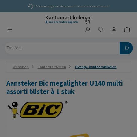
hoofdinhoud
Persoonlijk advies van onze klantenservice
Webshop
Kantoorartikelen
Overige kantoorartikelen
Aansteker Bic megalighter U140 multi
assorti blister à 1 stuk
Afbeeldingengalerij overslaan