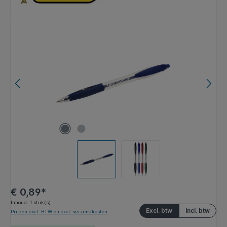
Afbeeldingengalerij overslaan
€ 0,89*
Inhoud:
1 stuk(s)
Excl. btw
Incl. btw
Prijzen excl. BTW en excl. verzendkosten