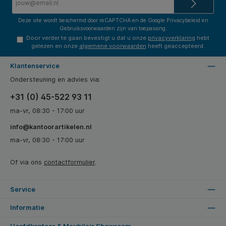
mailadres*
Deze site wordt beschermd door reCAPTCHA en de Google
Privacybeleid
en
Gebruiksvoorwaarden
zijn van toepassing.
Door verder te gaan bevestigt u dat u onze
privacyverklaring
hebt
gelezen en onze
algemene voorwaarden
heeft geaccepteerd.
Klantenservice
Ondersteuning en advies via:
+31 (0) 45-522 93 11
ma-vr, 08:30 - 17:00 uur
info@kantoorartikelen.nl
ma-vr, 08:30 - 17:00 uur
Of via ons
contactformulier
.
Service
Informatie