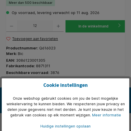
Meer dan 500 beschikbaar
Op voorraad, levering verwacht op 11 aug. 2026
Producthoeveelheid: Voer de gewenste hoeveelheid in of gebruik de knoppen om de hoeveelhe
In de winkelmand
Toevoegen aan favorieten
Productnummer:
Q616023
Merk:
Bic
EAN:
3086123001305
Fabrikantcode:
8871311
Beschikbare voorraad:
3876
Cookie instellingen
Beschrijving
Onze webshop gebruikt cookies om jou de best mogelijke
* Met transparante houder en rubberen grip. * De ultra vloeibare
winkelervaring te kunnen bieden. We respecteren jouw privacy en
inkt zorgt voor een uitzonderlijk comfortabel schrift. * Vo…
Meer
delen jouw gegevens niet met derden. Je kunt jouw keuze in het
gebruik van cookies op elk moment wijzigen.
Meer informatie
Eigenschappen
Huidige instellingen opslaan